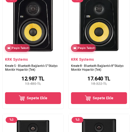
Peşin Taksit
Peşin Taksit
KRK Systems
KRK Systems
Kreate 5 - Bluetooth Bağlantılı 5" Stüdyo
Kreate 8 - Bluetooth Bağlantılı 8" Stüdyo
Monitör Hoparlör (Tek)
Monitör Hoparlör (Tek)
12.987
TL
17.640
TL
13.480 TL
18.322 TL
Sepete Ekle
Sepete Ekle
%
3
%
3