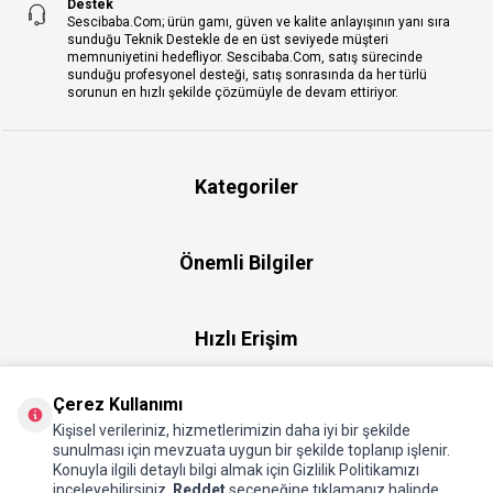
Destek
Sescibaba.Com; ürün gamı, güven ve kalite anlayışının yanı sıra
sunduğu Teknik Destekle de en üst seviyede müşteri
memnuniyetini hedefliyor. Sescibaba.Com, satış sürecinde
sunduğu profesyonel desteği, satış sonrasında da her türlü
sorunun en hızlı şekilde çözümüyle de devam ettiriyor.
Kategoriler
Önemli Bilgiler
Hızlı Erişim
Çerez Kullanımı
Üye
Kişisel verileriniz, hizmetlerimizin daha iyi bir şekilde
sunulması için mevzuata uygun bir şekilde toplanıp işlenir.
Konuyla ilgili detaylı bilgi almak için Gizlilik Politikamızı
Hakkımızda
inceleyebilirsiniz.
Reddet
seçeneğine tıklamanız halinde