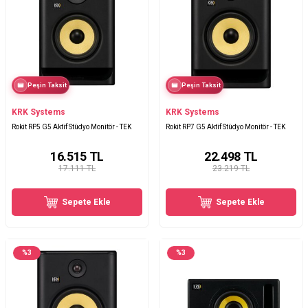
Peşin Taksit
Peşin Taksit
KRK Systems
KRK Systems
Rokit RP5 G5 Aktif Stüdyo Monitör - TEK
Rokit RP7 G5 Aktif Stüdyo Monitör - TEK
16.515
TL
22.498
TL
17.111 TL
23.219 TL
Sepete Ekle
Sepete Ekle
%
3
%
3