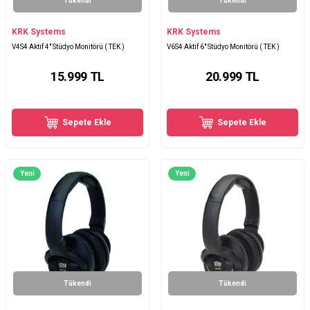
Tükendi
Tükendi
KRK Systems
KRK Systems
V4S4 Aktif 4" Stüdyo Monitörü ( TEK )
V6S4 Aktif 6" Stüdyo Monitörü ( TEK )
15.999
TL
20.999
TL
Sepete Ekle
Sepete Ekle
Yeni
Yeni
Tükendi
Tükendi