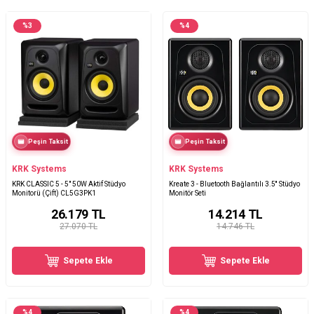
%
3
%
4
Peşin Taksit
Peşin Taksit
KRK Systems
KRK Systems
KRK CLASSIC 5 - 5" 50W Aktif Stüdyo
Kreate 3 - Bluetooth Bağlantılı 3.5'' Stüdyo
Monitorü (Çift) CL5G3PK1
Monitör Seti
26.179
TL
14.214
TL
27.070 TL
14.746 TL
Sepete Ekle
Sepete Ekle
%
4
%
4