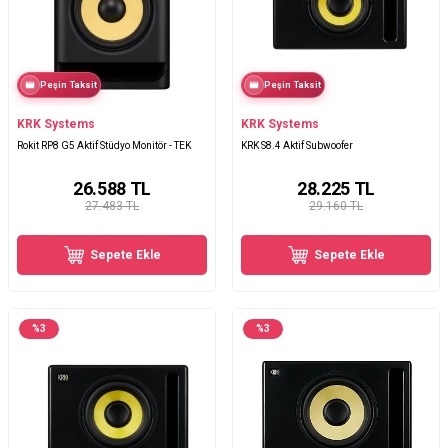
Peşin Taksit
Peşin Taksit
KRK Systems
KRK Systems
Rokit RP8 G5 Aktif Stüdyo Monitör - TEK
KRK S8.4 Aktif Subwoofer
26.588
TL
28.225
TL
27.483 TL
29.160 TL
Sepete Ekle
Sepete Ekle
%
3
%
3