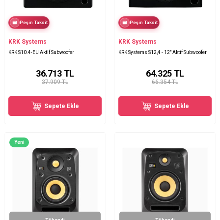
Peşin Taksit
Peşin Taksit
KRK Systems
KRK Systems
KRK S10.4-EU Aktif Subwoofer
KRK Systems S12,4 - 12" Aktif Subwoofer
36.713
TL
64.325
TL
37.909 TL
66.354 TL
Sepete Ekle
Sepete Ekle
Yeni