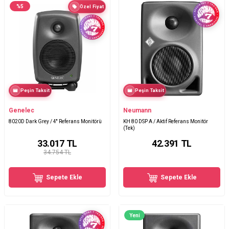
%
5
Özel Fiyat
Peşin Taksit
Peşin Taksit
Genelec
Neumann
8020D Dark Grey / 4'' Referans Monitörü
KH 80 DSP A / Aktif Referans Monitör
(Tek)
33.017
TL
42.391
TL
34.754 TL
Sepete Ekle
Sepete Ekle
Yeni