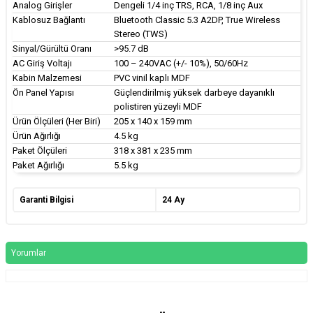
Analog Girişler
Dengeli 1/4 inç TRS, RCA, 1/8 inç Aux
Kablosuz Bağlantı
Bluetooth Classic 5.3 A2DP, True Wireless
Stereo (TWS)
Sinyal/Gürültü Oranı
>95.7 dB
AC Giriş Voltajı
100 – 240VAC (+/- 10%), 50/60Hz
Kabin Malzemesi
PVC vinil kaplı MDF
Ön Panel Yapısı
Güçlendirilmiş yüksek darbeye dayanıklı
polistiren yüzeyli MDF
Ürün Ölçüleri (Her Biri)
205 x 140 x 159 mm
Ürün Ağırlığı
4.5 kg
Paket Ölçüleri
318 x 381 x 235 mm
Paket Ağırlığı
5.5 kg
Garanti Bilgisi
24 Ay
Yorumlar