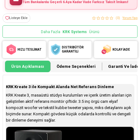
Tüm Bankalarda Geçerli 6 Aya Kadar Vade Farksız Taksit İmkanı!
Listeye Ekle
(0)
Yorum Yap
Daha Fazla
KRK Systems
Ürünü
DİSTRİBÜTÖR
HIZLI TESLİMAT
KOLAY İADE
GARANTİLİ
Ürün Açıklaması
Ödeme Seçenekleri
Garanti Ve İade 
KRK Kreate 3 ile Kompakt Alanda Net Referans Dinleme
KRK Kreate 3, masaüstü stüdyo kurulumları ve içerik üretim alanları için
geliştirilen aktif referans monitör çiftidir. 3.5 inç örgü cam elyaf
kompozit woofer ve tekstil kubbe tweeter yapısı, miks detaylarını açık
biçimde sunar. Kompakt gövdesi küçük odalarda kontrollü ve dengeli
bir dinleme deneyimi sağlar.