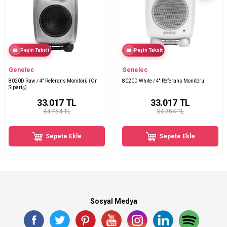
Peşin Taksit
Peşin Taksit
Genelec
Genelec
8020D Raw / 4′′ Referans Monitörü (Ön
8020D White / 4'' Referans Monitörü
Sipariş)
33.017
TL
33.017
TL
34.754 TL
34.754 TL
Sepete Ekle
Sepete Ekle
Sosyal Medya