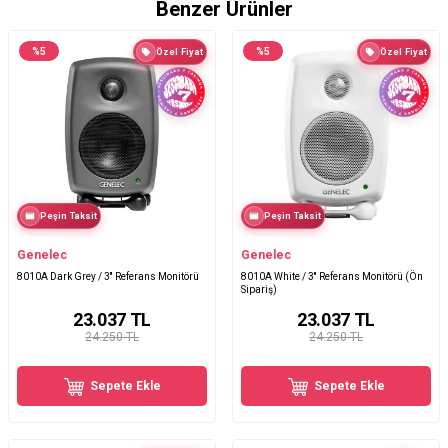
Benzer Ürünler
%
5
%
5
Özel Fiyat
Özel Fiyat
Peşin Taksit
Peşin Taksit
Genelec
Genelec
8010A Dark Grey / 3'' Referans Monitörü
8010A White / 3'' Referans Monitörü (Ön
Sipariş)
23.037
TL
23.037
TL
24.250 TL
24.250 TL
Sepete Ekle
Sepete Ekle