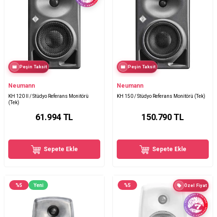
Peşin Taksit
Peşin Taksit
Neumann
Neumann
KH 120 II / Stüdyo Referans Monitörü
KH 150 / Stüdyo Referans Monitörü (Tek)
(Tek)
61.994
TL
150.790
TL
Sepete Ekle
Sepete Ekle
%
5
Yeni
%
5
Özel Fiyat