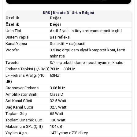
KRK | Kreate 3 | Ürün Bilgisi
Özellik
Değer
Özellik
Değer
Ürün Tipi
Aktif 2 yollu stüdyo referans monitör çifti
Sistem Yapısı
Bas refleks
Kanal Yapısı
Sol aktif – sağ pasif
Woofer
3.5 inç örgü cam elyaf kompozit koni, ferrit
mıknatıs
Tweeter
3/4 inç tekstil dome, neodimyum mıknatıs
Frekans Tepkisi (+/- 3dB)
70Hz – 33kHz
LF Frekans Aralığı (-10
63Hz
dB)
Crossover Frekansı
3.06 kHz
Amplifikatör Sınıfı
Class D
Sol Kanal Gücü
32.5 Watt
Sağ Kanal Gücü
32.5 Watt
Toplam Güç
65 Watt
Toplam Dinamik Güç
130 Watt
Maksimum SPL (Çift)
104 dB
Yayılım Açısı
147° yatay x 70° dikey