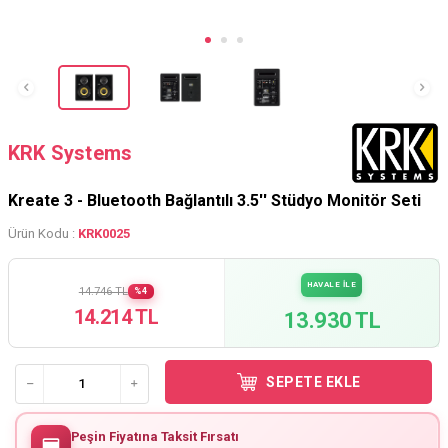
KRK Systems
Kreate 3 - Bluetooth Bağlantılı 3.5'' Stüdyo Monitör Seti
Ürün Kodu :
KRK0025
HAVALE İLE
14.746 TL
%4
14.214 TL
13.930 TL
SEPETE EKLE
Peşin Fiyatına Taksit Fırsatı