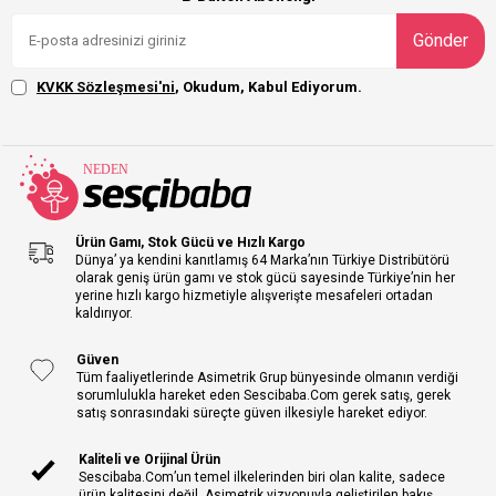
Gönder
KVKK Sözleşmesi'ni
, Okudum, Kabul Ediyorum.
Ürün Gamı, Stok Gücü ve Hızlı Kargo
Dünya’ ya kendini kanıtlamış 64 Marka’nın Türkiye Distribütörü
olarak geniş ürün gamı ve stok gücü sayesinde Türkiye’nin her
yerine hızlı kargo hizmetiyle alışverişte mesafeleri ortadan
kaldırıyor.
Güven
Tüm faaliyetlerinde Asimetrik Grup bünyesinde olmanın verdiği
sorumlulukla hareket eden Sescibaba.Com gerek satış, gerek
satış sonrasındaki süreçte güven ilkesiyle hareket ediyor.
Kaliteli ve Orijinal Ürün
Sescibaba.Com’un temel ilkelerinden biri olan kalite, sadece
ürün kalitesini değil, Asimetrik vizyonuyla geliştirilen bakış