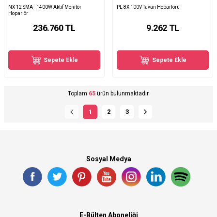
NX 12 SMA - 1400W Aktif Monitör
PL 8X 100V Tavan Hoparlörü
Hoparlör
236.760
TL
9.262
TL
Sepete Ekle
Sepete Ekle
Toplam
65
ürün bulunmaktadır.
1
2
3
Sosyal Medya
E-Bülten Aboneliği