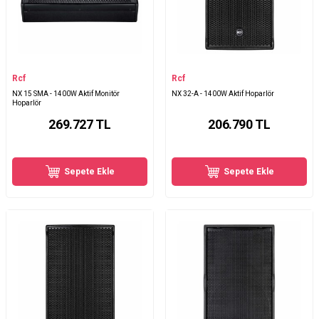
Rcf
Rcf
NX 15 SMA - 1400W Aktif Monitör
NX 32-A - 1400W Aktif Hoparlör
Hoparlör
269.727
TL
206.790
TL
Sepete Ekle
Sepete Ekle