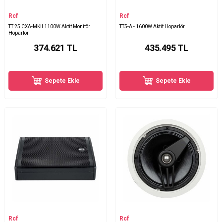
Rcf
Rcf
TT 25 CXA-MKII 1100W Aktif Monitör
TT5-A - 1600W Aktif Hoparlör
Hoparlör
374.621
TL
435.495
TL
Sepete Ekle
Sepete Ekle
Rcf
Rcf