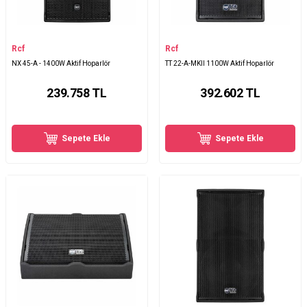
Rcf
Rcf
NX 45-A - 1400W Aktif Hoparlör
TT 22-A-MKII 1100W Aktif Hoparlör
239.758
TL
392.602
TL
Sepete Ekle
Sepete Ekle