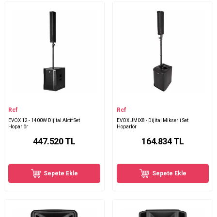
Rcf
Rcf
EVOX 12 - 1400W Dijital Aktif Set
EVOX JMIX8 - Dijital Mikserli Set
Hoparlör
Hoparlör
447.520
TL
164.834
TL
Sepete Ekle
Sepete Ekle