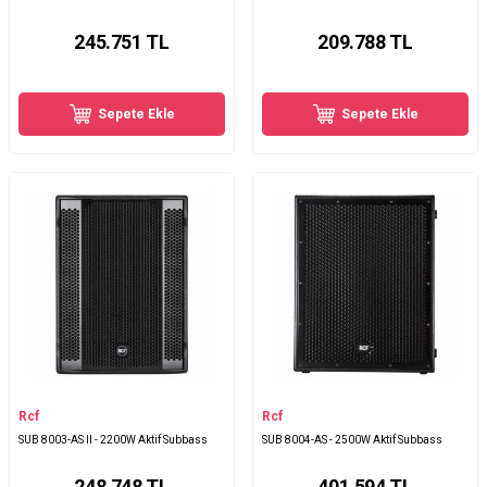
245.751
TL
209.788
TL
Sepete Ekle
Sepete Ekle
Rcf
Rcf
SUB 8003-AS II - 2200W Aktif Subbass
SUB 8004-AS - 2500W Aktif Subbass
248.748
TL
401.594
TL