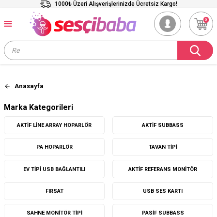
1000₺ Üzeri Alışverişlerinizde Ücretsiz Kargo!
0
Anasayfa
Marka Kategorileri
AKTIF LINE ARRAY HOPARLÖR
AKTIF SUBBASS
PA HOPARLÖR
TAVAN TIPI
EV TIPI USB BAĞLANTILI
AKTIF REFERANS MONITÖR
FIRSAT
USB SES KARTI
SAHNE MONITÖR TIPI
PASIF SUBBASS