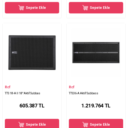
Sepete Ekle
Sepete Ekle
Rcf
Rcf
TTS 18-A II 18" Aktif Subbas
TTS36-A Aktif Subbass
605.387
TL
1.219.764
TL
Sepete Ekle
Sepete Ekle