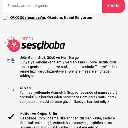
Gönder
KVKK Sözleşmesi'ni
, Okudum, Kabul Ediyorum.
Ürün Gamı, Stok Gücü ve Hızlı Kargo
Dünya’ ya kendini kanıtlamış 64 Marka’nın Türkiye Distribütörü
olarak geniş ürün gamı ve stok gücü sayesinde Türkiye’nin her
yerine hızlı kargo hizmetiyle alışverişte mesafeleri ortadan
kaldırıyor.
Güven
Tüm faaliyetlerinde Asimetrik Grup bünyesinde olmanın verdiği
sorumlulukla hareket eden Sescibaba.Com gerek satış, gerek
satış sonrasındaki süreçte güven ilkesiyle hareket ediyor.
Kaliteli ve Orijinal Ürün
Sescibaba.Com’un temel ilkelerinden biri olan kalite, sadece
ürün kalitesini değil, Asimetrik vizyonuyla geliştirilen bakış
açısını ve çözüm odaklı yaklaşımı da ifade ediyor.