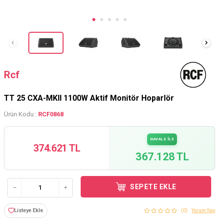
Rcf
TT 25 CXA-MKII 1100W Aktif Monitör Hoparlör
Ürün Kodu :
RCF0868
HAVALE İLE
374.621 TL
367.128 TL
SEPETE EKLE
Listeye Ekle
(0)
Yorum Yap