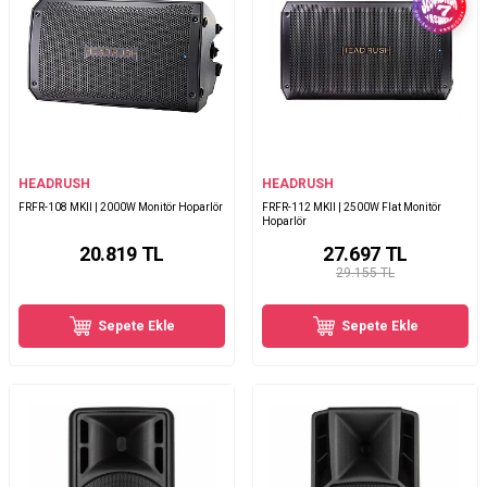
HEADRUSH
HEADRUSH
FRFR-108 MKII | 2000W Monitör Hoparlör
FRFR-112 MKII | 2500W Flat Monitör
Hoparlör
20.819
TL
27.697
TL
29.155 TL
Sepete Ekle
Sepete Ekle