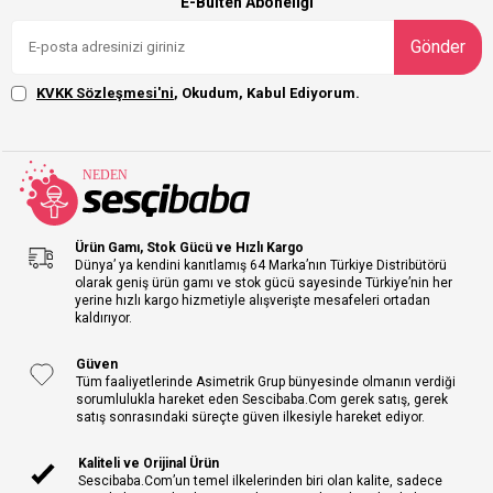
E-Bülten Aboneliği
Gönder
KVKK Sözleşmesi'ni
, Okudum, Kabul Ediyorum.
Ürün Gamı, Stok Gücü ve Hızlı Kargo
Dünya’ ya kendini kanıtlamış 64 Marka’nın Türkiye Distribütörü
olarak geniş ürün gamı ve stok gücü sayesinde Türkiye’nin her
yerine hızlı kargo hizmetiyle alışverişte mesafeleri ortadan
kaldırıyor.
Güven
Tüm faaliyetlerinde Asimetrik Grup bünyesinde olmanın verdiği
sorumlulukla hareket eden Sescibaba.Com gerek satış, gerek
satış sonrasındaki süreçte güven ilkesiyle hareket ediyor.
Kaliteli ve Orijinal Ürün
Sescibaba.Com’un temel ilkelerinden biri olan kalite, sadece