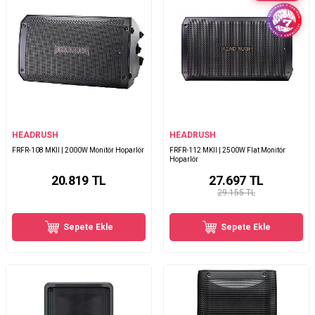
HEADRUSH
HEADRUSH
FRFR-108 MKII | 2000W Monitör Hoparlör
FRFR-112 MKII | 2500W Flat Monitör
Hoparlör
20.819
TL
27.697
TL
29.155 TL
Sepete Ekle
Sepete Ekle