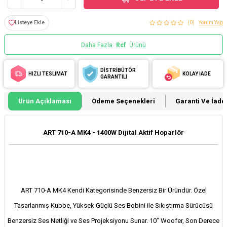
Listeye Ekle
(0)
Yorum Yap
Daha Fazla
Rcf
Ürünü
DİSTRİBÜTÖR
HIZLI TESLİMAT
KOLAY İADE
GARANTİLİ
Ürün Açıklaması
Ödeme Seçenekleri
Garanti Ve İade 
ART 710-A MK4 - 1400W Dijital Aktif Hoparlör
ART 710-A MK4 Kendi Kategorisinde Benzersiz Bir Üründür. Özel
Tasarlanmış Kubbe, Yüksek Güçlü Ses Bobini ile Sıkıştırma Sürücüsü
Benzersiz Ses Netliği ve Ses Projeksiyonu Sunar. 10” Woofer, Son Derece