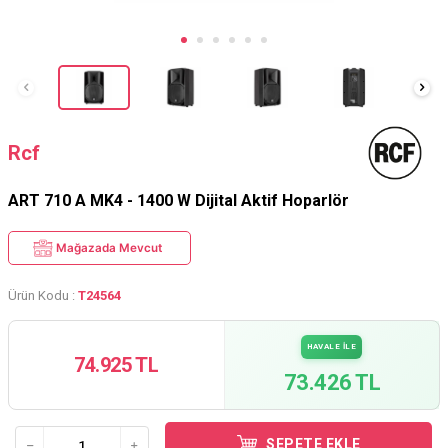
Rcf
ART 710 A MK4 - 1400 W Dijital Aktif Hoparlör
Mağazada Mevcut
Ürün Kodu :
T24564
HAVALE İLE
74.925 TL
73.426 TL
SEPETE EKLE