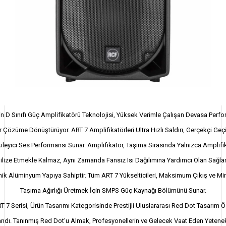
n D Sınıfı Güç Amplifikatörü Teknolojisi, Yüksek Verimle Çalışan Devasa Perf
ir Çözüme Dönüştürüyor. ART 7 Amplifikatörleri Ultra Hızlı Saldırı, Gerçekçi Geçi
kileyici Ses Performansı Sunar. Amplifikatör, Taşıma Sırasında Yalnızca Amplifi
ilize Etmekle Kalmaz, Aynı Zamanda Fansız Isı Dağılımına Yardımcı Olan Sağla
ik Alüminyum Yapıya Sahiptir. Tüm ART 7 Yükselticileri, Maksimum Çıkış ve M
Taşıma Ağırlığı Üretmek İçin SMPS Güç Kaynağı Bölümünü Sunar.
 7 Serisi, Ürün Tasarımı Kategorisinde Prestijli Uluslararası Red Dot Tasarım 
ndı. Tanınmış Red Dot'u Almak, Profesyonellerin ve Gelecek Vaat Eden Yetenek