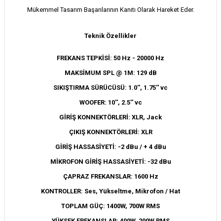
Mükemmel Tasarım Başarılarının Kanıtı Olarak Hareket Eder.
Teknik Özellikler
FREKANS TEPKİSİ: 50 Hz - 20000 Hz
MAKSİMUM SPL @ 1M: 129 dB
SIKIŞTIRMA SÜRÜCÜSÜ: 1.0'', 1.75'' vc
WOOFER: 10'', 2.5'' vc
GİRİŞ KONNEKTÖRLERİ: XLR, Jack
ÇIKIŞ KONNEKTÖRLERİ: XLR
GİRİŞ HASSASİYETİ: -2 dBu / + 4 dBu
MİKROFON GİRİŞ HASSASİYETİ: -32 dBu
ÇAPRAZ FREKANSLAR: 1600 Hz
KONTROLLER: Ses, Yükseltme, Mikrofon / Hat
TOPLAM GÜÇ: 1400W, 700W RMS
YÜKSEK FREKANSLAR: 400W, 200W RMS