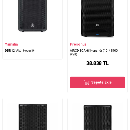
Yamaha
Presonus
DBR 12'' Aktif Hoparlör
AIR XD 10 Aktif Hoparlör (10" / 1500
Watt)
38.838
TL
Sepete Ekle