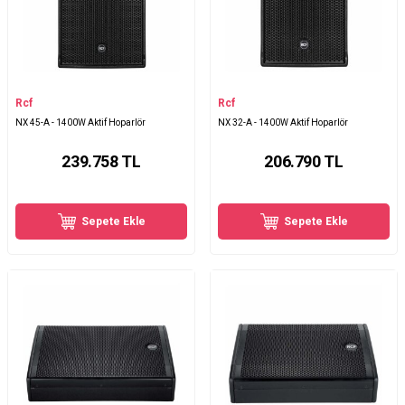
Rcf
Rcf
NX 45-A - 1400W Aktif Hoparlör
NX 32-A - 1400W Aktif Hoparlör
239.758
TL
206.790
TL
Sepete Ekle
Sepete Ekle