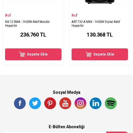
Rcf
Rcf
NX 12 SMA - 1400W Aktif Monitör
ART 732 A MK4 - 1400W Dijital Aktif
Hoparlör
Hoparlör
236.760
TL
130.368
TL
Sepete Ekle
Sepete Ekle
Sosyal Medya
E-Bülten Aboneliği