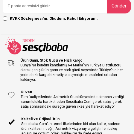
Gönder
KVKK Sözleşmesi'ni
, Okudum, Kabul Ediyorum.
Ürün Gamı, Stok Gücü ve Hızlı Kargo
Dünya’ ya kendini kanıtlamış 64 Marka’nın Türkiye Distribütörü
olarak geniş ürün gamı ve stok gücü sayesinde Türkiye’nin her
yerine hızlı kargo hizmetiyle alışverişte mesafeleri ortadan
kaldırıyor.
Güven
Tüm faaliyetlerinde Asimetrik Grup bünyesinde olmanın verdiği
sorumlulukla hareket eden Sescibaba.Com gerek satış, gerek
satış sonrasındaki süreçte güven ilkesiyle hareket ediyor.
Kaliteli ve Orijinal Ürün
Sescibaba.Com’un temel ilkelerinden biri olan kalite, sadece
ürün kalitesini değil, Asimetrik vizyonuyla geliştirilen bakış
açısını ve çözüm odaklı yaklaşımı da ifade ediyor.