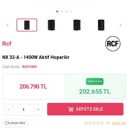
Rcf
NX 32-A - 1400W Aktif Hoparlör
Ürün Kodu :
RCF1091
HAVALE İLE
206.790 TL
202.655 TL
SEPETE EKLE
Listeye Ekle
(0)
Yorum Yap