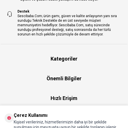
Destek
Sescibaba.Com; ürün gamı, güven ve kalite anlayışının yanı sıra
sunduğu Teknik Destekle de en üst seviyede müşteri
memnuniyetini hedefliyor. Sescibaba.Com, satış sürecinde
sunduğu profesyonel desteği, satış sonrasında da her türlü
sorunun en hızlı şekilde çözümüyle de devam ettiriyor.
Kategoriler
Önemli Bilgiler
Hızlı Erişim
Çerez Kullanımı
Üye
Kişisel verileriniz, hizmetlerimizin daha iyi bir şekilde
sunulması için mevzuata uygun bir şekilde toplanıp işlenir.