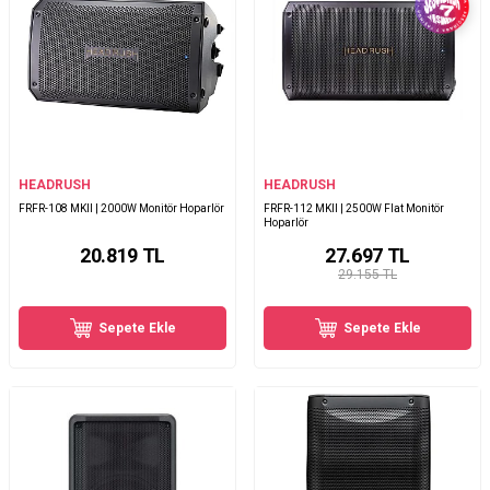
HEADRUSH
HEADRUSH
FRFR-108 MKII | 2000W Monitör Hoparlör
FRFR-112 MKII | 2500W Flat Monitör
Hoparlör
20.819
TL
27.697
TL
29.155 TL
Sepete Ekle
Sepete Ekle