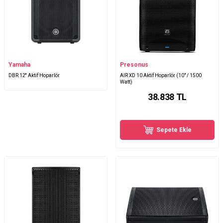
Yamaha
Presonus
DBR 12'' Aktif Hoparlör
AIR XD 10 Aktif Hoparlör (10" / 1500
Watt)
38.838
TL
Sepete Ekle