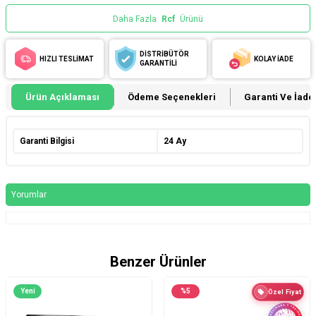
Daha Fazla
Rcf
Ürünü
DİSTRİBÜTÖR
HIZLI TESLİMAT
KOLAY İADE
GARANTİLİ
Ürün Açıklaması
Ödeme Seçenekleri
Garanti Ve İade 
Garanti Bilgisi
24 Ay
Yorumlar
Benzer Ürünler
Yeni
%
5
Özel Fiyat