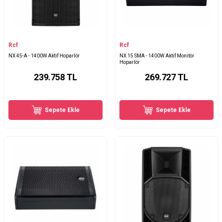
Rcf
Rcf
NX 45-A - 1400W Aktif Hoparlör
NX 15 SMA - 1400W Aktif Monitör
Hoparlör
239.758
TL
269.727
TL
Sepete Ekle
Sepete Ekle