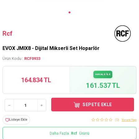
Rcf
EVOX JMIX8 - Dijital Mikserli Set Hoparlör
Ürün Kodu :
RCF0933
HAVALE İLE
164.834 TL
161.537 TL
SEPETE EKLE
Listeye Ekle
(0)
Yorum Yap
Daha Fazla
Rcf
Ürünü