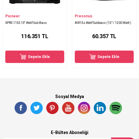
Pioneer
Presonus
XPRS 115S 15'' Aktif Sub Bass
AIR15s Aktif Subbass (15" / 1200 Watt )
116.351
TL
60.357
TL
Sepete Ekle
Sepete Ekle
Sosyal Medya
E-Bülten Aboneliği