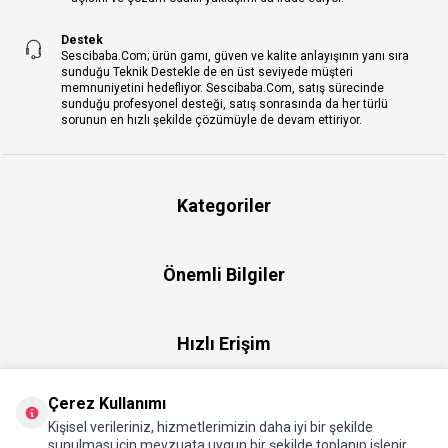
Destek
Sescibaba.Com; ürün gamı, güven ve kalite anlayışının yanı sıra
sunduğu Teknik Destekle de en üst seviyede müşteri
memnuniyetini hedefliyor. Sescibaba.Com, satış sürecinde
sunduğu profesyonel desteği, satış sonrasında da her türlü
sorunun en hızlı şekilde çözümüyle de devam ettiriyor.
Kategoriler
Önemli Bilgiler
Hızlı Erişim
Çerez Kullanımı
Üye
Kişisel verileriniz, hizmetlerimizin daha iyi bir şekilde
sunulması için mevzuata uygun bir şekilde toplanıp işlenir.