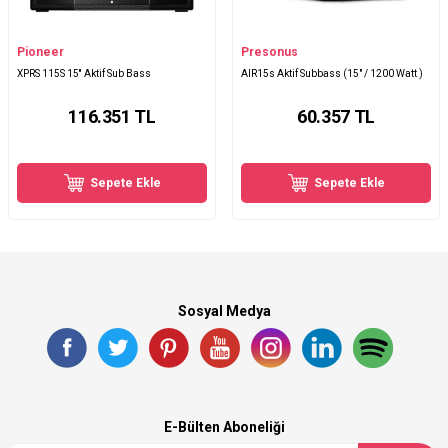
Pioneer
Presonus
XPRS 115S 15'' Aktif Sub Bass
AIR15s Aktif Subbass (15" / 1200 Watt )
116.351
TL
60.357
TL
Sepete Ekle
Sepete Ekle
Sosyal Medya
E-Bülten Aboneliği