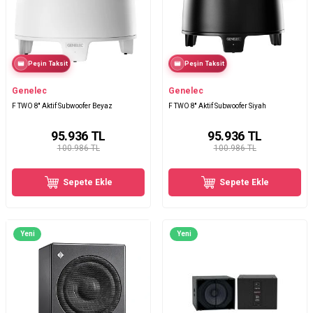
Peşin Taksit
Peşin Taksit
Genelec
Genelec
F TWO 8'' Aktif Subwoofer Beyaz
F TWO 8'' Aktif Subwoofer Siyah
95.936
TL
95.936
TL
100.986 TL
100.986 TL
Sepete Ekle
Sepete Ekle
Yeni
Yeni