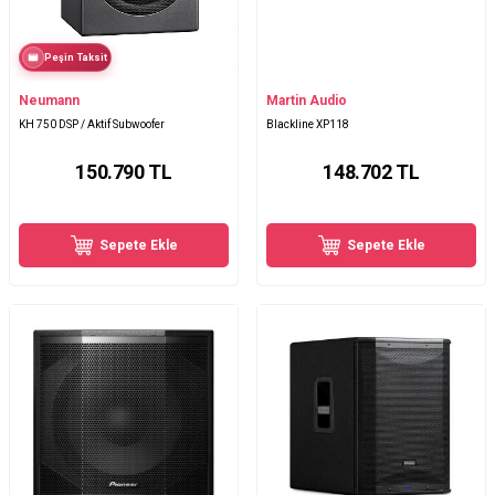
Peşin Taksit
Neumann
Martin Audio
KH 750 DSP / Aktif Subwoofer
Blackline XP118
150.790
TL
148.702
TL
Sepete Ekle
Sepete Ekle