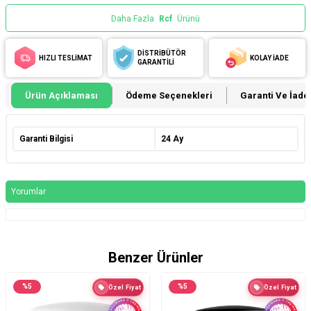
Daha Fazla
Rcf
Ürünü
DİSTRİBÜTÖR
HIZLI TESLİMAT
KOLAY İADE
GARANTİLİ
Ürün Açıklaması
Ödeme Seçenekleri
Garanti Ve İade 
Garanti Bilgisi
24 Ay
Yorumlar
Benzer Ürünler
%
5
%
5
Özel Fiyat
Özel Fiyat