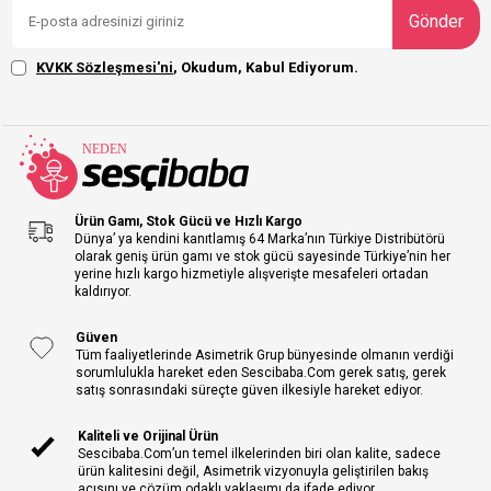
Gönder
KVKK Sözleşmesi'ni
, Okudum, Kabul Ediyorum.
Ürün Gamı, Stok Gücü ve Hızlı Kargo
Dünya’ ya kendini kanıtlamış 64 Marka’nın Türkiye Distribütörü
olarak geniş ürün gamı ve stok gücü sayesinde Türkiye’nin her
yerine hızlı kargo hizmetiyle alışverişte mesafeleri ortadan
kaldırıyor.
Güven
Tüm faaliyetlerinde Asimetrik Grup bünyesinde olmanın verdiği
sorumlulukla hareket eden Sescibaba.Com gerek satış, gerek
satış sonrasındaki süreçte güven ilkesiyle hareket ediyor.
Kaliteli ve Orijinal Ürün
Sescibaba.Com’un temel ilkelerinden biri olan kalite, sadece
ürün kalitesini değil, Asimetrik vizyonuyla geliştirilen bakış
açısını ve çözüm odaklı yaklaşımı da ifade ediyor.