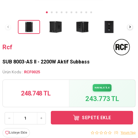
Rcf
SUB 8003-AS II - 2200W Aktif Subbass
Ürün Kodu :
RCF0025
HAVALE İLE
248.748 TL
243.773 TL
SEPETE EKLE
Listeye Ekle
(0)
Yorum Yap