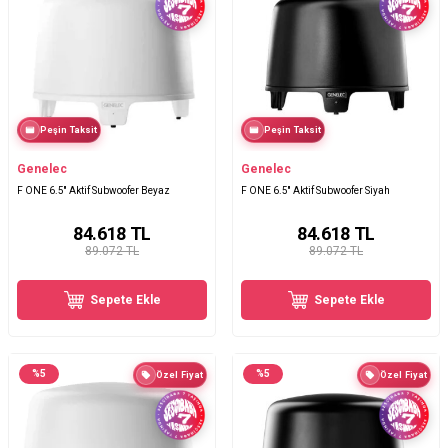
Peşin Taksit
Peşin Taksit
Genelec
Genelec
F ONE 6.5'' Aktif Subwoofer Beyaz
F ONE 6.5'' Aktif Subwoofer Siyah
84.618
TL
84.618
TL
89.072 TL
89.072 TL
Sepete Ekle
Sepete Ekle
%
5
%
5
Özel Fiyat
Özel Fiyat