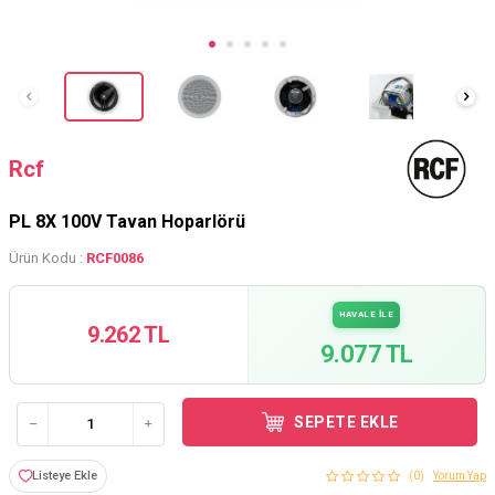
Rcf
PL 8X 100V Tavan Hoparlörü
Ürün Kodu :
RCF0086
HAVALE İLE
9.262 TL
9.077 TL
SEPETE EKLE
Listeye Ekle
(0)
Yorum Yap