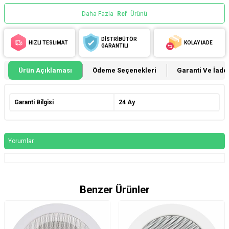
Daha Fazla
Rcf
Ürünü
DİSTRİBÜTÖR
HIZLI TESLİMAT
KOLAY İADE
GARANTİLİ
Ürün Açıklaması
Ödeme Seçenekleri
Garanti Ve İade 
Garanti Bilgisi
24 Ay
Yorumlar
Benzer Ürünler