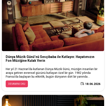
Dünya Müzik Günü’nü Sesçibaba ile Kutlayın: Hayatımızın
Fon Müziğine Kulak Verin
Her yıl 21 Haziran’da kutlanan Dünya Müzik Günü, müziğin insanları bir
araya getiren evrensel gücünü kutlayan özel bir gün. 1982 yılında
Fransa’da başlayan bu etkinlik, bugün dünyanın dört bir yanında
milyonlarca insanı müzik etrafında buluşturuyor. Bu yazıda Dünya Müzik
18.06.2026
DEVAMINI OKU
Günü’nün hikâyesini, 21 Haziran’ın anlamını ve müziğin hayatımızdaki
yerini keşfederken; kaliteli kulaklıklar, hoparlörler, stüdyo ekipmanları ve
profesyonel ses çözümleriyle müzik deneyiminizi nasıl
geliştirebileceğinizi de ele alıyoruz. Müziği dinleyen, üreten ve paylaşan
herkes için ilham verici bir Dünya Müzik Günü rehberi.