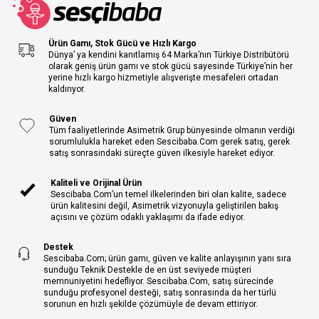
Ürün Gamı, Stok Gücü ve Hızlı Kargo
Dünya’ ya kendini kanıtlamış 64 Marka’nın Türkiye Distribütörü
olarak geniş ürün gamı ve stok gücü sayesinde Türkiye’nin her
yerine hızlı kargo hizmetiyle alışverişte mesafeleri ortadan
kaldırıyor.
Güven
Tüm faaliyetlerinde Asimetrik Grup bünyesinde olmanın verdiği
sorumlulukla hareket eden Sescibaba.Com gerek satış, gerek
satış sonrasındaki süreçte güven ilkesiyle hareket ediyor.
Kaliteli ve Orijinal Ürün
Sescibaba.Com’un temel ilkelerinden biri olan kalite, sadece
ürün kalitesini değil, Asimetrik vizyonuyla geliştirilen bakış
açısını ve çözüm odaklı yaklaşımı da ifade ediyor.
Destek
Sescibaba.Com; ürün gamı, güven ve kalite anlayışının yanı sıra
sunduğu Teknik Destekle de en üst seviyede müşteri
memnuniyetini hedefliyor. Sescibaba.Com, satış sürecinde
sunduğu profesyonel desteği, satış sonrasında da her türlü
sorunun en hızlı şekilde çözümüyle de devam ettiriyor.