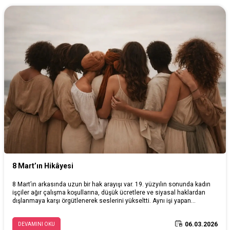
8 Mart’ın Hikâyesi
8 Mart’ın arkasında uzun bir hak arayışı var. 19. yüzyılın sonunda kadın
işçiler ağır çalışma koşullarına, düşük ücretlere ve siyasal haklardan
dışlanmaya karşı örgütlenerek seslerini yükseltti. Aynı işi yapan
insanların farklı koşullarda yaşaması kabul edilmedi ve bu itiraz zamanla
büyüdü. 1910’da Kopenhag’da düzenlenen Uluslararası Sosyalist
06.03.2026
DEVAMINI OKU
Kadınlar Konferansı’nda Clara Zetkin’in önerisiyle 8 Mart uluslararası bir