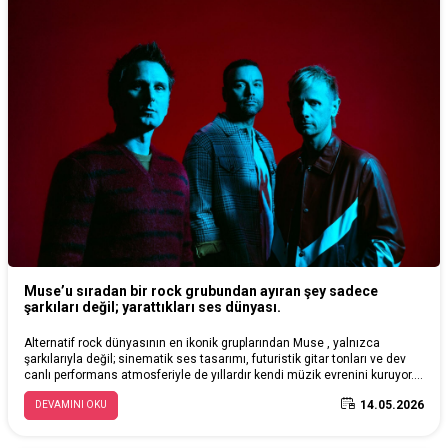
Muse’u sıradan bir rock grubundan ayıran şey sadece
şarkıları değil; yarattıkları ses dünyası.
Alternatif rock dünyasının en ikonik gruplarından Muse , yalnızca
şarkılarıyla değil; sinematik ses tasarımı, futuristik gitar tonları ve dev
canlı performans atmosferiyle de yıllardır kendi müzik evrenini kuruyor.
Yeni albüm The Wow! Signal ile yeniden gündeme gelen grup; güçlü
14.05.2026
DEVAMINI OKU
prodüksiyon anlayışı, detaylı mix yapısı ve elektronik ile rock müziği
birleştiren özgün sound’u sayesinde hâlâ modern rock dünyasının en
etkileyici isimlerinden biri olarak görülüyor.