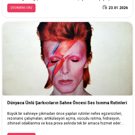
andı. Sonra kayıt geldi; ardından sesin büyütülmesi, taşınması ve
23.01.2026
DEVAMINI OKU
“stüdyoda yeniden kurulması” mümkün oldu. Bugün “sound” dediğimiz
şeyin büyük kısmı, enstrümandan çok teknolojiyle şekilleniyor. Bu
yazıda, oyunu gerçekten değiştiren buluşların; “öncesi nasıldı, sonrası
ne oldu” netliğiyle aktarıyoruz.
Dünyaca Ünlü Şarkıcıların Sahne Öncesi Ses Isınma Rutinleri
Büyük bir sahneye çıkmadan önce yapılan rutinler nefes egzersizleri,
rezonans çalışmaları, artikülasyon açma, vücudu ısıtma, hidrasyon,
zihinsel odaklanma ve kısa prova aslında tek bir amaca hizmet eder:
sesi güvenli ve kontrol edilebilir hâle getirmek. Ses telleri “soğukken”
yüksek şiddette, uzun süreli ve stres altında çalıştırıldığında zorlanma