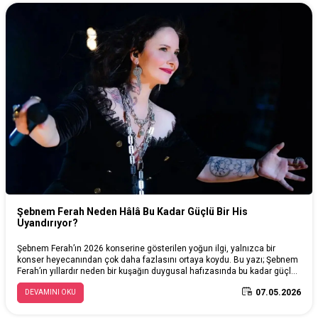
Şebnem Ferah Neden Hâlâ Bu Kadar Güçlü Bir His
Uyandırıyor?
Şebnem Ferah’ın 2026 konserine gösterilen yoğun ilgi, yalnızca bir
konser heyecanından çok daha fazlasını ortaya koydu. Bu yazı; Şebnem
Ferah’ın yıllardır neden bir kuşağın duygusal hafızasında bu kadar güçlü
bir yere sahip olduğunu, müziğinin neden hâlâ “gerçek” hissedildiğini ve
07.05.2026
DEVAMINI OKU
müziğin insan hayatındaki duygusal etkisini ele alıyor. Aynı zamanda
kaliteli ses deneyiminin, yıllar önce hissedilen duyguları bile yeniden
yaşatabildiğine odaklanıyor.