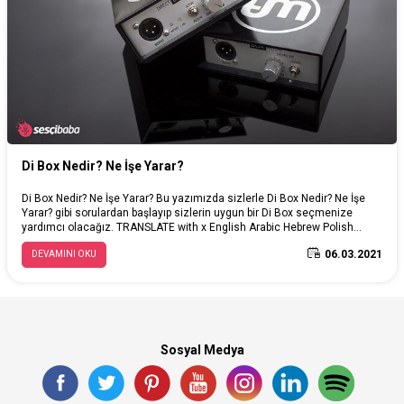
Di Box Nedir? Ne İşe Yarar?
Di Box Nedir? Ne İşe Yarar? Bu yazımızda sizlerle Di Box Nedir? Ne İşe
Yarar? gibi sorulardan başlayıp sizlerin uygun bir Di Box seçmenize
yardımcı olacağız. TRANSLATE with x English Arabic Hebrew Polish
Bulgarian Hindi Portuguese Catalan Hmong Daw Romanian Chinese
06.03.2021
DEVAMINI OKU
Simplified Hungarian Russian Chinese Traditional Indonesian Slovak
Czech Italian Slovenian Danish Japanese Spanish Dutch Klingon
Swedish English Korean Thai Estonian Latvian Turkish Finnish
Lithuanian Ukrainian French Malay Urdu German Maltese Vietnamese
Greek Norwegian Welsh Haitian Creole Persian // TRANSLATE with COPY
THE URL BELOW Back EMBED THE SNIPPET BELOW IN YOUR SITE Enable
collaborative features and customize widget: Bing Webmaster Portal
Sosyal Medya
Back // ORIGINAL: "; langMenu.appendChild(origLangDiv);
LanguageMenu.Init('LanguageMenu', LanguageMenu_keys,
LanguageMenu_values, LanguageMenu_callback,
LanguageMenu_popupid); window["LanguageMenu"] = LanguageMenu;