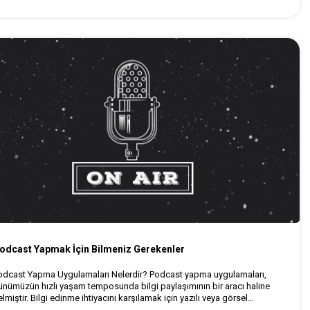
odcast Yapmak İçin Bilmeniz Gerekenler
odcast Yapma Uygulamaları Nelerdir? Podcast yapma uygulamaları,
ünümüzün hızlı yaşam temposunda bilgi paylaşımının bir aracı haline
lmiştir. Bilgi edinme ihtiyacını karşılamak için yazılı veya görsel
ecraya yönelenler bütün dikkatlerini okudukları kaynağa