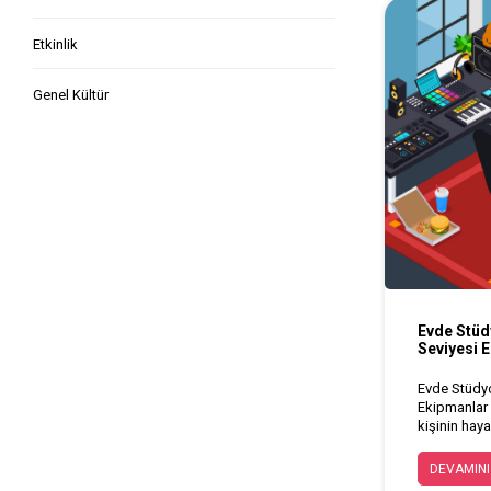
Etkinlik
Genel Kültür
Evde Stüd
Seviyesi 
Evde Stüdyo
Ekipmanlar
kişinin hay
projenizin k
kurmak için
DEVAMINI