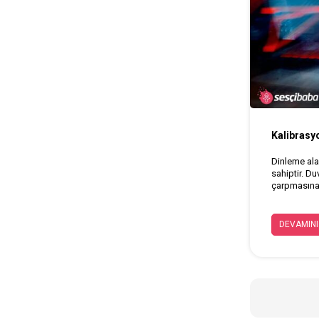
Kalibrasy
Dinleme alan
sahiptir. D
çarpmasına 
DEVAMINI