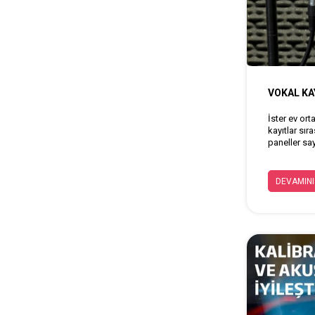
VOKAL KA
İster ev ort
kayıtlar sı
paneller sa
olabildiğinc
derlediğimiz
DEVAMINI