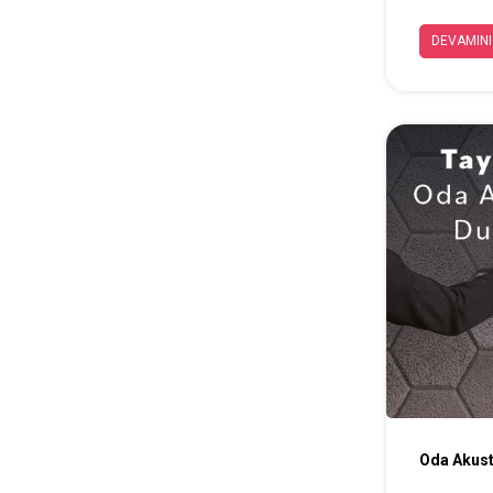
oyunlardan 
oynar. Oyun
DEVAMINI
aksesuarlar
Oda Akust