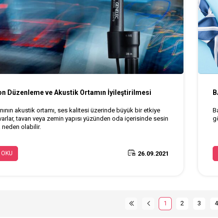
on Düzenleme ve Akustik Ortamın İyileştirilmesi
B
ının akustik ortamı, ses kalitesi üzerinde büyük bir etkiye
B
uvarlar, tavan veya zemin yapısı yüzünden oda içerisinde sesin
g
neden olabilir.
26.09.2021
 OKU
1
2
3
4