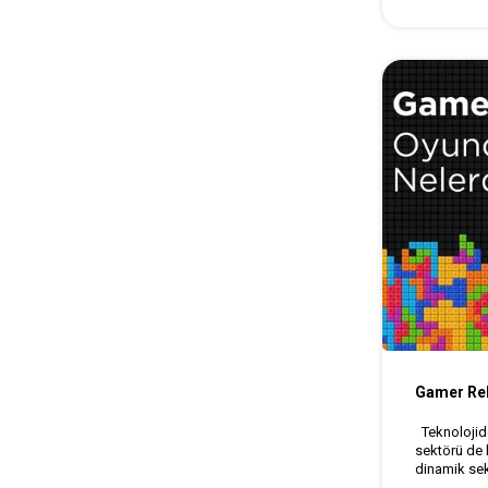
Gamer Reh
Teknolojide
sektörü de 
dinamik sek
amacıyla öz