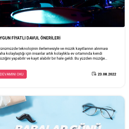
YGUN FİYATLI DAVUL ÖNERİLERİ
ünümüzde teknolojinin ilerlemesiyle ve müzik kayıtlarının alınması
ha kolaylaştığı için insanlar artık kolaylıkla ev ortamında kendi
ziğini yapabilir ve kayıt alabilir bir hale geldi. Bu yüzden müziğe
aşlamak ve davul enstrümanına merakınız varsa sizin için
zırladığımız listeye göz atabilirsiniz.
23.08.2022
DEVAMINI OKU