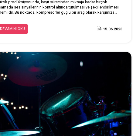
üzik prodüksiyonunda, kayıt sürecinden miksaja kadar birçok
şamada ses sinyallerinin kontrol altında tutulması ve şekillendirilmesi
nemlidir. Bu noktada, kompresörler güçlü bir araç olarak karşımıza
ıkar. Kompresörler, ses sinyallerini düzeltmek, kontrol etmek veya
tenen efektleri eklemek için kullanılan cihazlardır. Müzikte kullanılan
rklı kompresör türlerine bir göz atalım:
15.06.2023
DEVAMINI OKU