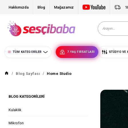
Hakkımızda
Blog
Mağazamız
1
TÜM KATEGORILER
7.YAŞ FIRSATLARI
STÜDYO VE 
Blog Sayfası
Home Studio
BLOG KATEGORILERI
Kulaklık
Mikrofon