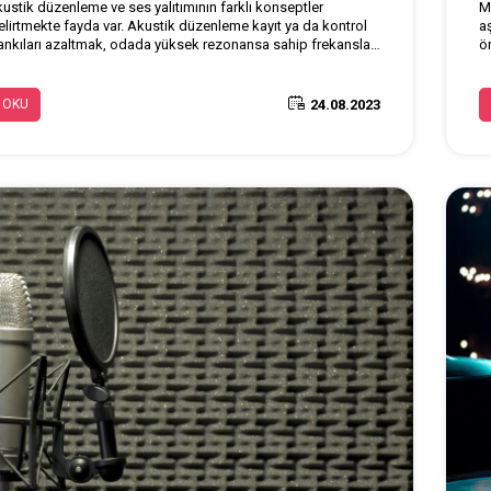
kustik düzenleme ve ses yalıtımının farklı konseptler
M
lirtmekte fayda var. Akustik düzenleme kayıt ya da kontrol
a
nkıları azaltmak, odada yüksek rezonansa sahip frekansları
ö
k kabaca odayı akort etmek gibi düşünülebilir. Ses yalıtımı
ç
ışarıdan gelen veya odadan dışarı çıkan ses seviyesini
is
uğunca azaltmayı amaçlar.
fa
24.08.2023
 OKU