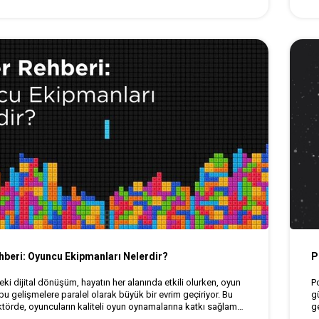
beri: Oyuncu Ekipmanları Nelerdir?
P
ki dijital dönüşüm, hayatın her alanında etkili olurken, oyun
P
bu gelişmelere paralel olarak büyük bir evrim geçiriyor. Bu
g
törde, oyuncuların kaliteli oyun oynamalarına katkı sağlamak
ge
el ürünler tasarlanıyor. Oyuncu ekipmanları, oyuncuların
m