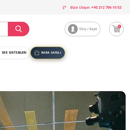
Bize Ulaşın:
+90 212 706 10 52
0
Giriş / Kayıt
SES SISTEMLERI
BABA GARAJ