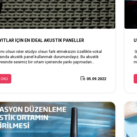
YITLAR İÇİN EN İDEAL AKUSTİK PANELLER
U
amı olsun ister stüdyo olsun fark etmeksizin özellikle vokal
G
rasında akustik panel kullanmak durumundayız. Bu akustik
da
yesinde sesimiz bir ortam içerisinde yankı yapmadan
mü
e temiz kayıtlar almamıza olanak sağlar. İşte sizler için
b
 akustik paneller listesine göz atabilirsiniz.
ha
05.09.2022
 OKU