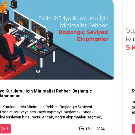
yo Kurulumu İçin Minimalist Rehber: Başlangıç
S
Ekipmanlar
S
 Kurulumu İçin Minimalist Rehber: Başlangıç Seviyesi
t
 Evde müzik veya ses kaydı yapmaya başlamak, birçok
et
alini süsleyen bir süreçtir. Ancak, doğru ekipmanları seçmek,
e
alitesini belirler. Bu rehberde, minimalist bir ev stüdyosu
 başlangıç seviyesindeki ekipmanları inceleyeceğiz.
18.11.2024
 OKU