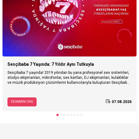
Sesçibaba 7 Yaşında: 7 Yıldır Aynı Tutkuyla
Sesçibaba 7 yaşında! 2019 yılından bu yana profesyonel ses sistemleri,
stüdyo ekipmanları, mikrofonlar, ses kartları, DJ ekipmanları, kulaklıklar
ve müzik prodüksiyon çözümlerini kullanıcılarıyla buluşturan Sesçibaba,
7. yaşını özel fırsatlarla kutluyor. Sesçibaba’nın hikâyesini, müzik ve ses
teknolojileri alanındaki yolculuğunu keşfedin; 3–28 Ağustos tarihleri
arasında geçerli 7. yaş kampanyasına özel avantajları inceleyin.
07.08.2026
DEVAMINI OKU