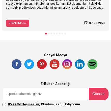
stüdyo ekipmanları, mikrofonlar, ses kartları, DJ ekipmanları, kulaklıklar
ve müzik prodüksiyon çözümlerini kullanıcılarıyla buluşturan Sesçibaba,
7. yaşını özel fırsatlarla kutluyor. Sesçibaba’nın hikâyesini, müzik ve ses
teknolojileri alanındaki yolculuğunu keşfedin; 3–28 Ağustos tarihleri
arasında geçerli 7. yaş kampanyasına özel avantajları inceleyin.
07.08.2026
DEVAMINI OKU
Sosyal Medya
E-Bülten Aboneliği
Gönder
KVKK Sözleşmesi'ni
, Okudum, Kabul Ediyorum.