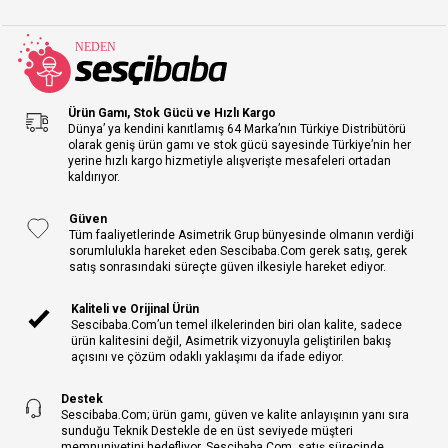
Ürün Gamı, Stok Gücü ve Hızlı Kargo
Dünya’ ya kendini kanıtlamış 64 Marka’nın Türkiye Distribütörü
olarak geniş ürün gamı ve stok gücü sayesinde Türkiye’nin her
yerine hızlı kargo hizmetiyle alışverişte mesafeleri ortadan
kaldırıyor.
Güven
Tüm faaliyetlerinde Asimetrik Grup bünyesinde olmanın verdiği
sorumlulukla hareket eden Sescibaba.Com gerek satış, gerek
satış sonrasındaki süreçte güven ilkesiyle hareket ediyor.
Kaliteli ve Orijinal Ürün
Sescibaba.Com’un temel ilkelerinden biri olan kalite, sadece
ürün kalitesini değil, Asimetrik vizyonuyla geliştirilen bakış
açısını ve çözüm odaklı yaklaşımı da ifade ediyor.
Destek
Sescibaba.Com; ürün gamı, güven ve kalite anlayışının yanı sıra
sunduğu Teknik Destekle de en üst seviyede müşteri
memnuniyetini hedefliyor. Sescibaba.Com, satış sürecinde