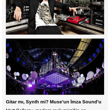
Gitar mı, Synth mi?
Muse’un İmza Sound’u