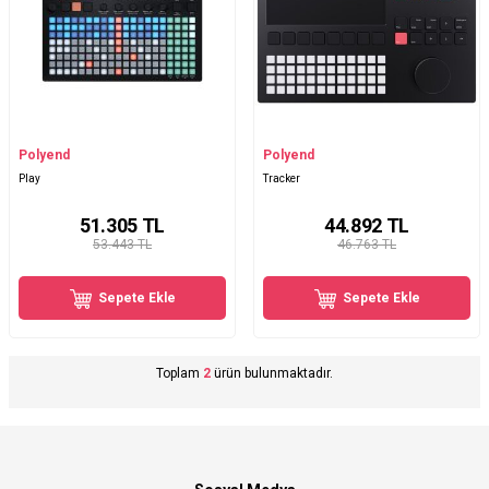
Polyend
Polyend
Play
Tracker
51.305
TL
44.892
TL
53.443 TL
46.763 TL
Sepete Ekle
Sepete Ekle
Toplam
2
ürün bulunmaktadır.