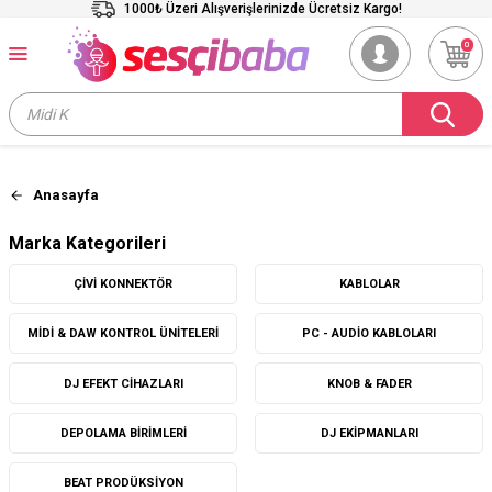
1000₺ Üzeri Alışverişlerinizde Ücretsiz Kargo!
0
Anasayfa
Marka Kategorileri
ÇIVI KONNEKTÖR
KABLOLAR
MIDI & DAW KONTROL ÜNITELERI
PC - AUDIO KABLOLARI
DJ EFEKT CIHAZLARI
KNOB & FADER
DEPOLAMA BIRIMLERI
DJ EKIPMANLARI
BEAT PRODÜKSIYON