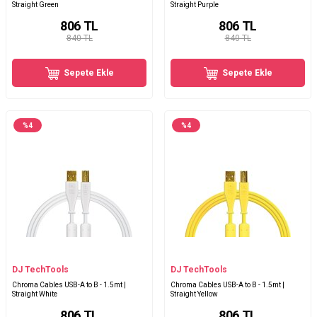
Straight Green
Straight Purple
806
TL
806
TL
840 TL
840 TL
Sepete Ekle
Sepete Ekle
%
4
%
4
DJ TechTools
DJ TechTools
Chroma Cables USB-A to B - 1.5mt |
Chroma Cables USB-A to B - 1.5mt |
Straight White
Straight Yellow
806
TL
806
TL