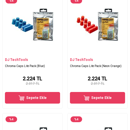
%
4
%
4
DJ TechTools
DJ TechTools
Chroma Caps Lite Pack (Blue)
Chroma Caps Lite Pack (Neon Orange)
2.224
TL
2.224
TL
2.317 TL
2.317 TL
Sepete Ekle
Sepete Ekle
%
4
%
4