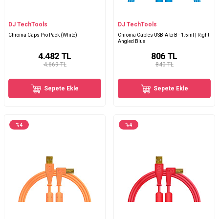
DJ TechTools
DJ TechTools
Chroma Caps Pro Pack (White)
Chroma Cables USB-A to B - 1.5mt | Right
Angled Blue
4.482
TL
806
TL
4.669 TL
840 TL
Sepete Ekle
Sepete Ekle
%
4
%
4