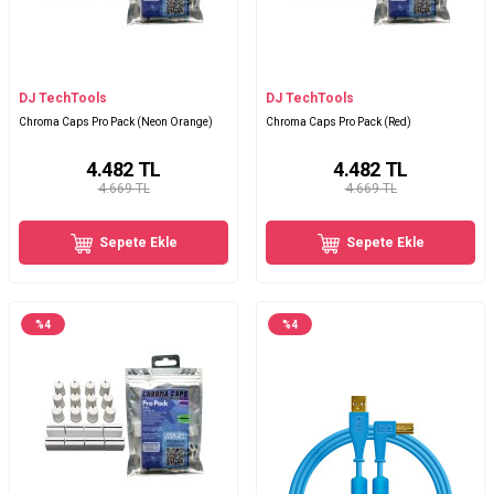
DJ TechTools
DJ TechTools
Chroma Caps Pro Pack (Neon Orange)
Chroma Caps Pro Pack (Red)
4.482
TL
4.482
TL
4.669 TL
4.669 TL
Sepete Ekle
Sepete Ekle
%
4
%
4