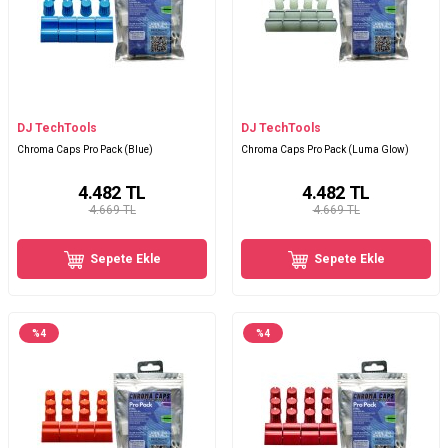
DJ TechTools
DJ TechTools
Chroma Caps Pro Pack (Blue)
Chroma Caps Pro Pack (Luma Glow)
4.482
TL
4.482
TL
4.669 TL
4.669 TL
Sepete Ekle
Sepete Ekle
%
4
%
4