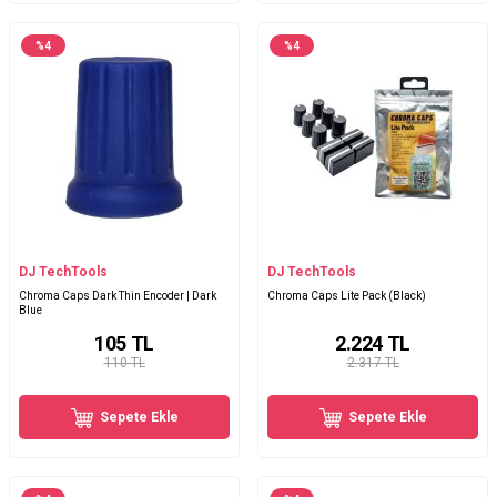
%
4
%
4
DJ TechTools
DJ TechTools
Chroma Caps Dark Thin Encoder | Dark
Chroma Caps Lite Pack (Black)
Blue
105
TL
2.224
TL
110 TL
2.317 TL
Sepete Ekle
Sepete Ekle