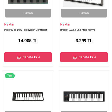
Tükendi
Tükendi
Nektar
Nektar
Pacer Midi Daw Footswitch Controller
Impact LX25+ USB Midi Klavye
14.905
TL
3.299
TL
Sepete Ekle
Sepete Ekle
Yeni