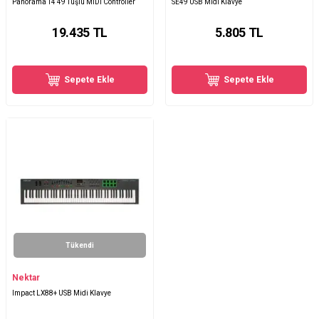
Panorama T4 49 Tuşlu MIDI Controller
SE49 USB Midi Klavye
19.435
TL
5.805
TL
Sepete Ekle
Sepete Ekle
Tükendi
Nektar
Impact LX88+ USB Midi Klavye