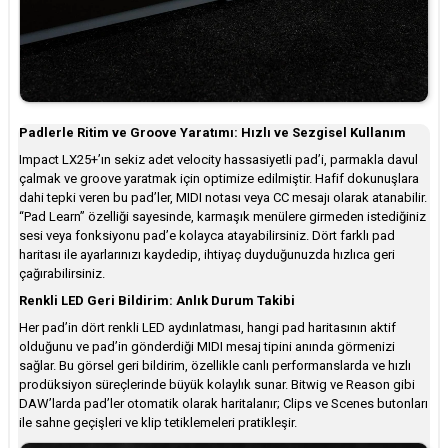
Padlerle Ritim ve Groove Yaratımı: Hızlı ve Sezgisel Kullanım
Impact LX25+’ın sekiz adet velocity hassasiyetli pad’i, parmakla davul
çalmak ve groove yaratmak için optimize edilmiştir. Hafif dokunuşlara
dahi tepki veren bu pad’ler, MIDI notası veya CC mesajı olarak atanabilir.
“Pad Learn” özelliği sayesinde, karmaşık menülere girmeden istediğiniz
sesi veya fonksiyonu pad’e kolayca atayabilirsiniz. Dört farklı pad
haritası ile ayarlarınızı kaydedip, ihtiyaç duyduğunuzda hızlıca geri
çağırabilirsiniz.
Renkli LED Geri Bildirim: Anlık Durum Takibi
Her pad’in dört renkli LED aydınlatması, hangi pad haritasının aktif
olduğunu ve pad’in gönderdiği MIDI mesaj tipini anında görmenizi
sağlar. Bu görsel geri bildirim, özellikle canlı performanslarda ve hızlı
prodüksiyon süreçlerinde büyük kolaylık sunar. Bitwig ve Reason gibi
DAW’larda pad’ler otomatik olarak haritalanır; Clips ve Scenes butonları
ile sahne geçişleri ve klip tetiklemeleri pratikleşir.