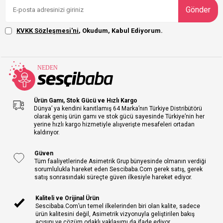
Gönder
KVKK Sözleşmesi'ni
, Okudum, Kabul Ediyorum.
Ürün Gamı, Stok Gücü ve Hızlı Kargo
Dünya’ ya kendini kanıtlamış 64 Marka’nın Türkiye Distribütörü
olarak geniş ürün gamı ve stok gücü sayesinde Türkiye’nin her
yerine hızlı kargo hizmetiyle alışverişte mesafeleri ortadan
kaldırıyor.
Güven
Tüm faaliyetlerinde Asimetrik Grup bünyesinde olmanın verdiği
sorumlulukla hareket eden Sescibaba.Com gerek satış, gerek
satış sonrasındaki süreçte güven ilkesiyle hareket ediyor.
Kaliteli ve Orijinal Ürün
Sescibaba.Com’un temel ilkelerinden biri olan kalite, sadece
ürün kalitesini değil, Asimetrik vizyonuyla geliştirilen bakış
açısını ve çözüm odaklı yaklaşımı da ifade ediyor.