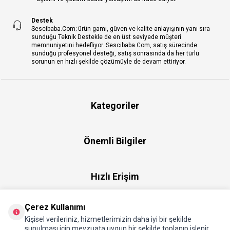
Destek
Sescibaba.Com; ürün gamı, güven ve kalite anlayışının yanı sıra
sunduğu Teknik Destekle de en üst seviyede müşteri
memnuniyetini hedefliyor. Sescibaba.Com, satış sürecinde
sunduğu profesyonel desteği, satış sonrasında da her türlü
sorunun en hızlı şekilde çözümüyle de devam ettiriyor.
Kategoriler
Önemli Bilgiler
Hızlı Erişim
Çerez Kullanımı
Üye
Kişisel verileriniz, hizmetlerimizin daha iyi bir şekilde
sunulması için mevzuata uygun bir şekilde toplanıp işlenir.