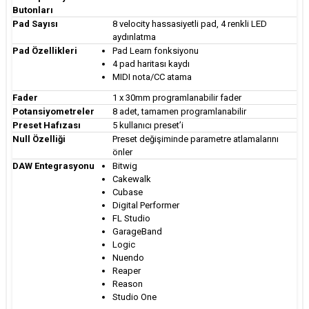
Butonları
Pad Sayısı
8 velocity hassasiyetli pad, 4 renkli LED
aydınlatma
Pad Özellikleri
Pad Learn fonksiyonu
4 pad haritası kaydı
MIDI nota/CC atama
Fader
1 x 30mm programlanabilir fader
Potansiyometreler
8 adet, tamamen programlanabilir
Preset Hafızası
5 kullanıcı preset’i
Null Özelliği
Preset değişiminde parametre atlamalarını
önler
DAW Entegrasyonu
Bitwig
Cakewalk
Cubase
Digital Performer
FL Studio
GarageBand
Logic
Nuendo
Reaper
Reason
Studio One