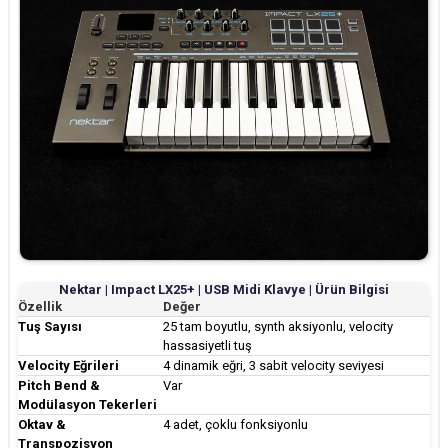
Nektar | Impact LX25+ | USB Midi Klavye | Ürün Bilgisi
Özellik
Değer
Tuş Sayısı
25 tam boyutlu, synth aksiyonlu, velocity
hassasiyetli tuş
Velocity Eğrileri
4 dinamik eğri, 3 sabit velocity seviyesi
Pitch Bend &
Var
Modülasyon Tekerleri
Oktav &
4 adet, çoklu fonksiyonlu
Transpozisyon