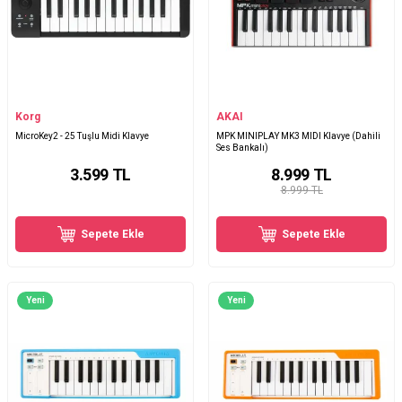
Korg
AKAI
MicroKey2 - 25 Tuşlu Midi Klavye
MPK MINIPLAY MK3 MIDI Klavye (Dahili
Ses Bankalı)
3.599
TL
8.999
TL
8.999 TL
Sepete Ekle
Sepete Ekle
Yeni
Yeni