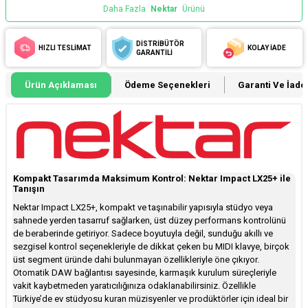
Daha Fazla
Nektar
Ürünü
DİSTRİBÜTÖR
HIZLI TESLİMAT
KOLAY İADE
GARANTİLİ
Ürün Açıklaması
Ödeme Seçenekleri
Garanti Ve İade 
Kompakt Tasarımda Maksimum Kontrol: Nektar Impact LX25+ ile
Tanışın
Nektar Impact LX25+, kompakt ve taşınabilir yapısıyla stüdyo veya
sahnede yerden tasarruf sağlarken, üst düzey performans kontrolünü
de beraberinde getiriyor. Sadece boyutuyla değil, sunduğu akıllı ve
sezgisel kontrol seçenekleriyle de dikkat çeken bu MIDI klavye, birçok
üst segment üründe dahi bulunmayan özellikleriyle öne çıkıyor.
Otomatik DAW bağlantısı sayesinde, karmaşık kurulum süreçleriyle
vakit kaybetmeden yaratıcılığınıza odaklanabilirsiniz. Özellikle
Türkiye’de ev stüdyosu kuran müzisyenler ve prodüktörler için ideal bir