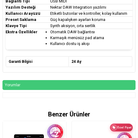
Bağlantı Tipi
USB MIDI
Yazılım Desteği
Nektar DAW Integration yazılımı
Kullanıcı Arayüzü
Etiketli butonlar ve kontroller, kolay kullanım
Preset Saklama
Güç kapalıyken ayarları koruma
Klavye Tipi
Synth aksiyon, orta sertlik
Ekstra Özellikler
Otomatik DAW bağlantısı
Karmaşık menüsüz pad atama
Kullanıcı dostu iş akışı
Garanti Bilgisi
24 Ay
Yorumlar
Benzer Ürünler
Özel Fiyat