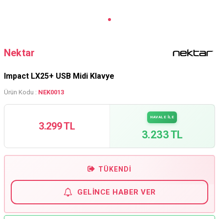
Nektar
Impact LX25+ USB Midi Klavye
Ürün Kodu :
NEK0013
HAVALE İLE
3.299 TL
3.233 TL
TÜKENDI
GELINCE HABER VER