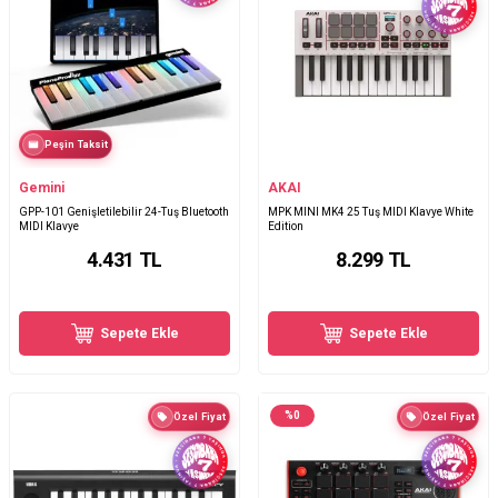
Peşin Taksit
Gemini
AKAI
GPP-101 Genişletilebilir 24-Tuş Bluetooth
MPK MINI MK4 25 Tuş MIDI Klavye White
MIDI Klavye
Edition
4.431
TL
8.299
TL
Sepete Ekle
Sepete Ekle
%
0
Özel Fiyat
Özel Fiyat