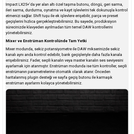
Impact LX25+’da yer alan altı özel taşıma butonu, döngü, geri sarma,
ileri sarma, durdurma, oynatma ve kayıt işlevlerini tek dokunuşla kontrol
etmenizi sağlar. Shift tuşu ile ek işlevlere erişebilir, parça ve preset
geçişlerini hızlıca gerçekleştirebilirsiniz. Bu sayede, prodüksiyon
sürecinizde klavyeden ayrılmadan tüm temel DAW kontrollerini
yönetebilirsiniz.
Mixer ve Enstrüman Kontrolünde Tam Yetki
Mixer modunda, sekiz potansiyometre ile DAW mikserinizde sekiz
kanalı aynı anda kontrol edebilir, bank geçişleriyle daha fazla kanala
erişebilirsiniz. Fader, seçili kanalın veya master kanalın ses seviyesini
ayarlamak için atanmıştır. Enstrüman modunda ise tüm kontroller, seçili
enstrümanın parametrelerine otomatik olarak atanır. Önceden
haritalanmış plugin desteği ve sayfa geçiş butonu ile karmaşık
enstrüman ayarlarını kolayca yönetebilirsiniz.