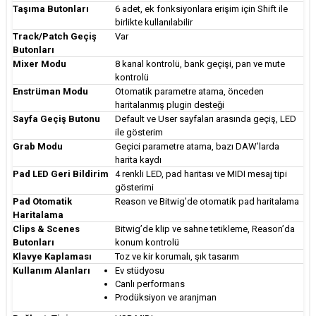
Taşıma Butonları
6 adet, ek fonksiyonlara erişim için Shift ile
birlikte kullanılabilir
Track/Patch Geçiş
Var
Butonları
Mixer Modu
8 kanal kontrolü, bank geçişi, pan ve mute
kontrolü
Enstrüman Modu
Otomatik parametre atama, önceden
haritalanmış plugin desteği
Sayfa Geçiş Butonu
Default ve User sayfaları arasında geçiş, LED
ile gösterim
Grab Modu
Geçici parametre atama, bazı DAW’larda
harita kaydı
Pad LED Geri Bildirim
4 renkli LED, pad haritası ve MIDI mesaj tipi
gösterimi
Pad Otomatik
Reason ve Bitwig’de otomatik pad haritalama
Haritalama
Clips & Scenes
Bitwig’de klip ve sahne tetikleme, Reason’da
Butonları
konum kontrolü
Klavye Kaplaması
Toz ve kir korumalı, şık tasarım
Kullanım Alanları
Ev stüdyosu
Canlı performans
Prodüksiyon ve aranjman