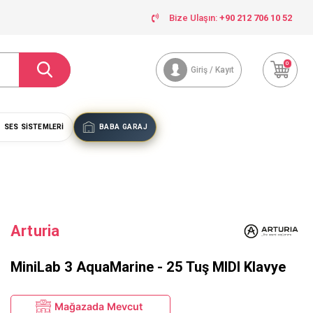
Bize Ulaşın:
+90 212 706 10 52
0
Giriş / Kayıt
SES SISTEMLERI
BABA GARAJ
Arturia
MiniLab 3 AquaMarine - 25 Tuş MIDI Klavye
Mağazada Mevcut