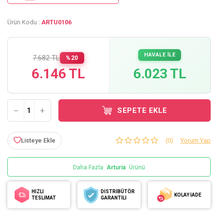
Ürün Kodu :
ARTU0106
HAVALE İLE
7.682 TL
%20
6.146 TL
6.023 TL
SEPETE EKLE
Listeye Ekle
(0)
Yorum Yap
Daha Fazla
Arturia
Ürünü
HIZLI
DİSTRİBÜTÖR
KOLAY İADE
TESLİMAT
GARANTİLİ