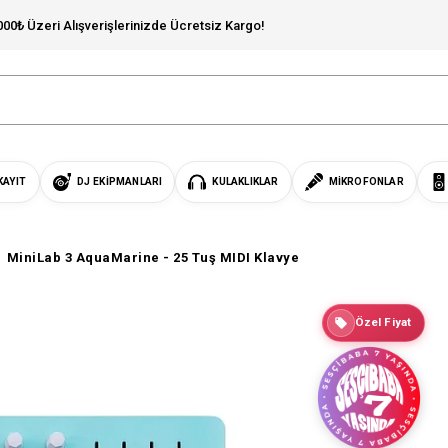
000₺ Üzeri Alışverişlerinizde Ücretsiz Kargo!
KAYIT
DJ EKIPMANLARI
KULAKLIKLAR
MIKROFONLAR
MiniLab 3 AquaMarine - 25 Tuş MIDI Klavye
Özel Fiyat