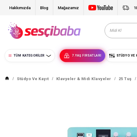
Hakkımızda
Blog
Mağazamız
1
TÜM KATEGORILER
7.YAŞ FIRSATLARI
STÜDYO VE 
Stüdyo Ve Kayıt
Klavyeler & Midi Klavyeler
25 Tuş