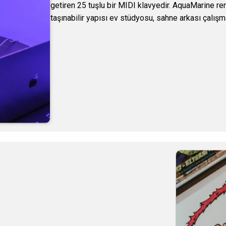
getiren 25 tuşlu bir MIDI klavyedir. AquaMarine re
taşınabilir yapısı ev stüdyosu, sahne arkası çalışm