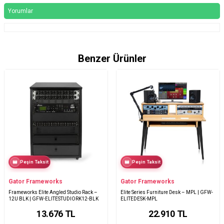
Yorumlar
Benzer Ürünler
Peşin Taksit
Peşin Taksit
Gator Frameworks
Gator Frameworks
Frameworks Elite Angled Studio Rack –
Elite Series Furniture Desk – MPL | GFW-
12U BLK | GFW-ELITESTUDIORK12-BLK
ELITEDESK-MPL
13.676
TL
22.910
TL