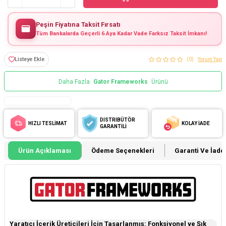
Peşin Fiyatına Taksit Fırsatı
Tüm Bankalarda Geçerli 6 Aya Kadar Vade Farksız Taksit İmkanı!
Listeye Ekle
(0)
Yorum Yap
Daha Fazla
Gator Frameworks
Ürünü
DİSTRİBÜTÖR
HIZLI TESLİMAT
KOLAY İADE
GARANTİLİ
Ürün Açıklaması
Ödeme Seçenekleri
Garanti Ve İade 
Yaratıcı İçerik Üreticileri İçin Tasarlanmış: Fonksiyonel ve Şık