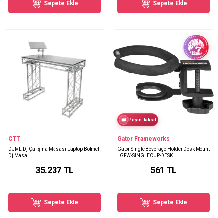
Sepete Ekle
Sepete Ekle
Peşin Taksit
CTT
Gator Frameworks
DJML Dj Çalışma Masası Laptop Bölmeli
Gator Single Beverage Holder Desk Mount
Dj Masa
| GFW-SINGLECUP-DESK
35.237
TL
561
TL
Sepete Ekle
Sepete Ekle