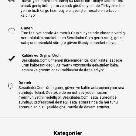
Dünya’ ya kendini kanıtlamış 64 Marka’nın Türkiye Distribütörü
olarak geniş ürün gamı ve stok gücü sayesinde Türkiye’nin her
yerine hızlı kargo hizmetiyle alışverişte mesafeleri ortadan
kaldırıyor.
Güven
Tüm faaliyetlerinde Asimetrik Grup bünyesinde olmanın verdiği
sorumlulukla hareket eden Sescibaba.Com gerek satış, gerek
satış sonrasındaki süreçte güven ilkesiyle hareket ediyor.
Kaliteli ve Orijinal Ürün
Sescibaba.Com’un temel ilkelerinden biri olan kalite, sadece
ürün kalitesini değil, Asimetrik vizyonuyla geliştirilen bakış
açısını ve çözüm odaklı yaklaşımı da ifade ediyor.
Destek
Sescibaba.Com; ürün gamı, güven ve kalite anlayışının yanı sıra
sunduğu Teknik Destekle de en üst seviyede müşteri
memnuniyetini hedefliyor. Sescibaba.Com, satış sürecinde
sunduğu profesyonel desteği, satış sonrasında da her türlü
sorunun en hızlı şekilde çözümüyle de devam ettiriyor.
Kategoriler