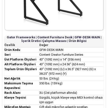
Gator Frameworks | Content Furniture Desk | GFW-DESK-MAIN |
İçerik Üretici Çalışma Masası | Ürün Bilgisi
Özellik
Değer
Ürün Kodu
GFW-DESK-MAIN
Seri
Content Creator Furniture Series
Üst Platform Ölçüleri
43” (1092 mm) x 14” (356 mm)
Alt Platform Ölçüleri
43” (1092 mm) x 24.56” (624 mm)
Toplam Ürün Ölçüleri
43” (1092 mm) (U) x 36.5” (927 mm) (G) x
38.25” (972 mm) (Y)
Net Ağırlık
53 lbs. (24 kg)
Maksimum Taşıma
350 lbs. (159 kg)
Kapasitesi
Rack Alanı
3U (Üst platformun altında)
Klavye Tepsisi
Sürgülü, küçük klavye veya MIDI kontrol cihazı
için uygun
Mikrofon Montajı
Çift dişli mikrofon adaptör postları,