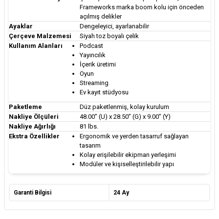
Frameworks marka boom kolu için önceden
açılmış delikler
Ayaklar
Dengeleyici, ayarlanabilir
Çerçeve Malzemesi
Siyah toz boyalı çelik
Kullanım Alanları
Podcast
Yayıncılık
İçerik üretimi
Oyun
Streaming
Ev kayıt stüdyosu
Paketleme
Düz paketlenmiş, kolay kurulum
Nakliye Ölçüleri
48.00” (U) x 28.50” (G) x 9.00” (Y)
Nakliye Ağırlığı
81 lbs.
Ekstra Özellikler
Ergonomik ve yerden tasarruf sağlayan
tasarım
Kolay erişilebilir ekipman yerleşimi
Modüler ve kişiselleştirilebilir yapı
Garanti Bilgisi
24 Ay