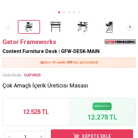
Gator Frameworks
Content Furniture Desk | GFW-DESK-MAIN
Son 24 saatte
209
kişi görüntüledi
Ürün Kodu :
GAT0025
Çok Amaçlı İçerik Üreticisi Masası
HAVALE İLE
12.528 TL
12.278 TL
SEPETE EKLE