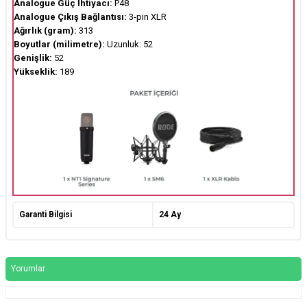
Analogue Güç İhtiyacı:
P48
Analogue Çıkış Bağlantısı:
3-pin XLR
Ağırlık (gram):
313
Boyutlar (milimetre):
Uzunluk: 52
Genişlik:
52
Yükseklik:
189
Garanti Bilgisi
24 Ay
Yorumlar