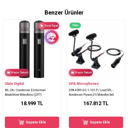
Benzer Ürünler
Yeni
Özel Fiyat
Peşin Taksit
Peşin Taksit
Slate Digital
DPA Microphones
ML-2A / Condenser Enstürman
DPA 4099-DC-1-101-P / Loud SPL -
Modelleme Mikrofonu (ÇİFT)
Kondenser Piyano 2'li Mikrofon Seti
18.999
TL
167.812
TL
Sepete Ekle
Sepete Ekle