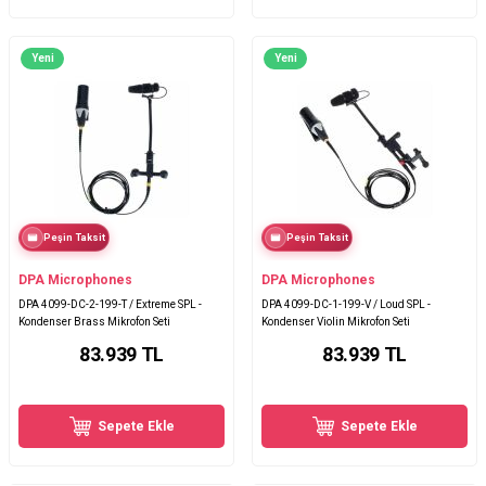
Yeni
Yeni
Peşin Taksit
Peşin Taksit
DPA Microphones
DPA Microphones
DPA 4099-DC-2-199-T / Extreme SPL -
DPA 4099-DC-1-199-V / Loud SPL -
Kondenser Brass Mikrofon Seti
Kondenser Violin Mikrofon Seti
83.939
TL
83.939
TL
Sepete Ekle
Sepete Ekle