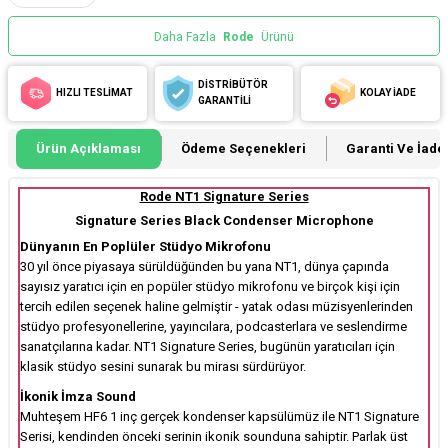
Daha Fazla
Rode
Ürünü
DİSTRİBÜTÖR
HIZLI TESLİMAT
KOLAY İADE
GARANTİLİ
Ürün Açıklaması
Ödeme Seçenekleri
Garanti Ve İade 
Rode NT1 Signature Series
Signature Series Black Condenser Microphone
Dünyanın En Poplüler Stüdyo Mikrofonu
30 yıl önce piyasaya sürüldüğünden bu yana NT1, dünya çapında
sayısız yaratıcı için en popüler stüdyo mikrofonu ve birçok kişi için
tercih edilen seçenek haline gelmiştir - yatak odası müzisyenlerinden
stüdyo profesyonellerine, yayıncılara, podcasterlara ve seslendirme
sanatçılarına kadar. NT1 Signature Series, bugünün yaratıcıları için
klasik stüdyo sesini sunarak bu mirası sürdürüyor.
İkonik İmza Sound
Muhteşem HF6 1 inç gerçek kondenser kapsülümüz ile NT1 Signature
Serisi, kendinden önceki serinin ikonik sounduna sahiptir. Parlak üst