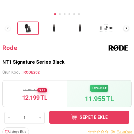
Rode
NT1 Signature Series Black
Ürün Kodu :
RODE202
HAVALE İLE
14.481 TL
%16
12.199 TL
11.955 TL
SEPETE EKLE
Listeye Ekle
(0)
Yorum Yap