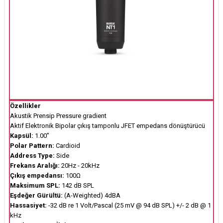
Özellikler
Akustik Prensip Pressure gradient
Aktif Elektronik Bipolar çıkış tamponlu JFET empedans dönüştürücü
Kapsül:
1.00”
Polar Pattern:
Cardioid
Address Type:
Side
Frekans Aralığı:
20Hz - 20kHz
Çıkış empedansı:
100Ω
Maksimum SPL:
142 dB SPL
Eşdeğer Gürültü:
(A-Weighted) 4dBA
Hassasiyet:
-32 dB re 1 Volt/Pascal (25 mV @ 94 dB SPL) +/- 2 dB @ 1
kHz