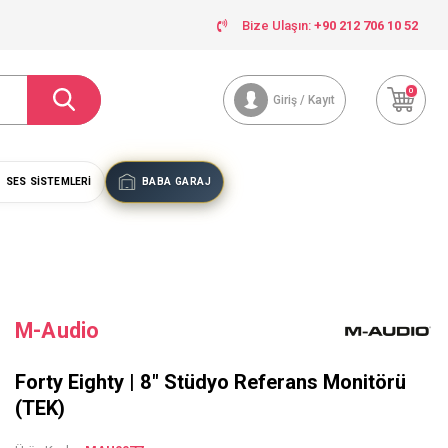
Bize Ulaşın:
+90 212 706 10 52
0
Giriş / Kayıt
SES SISTEMLERI
BABA GARAJ
M-Audio
Forty Eighty | 8" Stüdyo Referans Monitörü
(TEK)