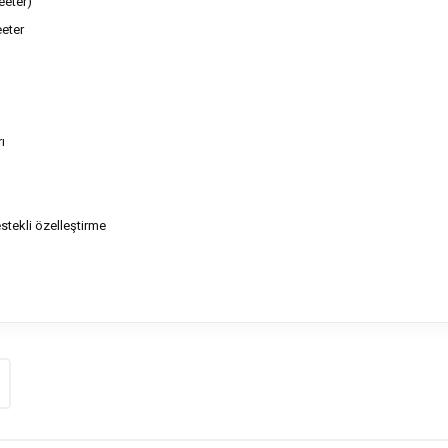
eeter)
eeter
ı
stekli özelleştirme