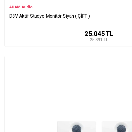
ADAM Audio
D3V Aktif Stüdyo Monitör Siyah ( ÇİFT )
25.045
TL
25.891 TL