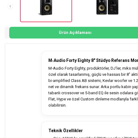
Ürün Açıklaması
M‑Audio Forty Eighty 8" Stüdyo Referans Mon
M‑Audio Forty Eighty, prodüktörler, DJ’ler, miks mühen
özel olarak tasarlanmış, güçlü ve hassas bir 8″ ak
bi‑amplified Class AB sistemi, Kevlar woofer ve 1.2
net ve dinamik frekans sunar. Arka portlu kabin yapı
tabanlı crossover ve 5-band EQ ile sesin odalara gö
Flat, Hype ve özel Custom dinleme modlarıyla farkl
olabilirsin.
Teknik Özellikler