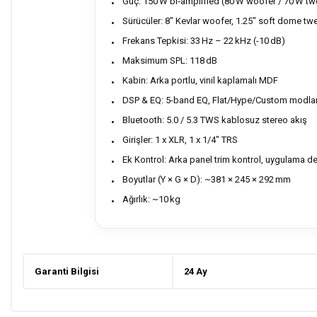
Güç: 150 W bi‑amplified (80 W woofer / 70 W tw
Sürücüler: 8″ Kevlar woofer, 1.25″ soft dome tw
Frekans Tepkisi: 33 Hz – 22 kHz (-10 dB)
Maksimum SPL: 118 dB
Kabin: Arka portlu, vinil kaplamalı MDF
DSP & EQ: 5-band EQ, Flat/Hype/Custom modlar
Bluetooth: 5.0 / 5.3 TWS kablosuz stereo akış
Girişler: 1 x XLR, 1 x 1/4″ TRS
Ek Kontrol: Arka panel trim kontrol, uygulama de
Boyutlar (Y × G × D): ~381 × 245 × 292 mm
Ağırlık: ~10 kg
Garanti Bilgisi
24 Ay