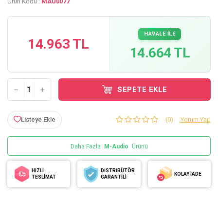
Ürün Kodu :
MAU0077
HAVALE İLE
14.963 TL
14.664 TL
SEPETE EKLE
Listeye Ekle
(0)
Yorum Yap
Daha Fazla
M-Audio
Ürünü
HIZLI
DİSTRİBÜTÖR
KOLAY İADE
TESLİMAT
GARANTİLİ