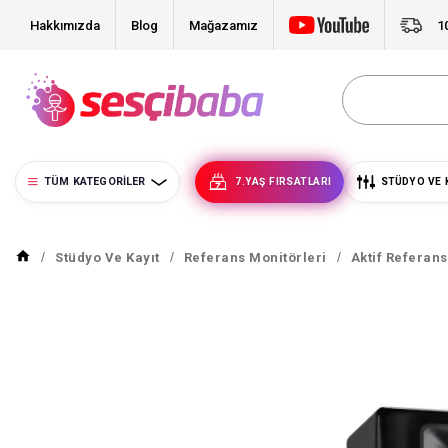
Hakkımızda
Blog
Mağazamız
1
TÜM KATEGORILER
7.YAŞ FIRSATLARI
STÜDYO VE 
Stüdyo Ve Kayıt
Referans Monitörleri
Aktif Referan