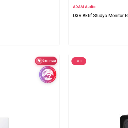
ADAM Audio
D3V Aktif Stüdyo Monitör B
Özel Fiyat
%
3