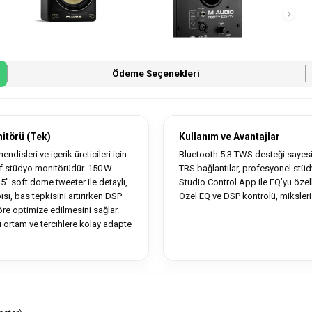
Ödeme Seçenekleri
itörü (Tek)
Kullanım ve Avantajlar
disleri ve içerik üreticileri için
Bluetooth 5.3 TWS desteği sayesin
tif stüdyo monitörüdür. 150 W
TRS bağlantılar, profesyonel stü
5″ soft dome tweeter ile detaylı,
Studio Control App ile EQ’yu özelle
sı, bas tepkisini artırırken DSP
Özel EQ ve DSP kontrolü, miksleri f
re optimize edilmesini sağlar.
ı ortam ve tercihlere kolay adapte