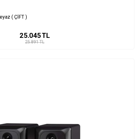
eyaz ( ÇİFT )
25.045
TL
25.891 TL