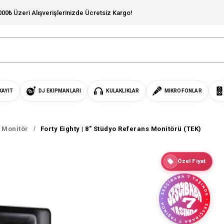
000₺ Üzeri Alışverişlerinizde Ücretsiz Kargo!
KAYIT
DJ EKIPMANLARI
KULAKLIKLAR
MIKROFONLAR
s Monitör
Forty Eighty | 8" Stüdyo Referans Monitörü (TEK)
Özel Fiyat