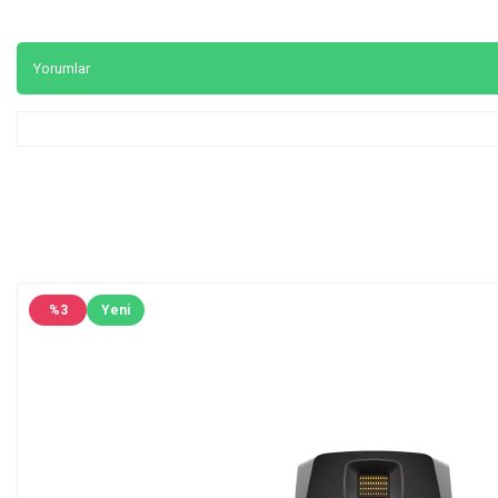
Yorumlar
%
3
Yeni