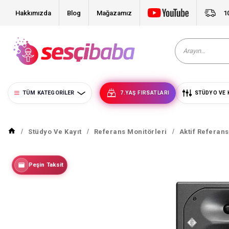
Hakkımızda
Blog
Mağazamız
1
TÜM KATEGORILER
7.YAŞ FIRSATLARI
STÜDYO VE 
Stüdyo Ve Kayıt
Referans Monitörleri
Aktif Referan
Peşin Taksit