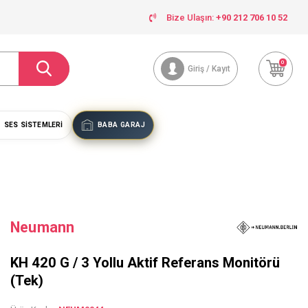
Bize Ulaşın:
+90 212 706 10 52
0
Giriş / Kayıt
SES SISTEMLERI
BABA GARAJ
Neumann
KH 420 G / 3 Yollu Aktif Referans Monitörü
(Tek)