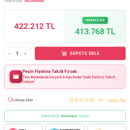
Ürün Kodu :
NEUM0044
HAVALE İLE
422.212 TL
413.768 TL
SEPETE EKLE
Peşin Fiyatına Taksit Fırsatı
Tüm Bankalarda Geçerli 6 Aya Kadar Vade Farksız Taksit
İmkanı!
Listeye Ekle
(0)
Yorum Yap
Daha Fazla
Neumann
Ürünü