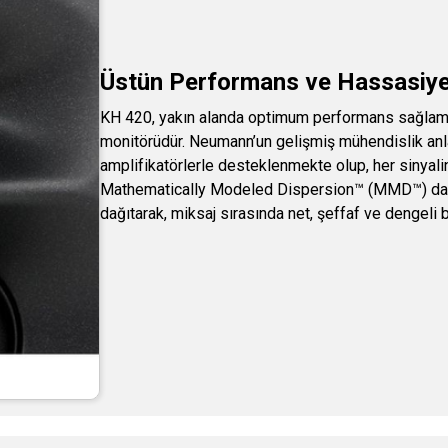
Üstün Performans ve Hassasiye
KH 420, yakın alanda optimum performans sağlamak
monitörüdür. Neumann’un gelişmiş mühendislik anl
amplifikatörlerle desteklenmekte olup, her sinyali
Mathematically Modeled Dispersion™ (MMD™) dalga
dağıtarak, miksaj sırasında net, şeffaf ve dengeli b