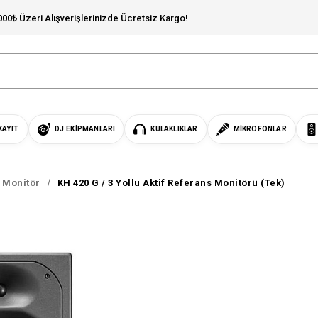
000₺ Üzeri Alışverişlerinizde Ücretsiz Kargo!
KAYIT
DJ EKIPMANLARI
KULAKLIKLAR
MIKROFONLAR
s Monitör
KH 420 G / 3 Yollu Aktif Referans Monitörü (Tek)