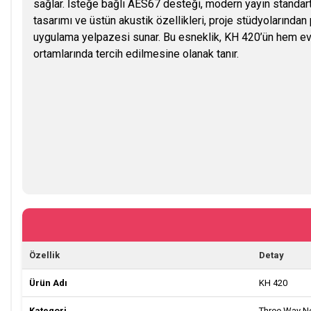
sağlar. İsteğe bağlı AES67 desteği, modern yayın standar
tasarımı ve üstün akustik özellikleri, proje stüdyolarından
uygulama yelpazesi sunar. Bu esneklik, KH 420’ün hem e
ortamlarında tercih edilmesine olanak tanır.
Özellik
Detay
Ürün Adı
KH 420
Kategori
Three Way Ne