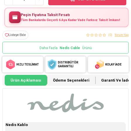
Peşin Fiyatına Taksit Fırsatı
Tüm Bankalarda Geçerli 6 Aya Kadar Vade Farksız Taksit İmkanı!
Listeye Ekle
(0)
Yorum Yap
Daha Fazla
Nedis Cable
Ürünü
DİSTRİBÜTÖR
HIZLI TESLİMAT
KOLAY İADE
GARANTİLİ
Ürün Açıklaması
Ödeme Seçenekleri
Garanti Ve İade 
Nedis Kablo