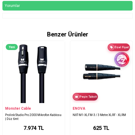
Yorumlar
Benzer Ürünler
Yeni
Özel Fiyat
Peşin Taksit
Monster Cable
ENOVA
Prolink Studio Pro 2000 Mikrofon Kablosu
NXT-M1-XLFM-3 / 3 Metre XLRF - XLRM
| Düz 6mt
7.974
TL
625
TL