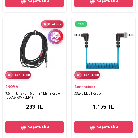
Sepete Ekle
Sepete Ekle
Yeni
Özel Fiyat
Peşin Taksit
Peşin Taksit
ENOVA
Sennheiser
3.5mm to TS - Çift 6.3mm 1 Metre Kablo
XSW-D Mobil Kablo
(EC-A3-PSMPLM-1)
233
TL
1.175
TL
Sepete Ekle
Sepete Ekle