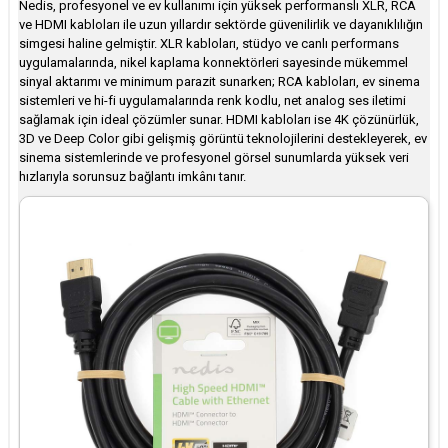
Nedis, profesyonel ve ev kullanımı için yüksek performanslı XLR, RCA
ve HDMI kabloları ile uzun yıllardır sektörde güvenilirlik ve dayanıklılığın
simgesi haline gelmiştir. XLR kabloları, stüdyo ve canlı performans
uygulamalarında, nikel kaplama konnektörleri sayesinde mükemmel
sinyal aktarımı ve minimum parazit sunarken; RCA kabloları, ev sinema
sistemleri ve hi-fi uygulamalarında renk kodlu, net analog ses iletimi
sağlamak için ideal çözümler sunar. HDMI kabloları ise 4K çözünürlük,
3D ve Deep Color gibi gelişmiş görüntü teknolojilerini destekleyerek, ev
sinema sistemlerinde ve profesyonel görsel sunumlarda yüksek veri
hızlarıyla sorunsuz bağlantı imkânı tanır.