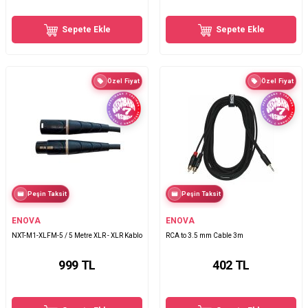
Sepete Ekle
Sepete Ekle
Özel Fiyat
Özel Fiyat
Peşin Taksit
Peşin Taksit
ENOVA
ENOVA
NXT-M1-XLFM-5 / 5 Metre XLR - XLR Kablo
RCA to 3.5 mm Cable 3m
999
TL
402
TL