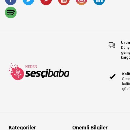
EW-DP Series
iRig Pro Duo Series
LCD-XC Series
Prolink Acoustic
Instrument Series
Gold TRS-TRS Series
Ürün
O4 Series
Dünya
geniş
LCD-X Series
kargo
LCD-2 Series
Prolink Rock Instrument
Kali
Series
Sesc
Prolink Akustik
kalit
Enstrüman Series
çözü
WA-47jr Series
MMX Series
K2 Series
Major Series
Laptop Series
Kategoriler
Önemli Bilgiler