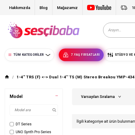
Hakkımızda
Blog
Mağazamız
1
TÜM KATEGORILER
7.YAŞ FIRSATLARI
STÜDYO VE 
1-4'' TRS (F) <-> Dual 1-4'' TS (M) Stereo Breakou YMP-434
Model
İlgili kategoriye ait ürün bulunma
DT Series
UNO Synth Pro Series