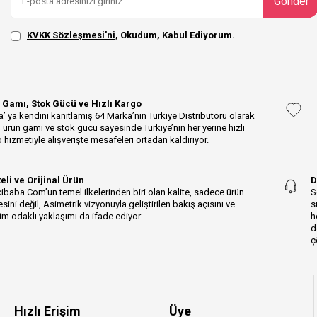
Gönder
KVKK Sözleşmesi'ni
, Okudum, Kabul Ediyorum.
 Gamı, Stok Gücü ve Hızlı Kargo
’ ya kendini kanıtlamış 64 Marka’nın Türkiye Distribütörü olarak
 ürün gamı ve stok gücü sayesinde Türkiye’nin her yerine hızlı
 hizmetiyle alışverişte mesafeleri ortadan kaldırıyor.
teli ve Orijinal Ürün
D
ibaba.Com’un temel ilkelerinden biri olan kalite, sadece ürün
S
esini değil, Asimetrik vizyonuyla geliştirilen bakış açısını ve
s
m odaklı yaklaşımı da ifade ediyor.
h
d
ç
Hızlı Erişim
Üye