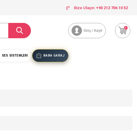
Bize Ulaşın:
+90 212 706 10 52
0
Giriş / Kayıt
SES SISTEMLERI
BABA GARAJ