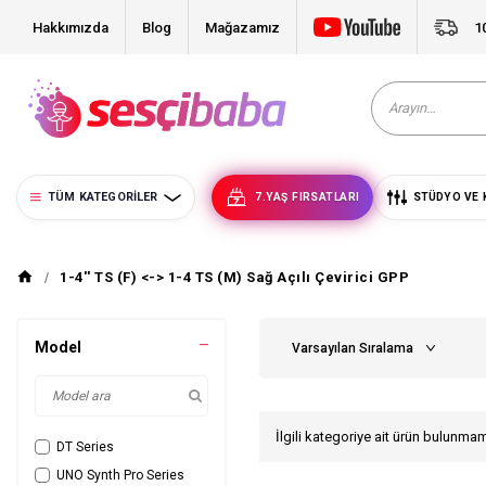
Hakkımızda
Blog
Mağazamız
1
TÜM KATEGORILER
7.YAŞ FIRSATLARI
STÜDYO VE 
1-4'' TS (F) <-> 1-4 TS (M) Sağ Açılı Çevirici GPP
Model
İlgili kategoriye ait ürün bulunma
DT Series
UNO Synth Pro Series