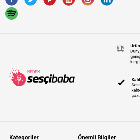
EW-DP Series
iRig Pro Duo Series
LCD-XC Series
Prolink Acoustic
Instrument Series
Gold TRS-TRS Series
Ürün
O4 Series
Dünya
geniş
LCD-X Series
kargo
LCD-2 Series
Prolink Rock Instrument
Kali
Series
Sesc
Prolink Akustik
kalit
Enstrüman Series
çözü
WA-47jr Series
MMX Series
K2 Series
Major Series
Laptop Series
Kategoriler
Önemli Bilgiler