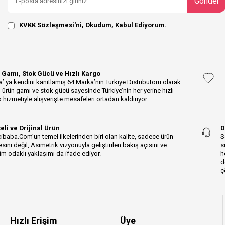
Gönder
KVKK Sözleşmesi'ni
, Okudum, Kabul Ediyorum.
 Gamı, Stok Gücü ve Hızlı Kargo
’ ya kendini kanıtlamış 64 Marka’nın Türkiye Distribütörü olarak
 ürün gamı ve stok gücü sayesinde Türkiye’nin her yerine hızlı
 hizmetiyle alışverişte mesafeleri ortadan kaldırıyor.
teli ve Orijinal Ürün
D
ibaba.Com’un temel ilkelerinden biri olan kalite, sadece ürün
S
esini değil, Asimetrik vizyonuyla geliştirilen bakış açısını ve
s
m odaklı yaklaşımı da ifade ediyor.
h
d
ç
Hızlı Erişim
Üye