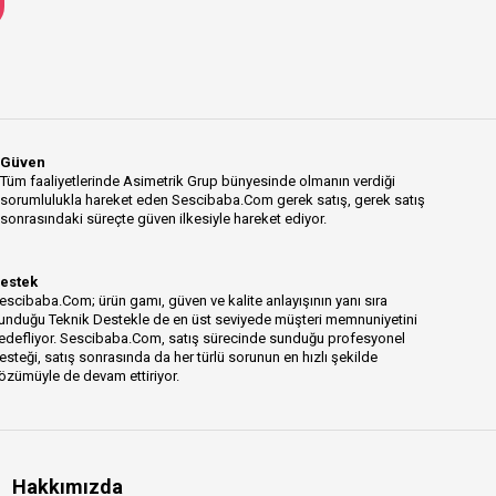
Güven
Tüm faaliyetlerinde Asimetrik Grup bünyesinde olmanın verdiği
sorumlulukla hareket eden Sescibaba.Com gerek satış, gerek satış
sonrasındaki süreçte güven ilkesiyle hareket ediyor.
estek
escibaba.Com; ürün gamı, güven ve kalite anlayışının yanı sıra
unduğu Teknik Destekle de en üst seviyede müşteri memnuniyetini
edefliyor. Sescibaba.Com, satış sürecinde sunduğu profesyonel
esteği, satış sonrasında da her türlü sorunun en hızlı şekilde
özümüyle de devam ettiriyor.
Hakkımızda