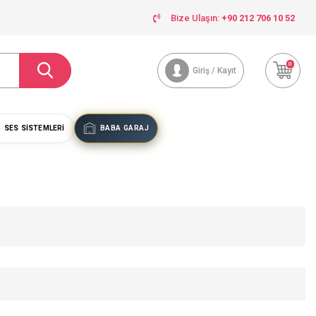
Bize Ulaşın:
+90 212 706 10 52
0
Giriş / Kayıt
SES SISTEMLERI
BABA GARAJ