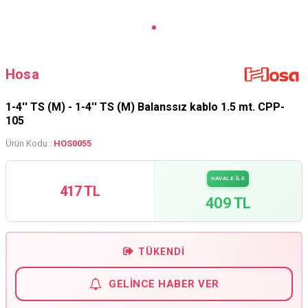
Hosa
1-4'' TS (M) - 1-4'' TS (M) Balanssız kablo 1.5 mt. CPP-
105
Ürün Kodu :
HOS0055
HAVALE İLE
417 TL
409 TL
TÜKENDI
GELINCE HABER VER