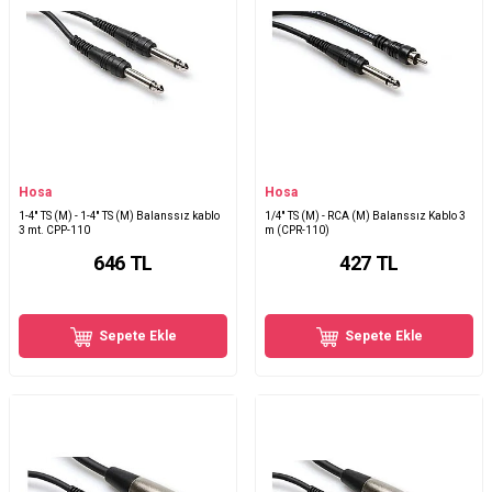
Hosa
Hosa
1-4'' TS (M) - 1-4'' TS (M) Balanssız kablo
1/4'' TS (M) - RCA (M) Balanssız Kablo 3
3 mt. CPP-110
m (CPR-110)
646
TL
427
TL
Sepete Ekle
Sepete Ekle