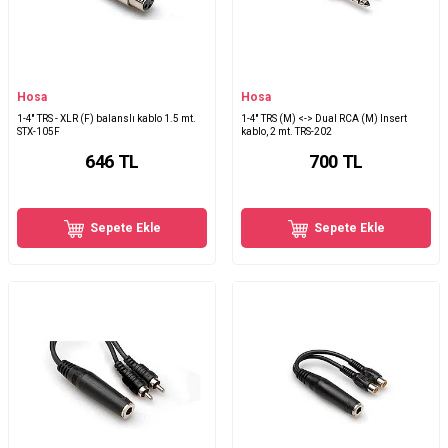
Hosa
Hosa
1-4'' TRS - XLR (F) balanslı kablo 1.5 mt.
1-4'' TRS (M) <-> Dual RCA (M) Insert
STX-105F
kablo, 2 mt. TRS-202
646
TL
700
TL
Sepete Ekle
Sepete Ekle