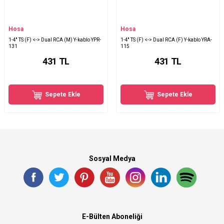
Hosa
Hosa
1-4'' TS (F) <-> Dual RCA (M) Y-kablo YPR-
1-4'' TS (F) <-> Dual RCA (F) Y-kablo YRA-
131
115
431
TL
431
TL
Sepete Ekle
Sepete Ekle
Sosyal Medya
E-Bülten Aboneliği