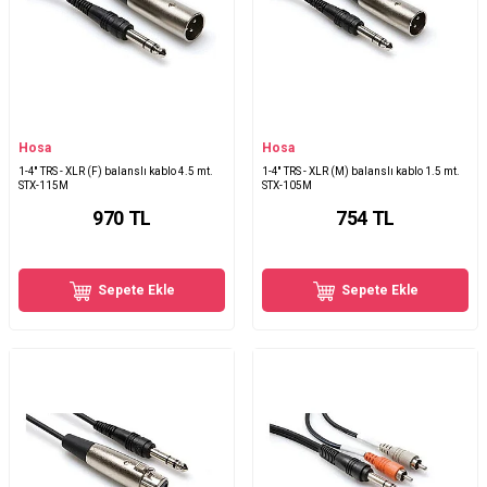
Hosa
Hosa
1-4'' TRS - XLR (F) balanslı kablo 4.5 mt.
1-4'' TRS - XLR (M) balanslı kablo 1.5 mt.
STX-115M
STX-105M
970
TL
754
TL
Sepete Ekle
Sepete Ekle