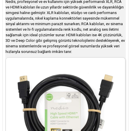
Nedis, profesyonel ve ev kullanımı için yüksek performanslı XLR, RCA
ve HDMI kabloları ile uzun yıllardır sektörde güvenilirlik ve dayanıklılığın
simgesi haline gelmiştir. XLR kabloları, stüdyo ve canlı performans
uygulamalarında, nikel kaplama konnektörleri sayesinde mükemmel
sinyal aktarımı ve minimum parazit sunarken; RCA kabloları, ev sinema
sistemleri ve hi-fi uygulamalarında renk kodlu, net analog ses iletimi
sağlamak için ideal çözümler sunar. HDMI kabloları ise 4K çözünürlük,
3D ve Deep Color gibi gelişmiş görüntü teknolojilerini destekleyerek, ev
sinema sistemlerinde ve profesyonel görsel sunumlarda yüksek veri
hızlarıyla sorunsuz bağlantı imkânı tanır.