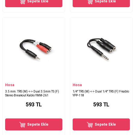
Sepete Ekle
Sepete Ekle
Hosa
Hosa
3.5 mm. TRS (M) <-> Dual 3.5mm TS (F)
1/4'' TRS (M) <-> Dual 1/4'' TRS (F) Y-kablo
Stereo Breakout Kablo YMM-261
YPP-118
593
TL
593
TL
Sepete Ekle
Sepete Ekle