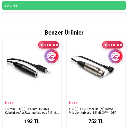
Yorumlar
Benzer Ürünler
Özel Fiyat
Özel Fiyat
Hosa
Hosa
3.5 mm. TRS (F) - 3.5 mm. TRS (M)
XLR (F) <-> 3.5 mm TRS (M) Stereo
Kulaklık ve Aux Uzatma Kablosu 7.5 mt.
Mikrofon kablosu, 1.5 Mt. XVM-105F
MHE-125
193
TL
753
TL