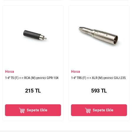
Hosa
Hosa
1-4'' TS (F) <-> RCA (M) çevirici GPR-104
1-4'' TRS (F) <-> XLR (M) çevirici GXJ-235
215
TL
593
TL
Sepete Ekle
Sepete Ekle