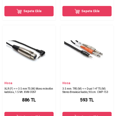
Sepete Ekle
Sepete Ekle
Hosa
Hosa
XLR (F) <-> 3.5 mm TS (M) Mono mikrofon
3.5 mm. TRS (M) <-> Dual 1-4'' TS (M)
kablosu, 1.5 Mt. XVM-305F
Stereo Breakout kablo, 90 cm. CMP-153
886
TL
593
TL