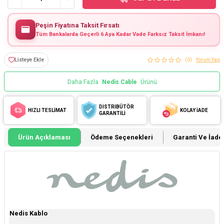
Peşin Fiyatına Taksit Fırsatı
Tüm Bankalarda Geçerli 6 Aya Kadar Vade Farksız Taksit İmkanı!
Listeye Ekle
(0)
Yorum Yap
Daha Fazla
Nedis Cable
Ürünü
DİSTRİBÜTÖR
HIZLI TESLİMAT
KOLAY İADE
GARANTİLİ
Ürün Açıklaması
Ödeme Seçenekleri
Garanti Ve İade 
Nedis Kablo