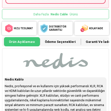
Daha Fazla
Nedis Cable
Ürünü
DİSTRİBÜTÖR
HIZLI TESLİMAT
KOLAY İADE
GARANTİLİ
Ürün Açıklaması
Ödeme Seçenekleri
Garanti Ve İade 
Nedis Kablo
Nedis, profesyonel ve ev kullanımı için yüksek performanslı XLR, RCA
ve HDMI kabloları ile uzun yıllardır sektörde güvenilirlik ve dayanıklılığın
simgesi haline gelmiştir. XLR kabloları, stüdyo ve canlı performans
uygulamalarında, nikel kaplama konnektörleri sayesinde mükemmel
sinyal aktarımı ve minimum parazit sunarken; RCA kabloları, ev sinema
sistemleri ve hi-fi uygulamalarında renk kodlu, net analog ses iletimi