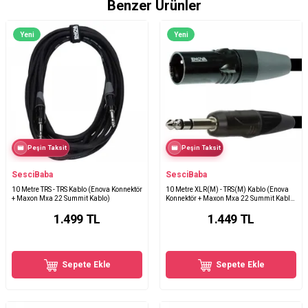
Benzer Ürünler
Yeni
Yeni
Peşin Taksit
Peşin Taksit
SesciBaba
SesciBaba
10 Metre TRS - TRS Kablo (Enova Konnektör
10 Metre XLR(M) - TRS(M) Kablo (Enova
+ Maxon Mxa 22 Summit Kablo)
Konnektör + Maxon Mxa 22 Summit Kablo)
- Kopya
1.499
TL
1.449
TL
Sepete Ekle
Sepete Ekle