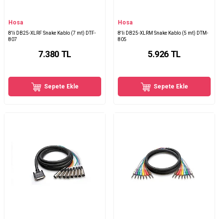
Hosa
Hosa
8'li DB25-XLRF Snake Kablo (7 mt) DTF-
8'li DB25-XLRM Snake Kablo (5 mt) DTM-
807
805
7.380
TL
5.926
TL
Sepete Ekle
Sepete Ekle