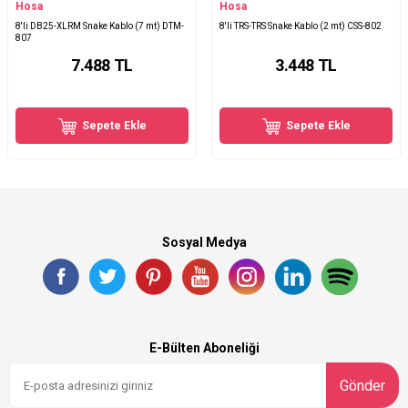
Hosa
Hosa
8'li DB25-XLRM Snake Kablo (7 mt) DTM-
8'li TRS-TRS Snake Kablo (2 mt) CSS-802
807
7.488
TL
3.448
TL
Sepete Ekle
Sepete Ekle
Sosyal Medya
E-Bülten Aboneliği
Gönder