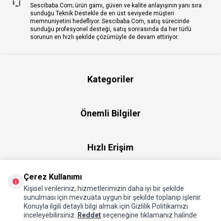
Sescibaba.Com; ürün gamı, güven ve kalite anlayışının yanı sıra
sunduğu Teknik Destekle de en üst seviyede müşteri
memnuniyetini hedefliyor. Sescibaba.Com, satış sürecinde
sunduğu profesyonel desteği, satış sonrasında da her türlü
sorunun en hızlı şekilde çözümüyle de devam ettiriyor.
Kategoriler
Önemli Bilgiler
Hızlı Erişim
Çerez Kullanımı
Üye
Kişisel verileriniz, hizmetlerimizin daha iyi bir şekilde
sunulması için mevzuata uygun bir şekilde toplanıp işlenir.
Konuyla ilgili detaylı bilgi almak için Gizlilik Politikamızı
Hakkımızda
inceleyebilirsiniz.
Reddet
seçeneğine tıklamanız halinde