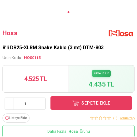
Hosa
8'li DB25-XLRM Snake Kablo (3 mt) DTM-803
Ürün Kodu :
HOS0115
HAVALE İLE
4.525 TL
4.435 TL
SEPETE EKLE
Listeye Ekle
(0)
Yorum Yap
Daha Fazla
Hosa
Ürünü