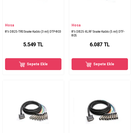
Hosa
Hosa
8'li DB25-TRS Snake Kablo (3 mt) DTP-803
8'li DB25-XLRF Snake Kablo (5 mt) DTF-
805
5.549
TL
6.087
TL
Sepete Ekle
Sepete Ekle