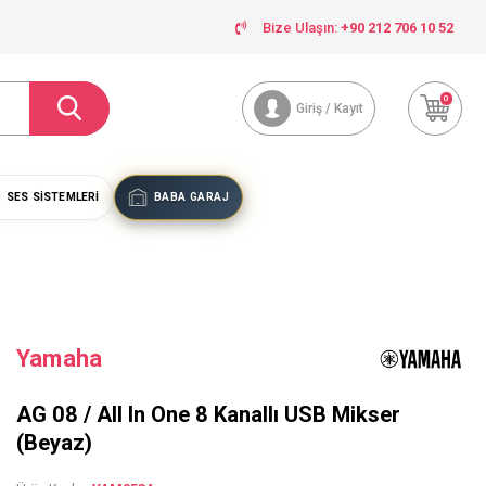
Bize Ulaşın:
+90 212 706 10 52
0
Giriş / Kayıt
SES SISTEMLERI
BABA GARAJ
Yamaha
AG 08 / All In One 8 Kanallı USB Mikser
(Beyaz)