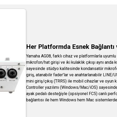
Her Platformda Esnek Bağlantı 
Yamaha AG08, farklı cihaz ve platformlarla uyumlu 
mikrofon/hat girişi ve iki kulaklık çıkışı aynı and
sayesinde stüdyo kalitesinde kondansatör mikrofonl
giriş, atanabilir fader’lar ve anahtarlanabilir LINE/
mini giriş/çıkış (TRRS) ile mobil cihazlar ve oyun 
Controller yazılımı (Windows/Mac/iOS) sayesinde t
ayak pedalı desteğiyle (opsiyonel FC5) canlı perf
bağlantısı ile hem Windows hem Mac sistemlerde s