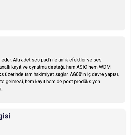
eder. Altı adet ses pad’i ile anlık efektler ve ses
çok kanallı kayıt ve oynatma desteği, hem ASIO hem WDM
iks üzerinde tam hakimiyet sağlar. AG08’in iç devre yapısı,
ikte gelmesi, hem kayıt hem de post prodüksiyon
z.
gisi