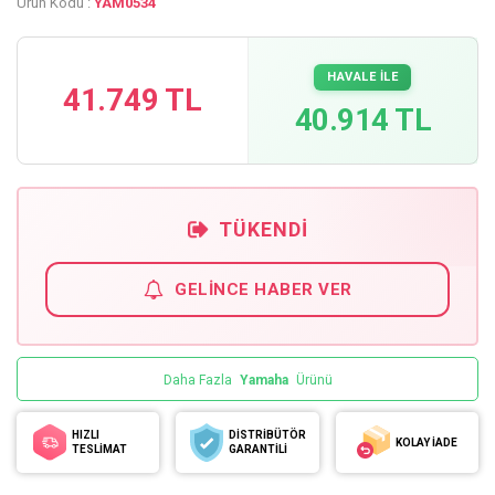
Ürün Kodu :
YAM0534
HAVALE İLE
41.749 TL
40.914 TL
TÜKENDI
GELINCE HABER VER
Daha Fazla
Yamaha
Ürünü
HIZLI
DİSTRİBÜTÖR
KOLAY İADE
TESLİMAT
GARANTİLİ