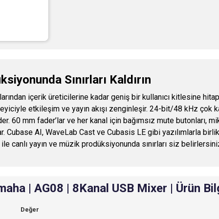
siyonunda Sınırları Kaldırın
ndan içerik üreticilerine kadar geniş bir kullanıcı kitlesine hitap 
 izleyiciyle etkileşim ve yayın akışı zenginleşir. 24-bit/48 kHz 
eder. 60 mm fader’lar ve her kanal için bağımsız mute butonları, m
ar. Cubase AI, WaveLab Cast ve Cubasis LE gibi yazılımlarla birl
le canlı yayın ve müzik prodüksiyonunda sınırları siz belirlersini
aha | AG08 | 8Kanal USB Mixer | Ürün Bil
Değer