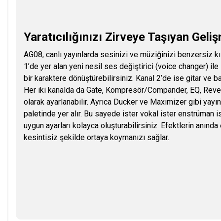
Yaratıcılığınızı Zirveye Taşıyan Geli
AG08, canlı yayınlarda sesinizi ve müziğinizi benzersiz kı
1’de yer alan yeni nesil ses değiştirici (voice changer) il
bir karaktere dönüştürebilirsiniz. Kanal 2’de ise gitar ve ba
Her iki kanalda da Gate, Kompresör/Compander, EQ, Rever
olarak ayarlanabilir. Ayrıca Ducker ve Maximizer gibi yayı
paletinde yer alır. Bu sayede ister vokal ister enstrüman i
uygun ayarları kolayca oluşturabilirsiniz. Efektlerin anında e
kesintisiz şekilde ortaya koymanızı sağlar.