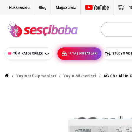
Hakkımızda
Blog
Mağazamız
1
TÜM KATEGORILER
7.YAŞ FIRSATLARI
STÜDYO VE 
Yayıncı Ekipmanları
Yayın Mikserleri
AG 08 / All In