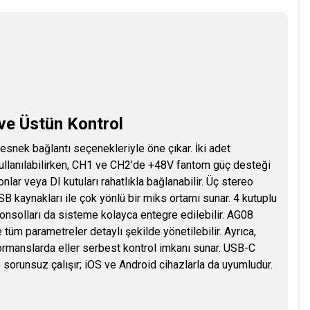
ve Üstün Kontrol
esnek bağlantı seçenekleriyle öne çıkar. İki adet
a kullanılabilirken, CH1 ve CH2’de +48V fantom güç desteği
ar veya DI kutuları rahatlıkla bağlanabilir. Üç stereo
USB kaynakları ile çok yönlü bir miks ortamı sunar. 4 kutuplu
konsolları da sisteme kolayca entegre edilebilir. AG08
üm parametreler detaylı şekilde yönetilebilir. Ayrıca,
ormanslarda eller serbest kontrol imkanı sunar. USB-C
orunsuz çalışır; iOS ve Android cihazlarla da uyumludur.