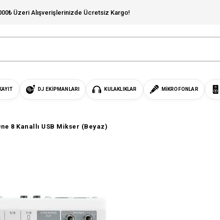
000₺ Üzeri Alışverişlerinizde Ücretsiz Kargo!
KAYIT
DJ EKIPMANLARI
KULAKLIKLAR
MIKROFONLAR
 One 8 Kanallı USB Mikser (Beyaz)