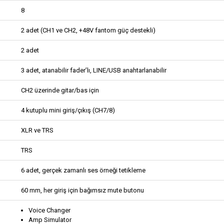
8
2 adet (CH1 ve CH2, +48V fantom güç destekli)
2 adet
3 adet, atanabilir fader’lı, LINE/USB anahtarlanabilir
CH2 üzerinde gitar/bas için
4 kutuplu mini giriş/çıkış (CH7/8)
XLR ve TRS
TRS
6 adet, gerçek zamanlı ses örneği tetikleme
60 mm, her giriş için bağımsız mute butonu
Voice Changer
Amp Simulator