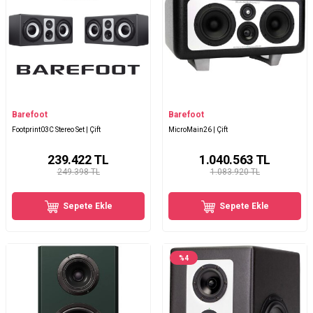
Barefoot
Barefoot
Footprint03C Stereo Set | Çift
MicroMain26 | Çift
239.422
TL
1.040.563
TL
249.398 TL
1.083.920 TL
Sepete Ekle
Sepete Ekle
%
4