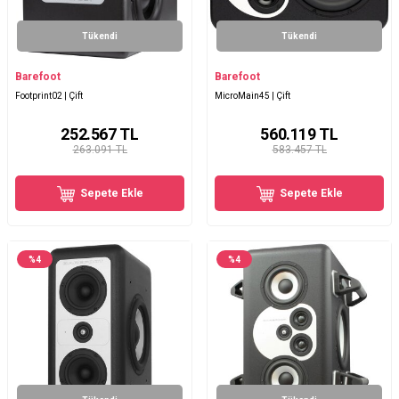
Tükendi
Tükendi
Barefoot
Barefoot
Footprint02 | Çift
MicroMain45 | Çift
252.567
TL
560.119
TL
263.091 TL
583.457 TL
Sepete Ekle
Sepete Ekle
%
4
%
4