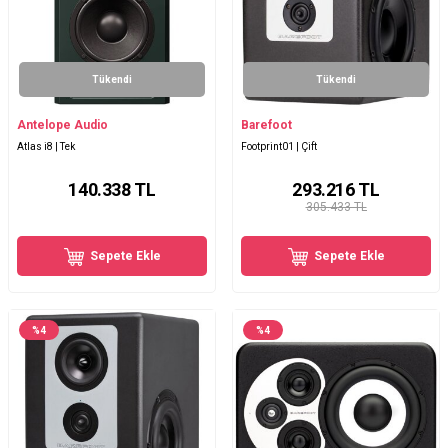
Tükendi
Tükendi
Antelope Audio
Barefoot
Atlas i8 | Tek
Footprint01 | Çift
140.338
TL
293.216
TL
305.433 TL
Sepete Ekle
Sepete Ekle
%
4
%
4