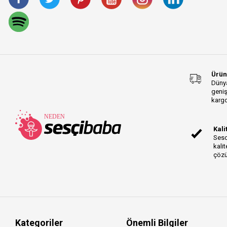
CLASSIC Series
ST Speaker Series
Prolink Acoustic
Instrument Series
GO:KEYS Series
GMP Series
Ürün
CA-X Series
Dünya
geniş
AIRCOM Series
kargo
Knob Cap Series
CPP Series
Kali
Akai MPK Mini Series
Sesc
kalit
AudioBox Series
çözü
Amber Series
K5 Series
CR4 Series
Rok-It Series
CW Series
Kategoriler
Önemli Bilgiler
Mobile Wallet Slim Series