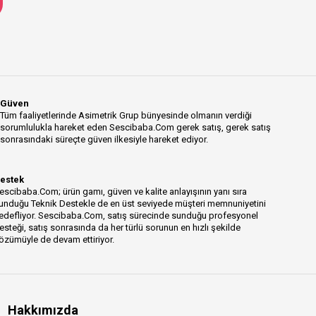
Güven
Tüm faaliyetlerinde Asimetrik Grup bünyesinde olmanın verdiği
sorumlulukla hareket eden Sescibaba.Com gerek satış, gerek satış
sonrasındaki süreçte güven ilkesiyle hareket ediyor.
estek
escibaba.Com; ürün gamı, güven ve kalite anlayışının yanı sıra
unduğu Teknik Destekle de en üst seviyede müşteri memnuniyetini
edefliyor. Sescibaba.Com, satış sürecinde sunduğu profesyonel
esteği, satış sonrasında da her türlü sorunun en hızlı şekilde
özümüyle de devam ettiriyor.
Hakkımızda