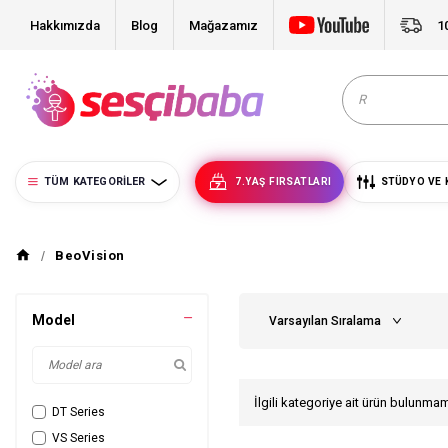
Hakkımızda
Blog
Mağazamız
1
TÜM KATEGORILER
7.YAŞ FIRSATLARI
STÜDYO VE 
BeoVision
Model
İlgili kategoriye ait ürün bulunma
DT Series
VS Series