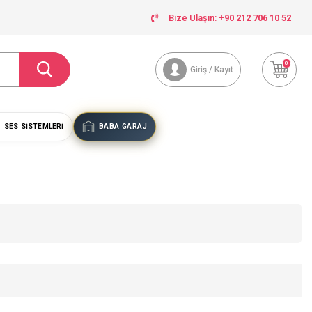
Bize Ulaşın:
+90 212 706 10 52
0
Giriş / Kayıt
SES SISTEMLERI
BABA GARAJ