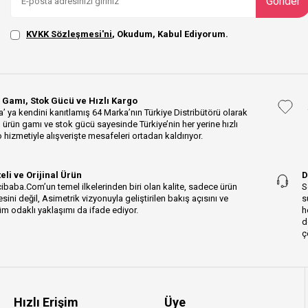
Gönder
KVKK Sözleşmesi'ni
, Okudum, Kabul Ediyorum.
 Gamı, Stok Gücü ve Hızlı Kargo
’ ya kendini kanıtlamış 64 Marka’nın Türkiye Distribütörü olarak
 ürün gamı ve stok gücü sayesinde Türkiye’nin her yerine hızlı
 hizmetiyle alışverişte mesafeleri ortadan kaldırıyor.
teli ve Orijinal Ürün
D
ibaba.Com’un temel ilkelerinden biri olan kalite, sadece ürün
S
esini değil, Asimetrik vizyonuyla geliştirilen bakış açısını ve
s
m odaklı yaklaşımı da ifade ediyor.
h
d
ç
Hızlı Erişim
Üye