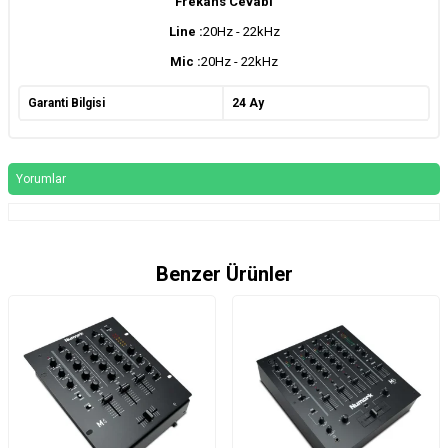
Frekans Cevabı
Line :
20Hz - 22kHz
Mic :
20Hz - 22kHz
Garanti Bilgisi
24 Ay
Yorumlar
Benzer Ürünler