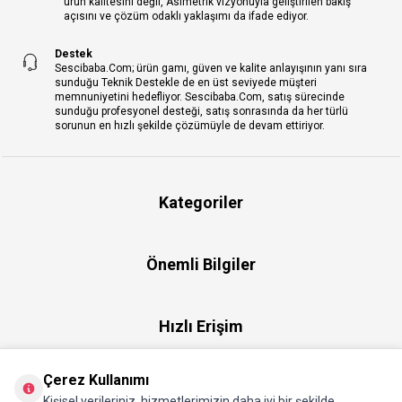
ürün kalitesini değil, Asimetrik vizyonuyla geliştirilen bakış
açısını ve çözüm odaklı yaklaşımı da ifade ediyor.
Destek
Sescibaba.Com; ürün gamı, güven ve kalite anlayışının yanı sıra
sunduğu Teknik Destekle de en üst seviyede müşteri
memnuniyetini hedefliyor. Sescibaba.Com, satış sürecinde
sunduğu profesyonel desteği, satış sonrasında da her türlü
sorunun en hızlı şekilde çözümüyle de devam ettiriyor.
Kategoriler
Önemli Bilgiler
Hızlı Erişim
Çerez Kullanımı
Üye
Kişisel verileriniz, hizmetlerimizin daha iyi bir şekilde