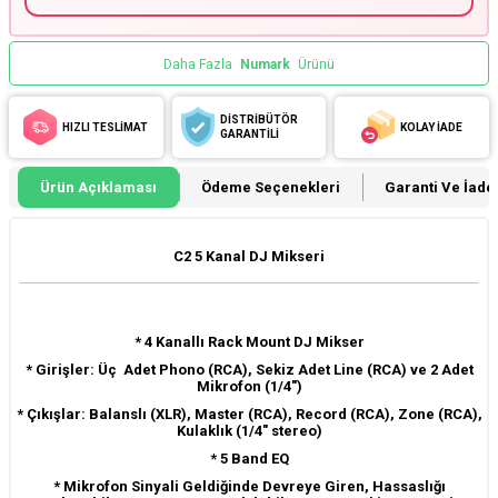
Daha Fazla
Numark
Ürünü
DİSTRİBÜTÖR
HIZLI TESLİMAT
KOLAY İADE
GARANTİLİ
Ürün Açıklaması
Ödeme Seçenekleri
Garanti Ve İade 
C2 5 Kanal DJ Mikseri
* 4 Kanallı Rack Mount DJ Mikser
* Girişler: Üç Adet Phono (RCA), Sekiz Adet Line (RCA) ve 2 Adet
Mikrofon (1/4")
* Çıkışlar: Balanslı (XLR), Master (RCA), Record (RCA), Zone (RCA),
Kulaklık (1/4" stereo)
* 5 Band EQ
* Mikrofon Sinyali Geldiğinde Devreye Giren, Hassaslığı