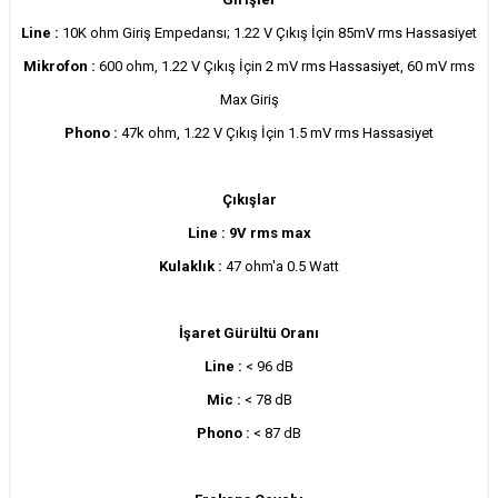
Line :
10K ohm Giriş Empedansı; 1.22 V Çıkış İçin 85mV rms Hassasiyet
Mikrofon :
600 ohm, 1.22 V Çıkış İçin 2 mV rms Hassasiyet, 60 mV rms
Max Giriş
Phono :
47k ohm, 1.22 V Çıkış İçin 1.5 mV rms Hassasiyet
Çıkışlar
Line :
9V rms max
Kulaklık :
47 ohm'a 0.5 Watt
İşaret Gürültü Oranı
Line :
< 96 dB
Mic :
< 78 dB
Phono :
< 87 dB