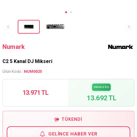
Numark
C2 5 Kanal DJ Mikseri
Ürün Kodu :
NUM0025
HAVALE İLE
13.971 TL
13.692 TL
TÜKENDI
GELINCE HABER VER