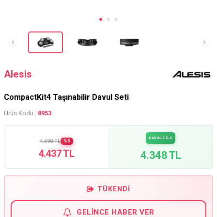
Alesis
CompactKit4 Taşınabilir Davul Seti
Ürün Kodu :
8953
HAVALE İLE
4.690 TL
%5
4.437 TL
4.348 TL
TÜKENDI
GELINCE HABER VER