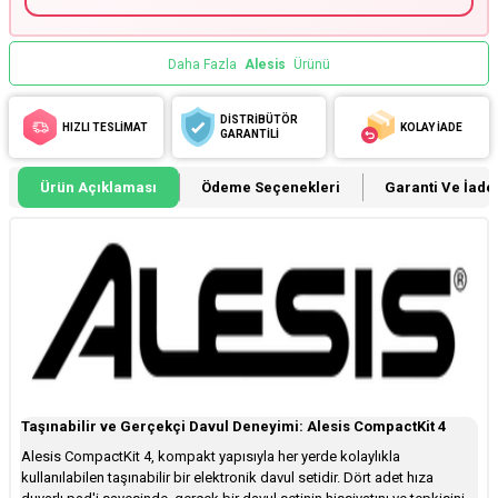
Daha Fazla
Alesis
Ürünü
DİSTRİBÜTÖR
HIZLI TESLİMAT
KOLAY İADE
GARANTİLİ
Ürün Açıklaması
Ödeme Seçenekleri
Garanti Ve İade 
Taşınabilir ve Gerçekçi Davul Deneyimi: Alesis CompactKit 4
Alesis CompactKit 4, kompakt yapısıyla her yerde kolaylıkla
kullanılabilen taşınabilir bir elektronik davul setidir. Dört adet hıza