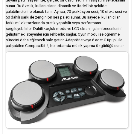
duyarlı pad'i sayesinde, gerçek bir davul setinin hissiyatını ve tepkisini
sunar. Bu özellik, kullanıcıların dinamik ve ifadeli bir şekilde
çalabilmelerine olanak tanır. Ayrıca, 70 perküsyon sesi, 10 efekt sesi ve
50 dahili şarkı ile zengin bir ses paleti sunar. Bu sayede, kullanıcılar
farklı müzik tarzlarında pratik yapabilir veya performans
sergileyebilirler. Dahili koçluk modu ve LCD ekranı, çalım becerilerini
geliştirmek isteyenler için rehberlik sağlar. Oyun modu ise öğrenme
sürecini daha eğlenceli hale getirir. Adaptörle veya 6 adet C tipi pil ile
çalışabilen CompactKit 4, her ortamda müzik yapma özgürlüğü sunar. ​