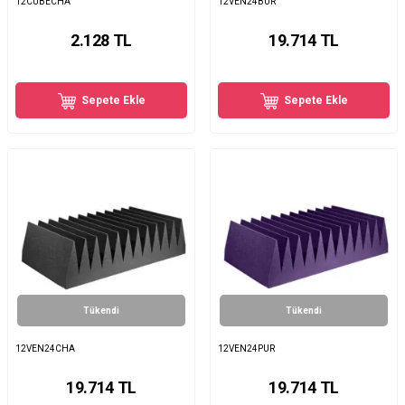
12CUBECHA
12VEN24BUR
2.128
TL
19.714
TL
Sepete Ekle
Sepete Ekle
Tükendi
Tükendi
12VEN24CHA
12VEN24PUR
19.714
TL
19.714
TL