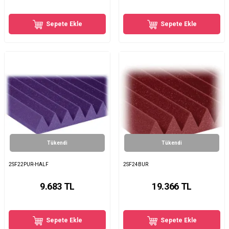
Sepete Ekle
Sepete Ekle
Tükendi
Tükendi
2SF22PUR-HALF
2SF24BUR
9.683
TL
19.366
TL
Sepete Ekle
Sepete Ekle