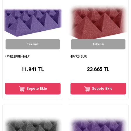
Tükendi
Tükendi
4PYR22PUR-HALF
4PYR24BUR
11.941
TL
23.665
TL
Sepete Ekle
Sepete Ekle