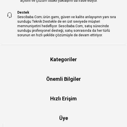
açısını ve çözüm odaklı yaklaşımı da ifade ediyor.
Destek
Sescibaba.Com; ürün gamı, güven ve kalite anlayışının yanı sıra
sunduğu Teknik Destekle de en üst seviyede müşteri
memnuniyetini hedefliyor. Sescibaba.Com, satış sürecinde
sunduğu profesyonel desteği, satış sonrasında da her türlü
sorunun en hızlı şekilde çözümüyle de devam ettiriyor.
Kategoriler
Önemli Bilgiler
Hızlı Erişim
Üye