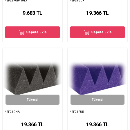
4SF22PUR-HALF
4SF24BUR
9.683
TL
19.366
TL
Sepete Ekle
Sepete Ekle
Tükendi
Tükendi
4SF24CHA
4SF24PUR
19.366
TL
19.366
TL