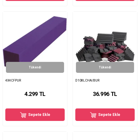
Tükendi
Tükendi
4X4CFPUR
D108LCHA/BUR
4.299
TL
36.996
TL
Sepete Ekle
Sepete Ekle