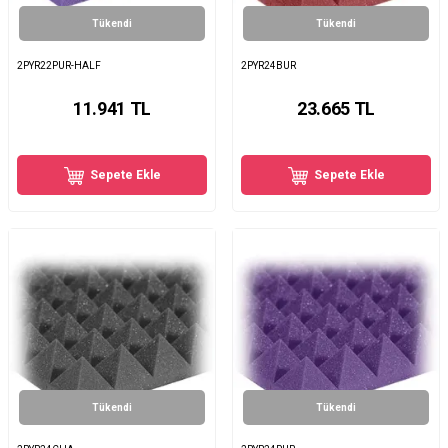
Tükendi
Tükendi
2PYR22PUR-HALF
2PYR24BUR
11.941
TL
23.665
TL
Sepete Ekle
Sepete Ekle
Tükendi
Tükendi