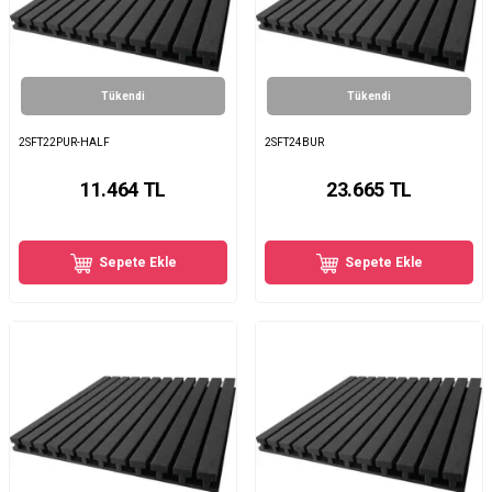
Tükendi
Tükendi
2SFT22PUR-HALF
2SFT24BUR
11.464
TL
23.665
TL
Sepete Ekle
Sepete Ekle