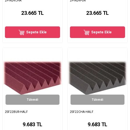
2PYR24CHA
2PYR24PUR
23.665
TL
23.665
TL
Sepete Ekle
Sepete Ekle
Tükendi
Tükendi
2SF22BUR-HALF
2SF22CHA-HALF
9.683
TL
9.683
TL