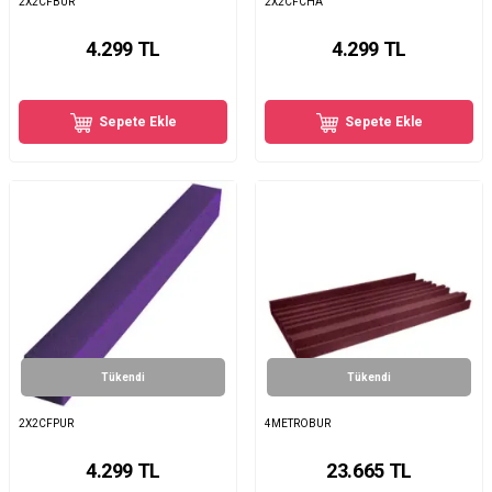
2X2CFBUR
2X2CFCHA
4.299
TL
4.299
TL
Sepete Ekle
Sepete Ekle
Tükendi
Tükendi
2X2CFPUR
4METROBUR
4.299
TL
23.665
TL