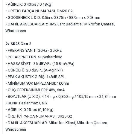
•
AĞIRLIK: 0,40lbs / 0,18kg
•
ÜRETICI PARÇA NUMARASI. DM20 G2
•
GOOSENECK L & D: 3.5in x 0.375in / 88.9mm x 9.53mm
•
DAHİL AKSESUARLAR: RM2 Jant Bağlantısı, Mikrofon Çantası,
Windscreen
2x SR25 Gen 2
•
FREKANS YANITI: 20Hz - 25KHz
•
POLAR PATTERN. Süperkardioid
•
HASSASİYET:
-36 dBV/Pa (15,8 mV/Pa)
•
GÜRÜLTÜ: 20 dBSPL (A-Ağırlıklı)
•
PEAK
AKUSTİK GİRİŞ. 148dB SPL
•
MİNİMUM YÜK EMPEDANSI: 1kOhm
•
GÜÇ GEREKSİNİMLERİ: 48V, 6mA
•
BOYUTLAR (U X D). 4,14 inç x 0,860 inç / 105,15 mm x 21,84 mm
•
RENK: Paslanmaz Çelik
•
AĞIRLIK: 0,25 lbs (0,10 Kg)
•
ÜRETİCİ PARÇA NUMARASI: SR25 G2
•
DAHİL AKSESUARLAR: Mikrofon Klipsi, Mikrofon Çantası,
Windscreen