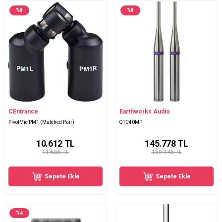
%
8
%
8
CEntrance
Earthworks Audio
PivotMic PM1 (Matched Pair)
QTC40MP
10.612
TL
145.778
TL
11.585 TL
159.146 TL
Sepete Ekle
Sepete Ekle
%
4