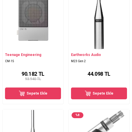
Teenage Engineering
Earthworks Audio
CM-15
M23 Gen 2
90.182
TL
44.098
TL
93.940 TL
Sepete Ekle
Sepete Ekle
%
8