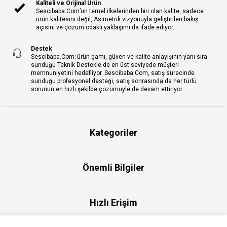
Kaliteli ve Orijinal Ürün
Sescibaba.Com’un temel ilkelerinden biri olan kalite, sadece
ürün kalitesini değil, Asimetrik vizyonuyla geliştirilen bakış
açısını ve çözüm odaklı yaklaşımı da ifade ediyor.
Destek
Sescibaba.Com; ürün gamı, güven ve kalite anlayışının yanı sıra
sunduğu Teknik Destekle de en üst seviyede müşteri
memnuniyetini hedefliyor. Sescibaba.Com, satış sürecinde
sunduğu profesyonel desteği, satış sonrasında da her türlü
sorunun en hızlı şekilde çözümüyle de devam ettiriyor.
Kategoriler
Önemli Bilgiler
Hızlı Erişim