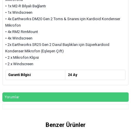
• 1x M2-R Bilyalı Bağlantı
• 1x Windscreen
•
4x Earthworks DM20 Gen 2 Toms & Snares için Kardioid Kondenser
Mikrofon
• 4x RM2 RimMount
•
4x Windscreen
•
2x Earthworks SR25 Gen 2 Davul Başlıkları için Süperkardioid
Kondenser Mikrofon (Eşleşen Çift)
• 2 x Mikrofon Klipsi
• 2 x Windscreen
Garanti Bilgisi
24 Ay
Yorumlar
Benzer Ürünler