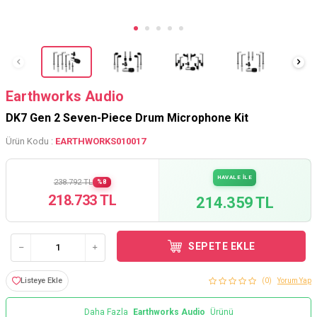
Earthworks Audio
DK7 Gen 2 Seven-Piece Drum Microphone Kit
Ürün Kodu :
EARTHWORKS010017
HAVALE İLE
238.792 TL
%8
218.733 TL
214.359 TL
SEPETE EKLE
Listeye Ekle
(0)
Yorum Yap
Daha Fazla
Earthworks Audio
Ürünü