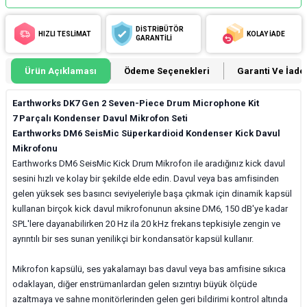
DİSTRİBÜTÖR
HIZLI TESLİMAT
KOLAY İADE
GARANTİLİ
Ürün Açıklaması
Ödeme Seçenekleri
Garanti Ve İade 
Earthworks DK7 Gen 2 Seven-Piece Drum Microphone Kit
7 Parçalı Kondenser Davul Mikrofon Seti
Earthworks DM6 SeisMic Süperkardioid Kondenser Kick Davul
Mikrofonu
Earthworks DM6 SeisMic Kick Drum Mikrofon ile aradığınız kick davul
sesini hızlı ve kolay bir şekilde elde edin. Davul veya bas amfisinden
gelen yüksek ses basıncı seviyeleriyle başa çıkmak için dinamik kapsül
kullanan birçok kick davul mikrofonunun aksine DM6, 150 dB'ye kadar
SPL'lere dayanabilirken 20 Hz ila 20 kHz frekans tepkisiyle zengin ve
ayrıntılı bir ses sunan yenilikçi bir kondansatör kapsül kullanır.
Mikrofon kapsülü, ses yakalamayı bas davul veya bas amfisine sıkıca
odaklayan, diğer enstrümanlardan gelen sızıntıyı büyük ölçüde
azaltmaya ve sahne monitörlerinden gelen geri bildirimi kontrol altında