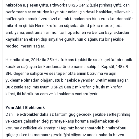
Mikrofon (Eşleşen Çift)Earthworks SR25 Gen 2 (Eşleştirilmiş Çift), canlı
performanslar ve stüdyo kayıt oturumları için davul başlıkları, ziller ve hi-
hat'leri yakalamak üzere özel olarak tasarlanmış bir stereo kondansatör
mikrofon çiftidir.Her mikrofonun süperkardioid pikap modeli, oda
ambiyansı, enstrümanlar, monitör hoparlörleri ve benzer kaynaklardan
kaynaklanan eksen dışı sinyal ve gürültünün olağanüstü bir şekilde
reddedilmesini sağlar.
Her mikrofon, 20 Hz ila 25 kHz frekans tepkisi ile sıcak, şeffaf bir sonik
karakter sağlayan bir kondansatör elemanına sahiptir. Kapsül, 148 dB
SPL değerine sahiptir ve ses tepe noktalarının bozulma ve aşırı
yüklenme olmadan olağanüstü bir şekilde yeniden üretilmesini sağlar.
Bu özenle seçilmiş uyumlu SR25 Gen 2 mikrofon çifti, iki mikrofon
klipsi, iki köpük ön cam ve iki saklama çantası içerir.
Yeni Aktif Elektronik
Dahili elektronikler daha az fantom güç çekecek şekilde sertleştirilmiş
ve kazara çalışırken değiştirmeye karşı koruma sağlamak için ek
koruma özellikleri eklenmiştir. Hepimiz kondansatörlü bir mikrofonu
güç açıkken takmamanız gerektiğini biliyoruz ancak sahada bazen