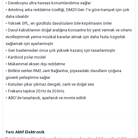
• Deveboynu ultra hassas konumlandırma sağlar
• Artırılmış arka reddetme özelliği, DM20 Gen 1'e göre trampet için çok
daha idealdir
• Yüksek SPL, en gürültülü davulcuların bile kırpılmasını önler
• Davul kabuklarının doğal aralığına konsantre bir yanıt vermek ve ortamı
evcilleştirmek yerine müzikal kararlar almak için daha fazla özgürlük
sağlamak için ayarlanmıştır
• Geri beslemeden önce çok yüksek kazanç için tasarlanmıştır
• Kardioid polar model
• Mükemmel eksen dışı reddetme
• Birlikte verilen RM2 Jant Bağlantısı, piyasadaki davulların çoğuna
güvenli yerleştirme sağlar
• Kutudan çıkar çıkmaz dengeli, canlı ve doğal ses
• Frekans tepkisi 20 Hz ila 20 kHz
• ABD'de tasarlandı, ayarlandı ve monte edildi
Yeni Aktif Elektronik