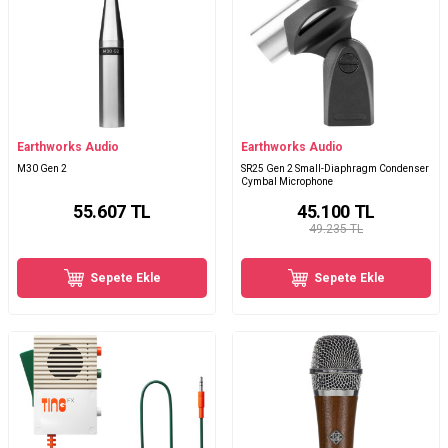
Earthworks Audio
Earthworks Audio
M30 Gen 2
SR25 Gen 2 Small-Diaphragm Condenser
Cymbal Microphone
55.607
TL
45.100
TL
49.235 TL
Sepete Ekle
Sepete Ekle