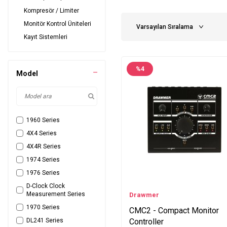
Kompresör / Limiter
Monitör Kontrol Üniteleri
Kayıt Sistemleri
%
4
Model
1960 Series
4X4 Series
4X4R Series
1974 Series
1976 Series
D-Clock Clock
Measurement Series
Drawmer
1970 Series
CMC2 - Compact Monitor
DL241 Series
Controller