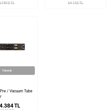
67.813 TL
64.142 TL
Tükendi
 Pre / Vacuum Tube
r
4.384
TL