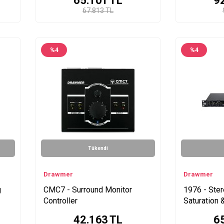
65.101
TL
9
67.813 TL
%
4
%
4
Tükendi
Drawmer
Drawmer
g
CMC7 - Surround Monitor
1976 - Ste
Controller
Saturation 
42.163
TL
6