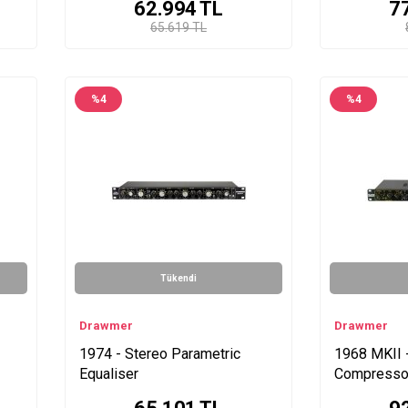
62.994
TL
7
65.619 TL
%
4
%
4
Tükendi
Drawmer
Drawmer
1974 - Stereo Parametric
1968 MKII 
Equaliser
Compresso