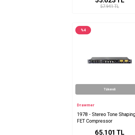
55.623
TL
57.941 TL
%
4
Tükendi
Drawmer
1978 - Stereo Tone Shapin
FET Compressor
65.101
TL