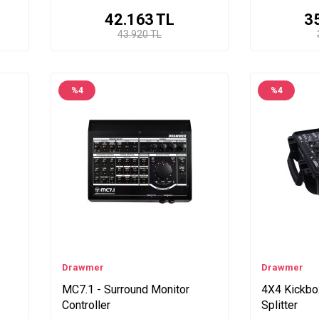
42.163
TL
3
43.920 TL
%
4
%
4
Drawmer
Drawmer
MC7.1 - Surround Monitor
4X4 Kickbox
Controller
Splitter