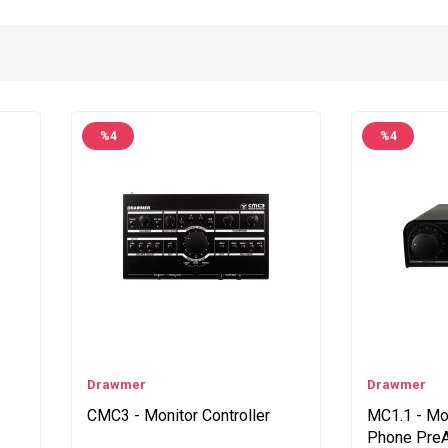
%
4
%
4
Drawmer
Drawmer
CMC3 - Monitor Controller
MC1.1 - Mon
Phone Pre