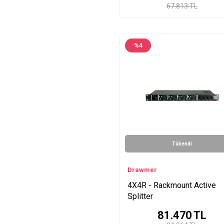
67.813 TL
%
4
Tükendi
Drawmer
4X4R - Rackmount Active
Splitter
81.470
TL