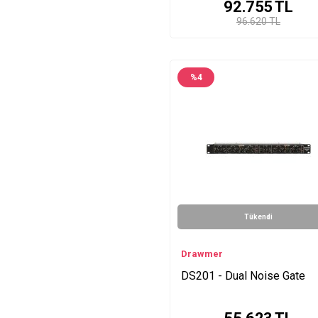
92.755
TL
96.620 TL
%
4
Tükendi
Drawmer
DS201 - Dual Noise Gate