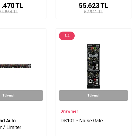
1.470
TL
55.623
TL
84.864 TL
57.941 TL
%
4
Tükendi
Tükendi
Drawmer
ad Auto
DS101 - Noise Gate
 / Limiter