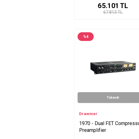
65.101
TL
67.813 TL
%
4
Tükendi
Drawmer
1970 - Dual FET Compress
Preamplifier