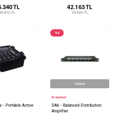
5.340
TL
42.163
TL
36.812 TL
43.920 TL
%
4
Tükendi
Drawmer
 - Portable Active
DA6 - Balanced Distribution
Amplifier