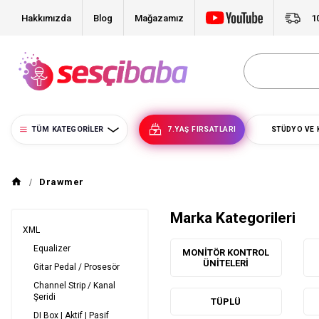
Hakkımızda
Blog
Mağazamız
1
TÜM KATEGORILER
7.YAŞ FIRSATLARI
STÜDYO VE 
Drawmer
Marka Kategorileri
XML
Equalizer
MONITÖR KONTROL
ÜNITELERI
Gitar Pedal / Prosesör
Channel Strip / Kanal
Şeridi
TÜPLÜ
DI Box | Aktif | Pasif