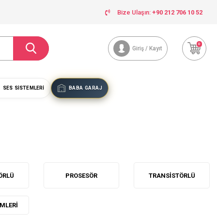
Bize Ulaşın:
+90 212 706 10 52
0
Giriş / Kayıt
SES SISTEMLERI
BABA GARAJ
ÖRLÜ
PROSESÖR
TRANSISTÖRLÜ
EMLERI