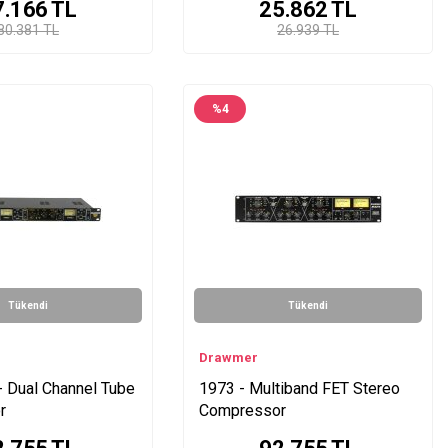
7.166
TL
25.862
TL
80.381 TL
26.939 TL
%
4
Tükendi
Tükendi
Drawmer
- Dual Channel Tube
1973 - Multiband FET Stereo
r
Compressor