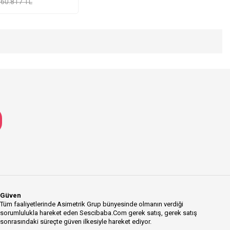
60.817 TL
Güven
Tüm faaliyetlerinde Asimetrik Grup bünyesinde olmanın verdiği
sorumlulukla hareket eden Sescibaba.Com gerek satış, gerek satış
sonrasındaki süreçte güven ilkesiyle hareket ediyor.