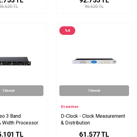
2.755
TL
92.755
TL
96.620 TL
96.620 TL
%
4
Tükendi
Tükendi
Drawmer
reo 3 Band
D-Clock - Clock Measurement
& Width Processor
& Distribution
5.101
TL
61.577
TL