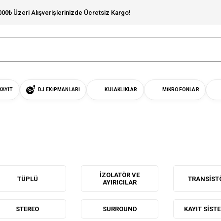
000₺ Üzeri Alışverişlerinizde Ücretsiz Kargo!
KAYIT
DJ EKIPMANLARI
KULAKLIKLAR
MIKROFONLAR
İZOLATÖR VE
TÜPLÜ
TRANSIST
AYIRICILAR
STEREO
SURROUND
KAYIT SIST