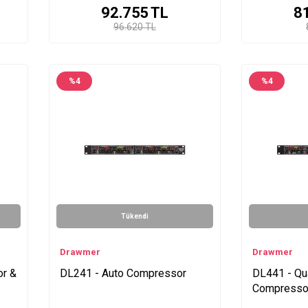
92.755
TL
8
96.620 TL
%
4
%
4
Tükendi
Drawmer
Drawmer
or &
DL241 - Auto Compressor
DL441 - Qu
Compressor