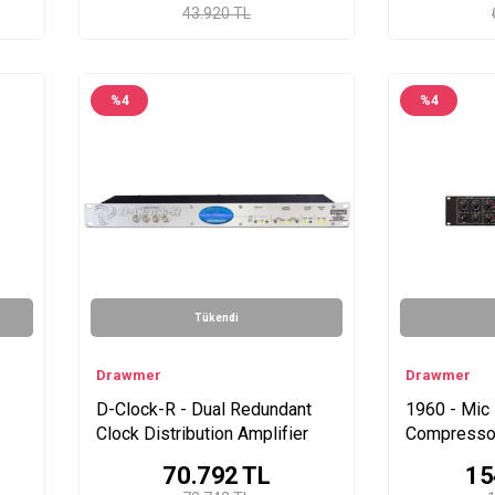
43.920 TL
%
4
%
4
Tükendi
Drawmer
Drawmer
D-Clock-R - Dual Redundant
1960 - Mic
Clock Distribution Amplifier
Compresso
70.792
TL
15