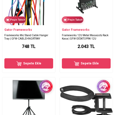
Peşin Taksit
Peşin Taksit
Gator Frameworks
Gator Frameworks
Frameworks Mic Stand Cable Hanger
Frameworks 12U Metal Masaüstü Rack
Tray | GFW-CABLEHNGRTRAY
Kasa | GFW-DESKTOPRK-12U
748
TL
2.043
TL
Sepete Ekle
Sepete Ekle