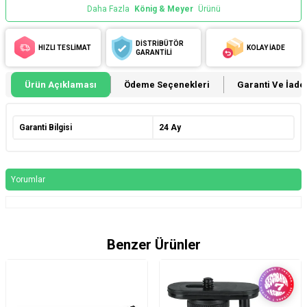
Daha Fazla
König & Meyer
Ürünü
DİSTRİBÜTÖR
HIZLI TESLİMAT
KOLAY İADE
GARANTİLİ
Ürün Açıklaması
Ödeme Seçenekleri
Garanti Ve İade 
Garanti Bilgisi
24 Ay
Yorumlar
Benzer Ürünler