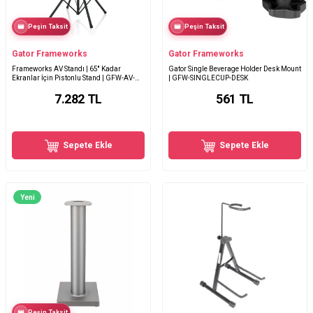
Peşin Taksit
Peşin Taksit
Gator Frameworks
Gator Frameworks
Frameworks AV Standı | 65'' Kadar
Gator Single Beverage Holder Desk Mount
Ekranlar İçin Pistonlu Stand | GFW-AV-
| GFW-SINGLECUP-DESK
LCD-25
7.282
TL
561
TL
Sepete Ekle
Sepete Ekle
Yeni
Peşin Taksit