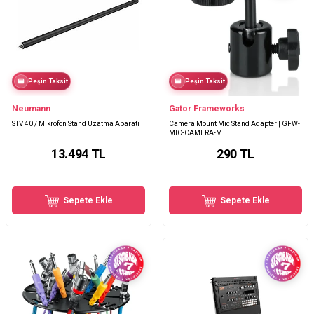
Peşin Taksit
Peşin Taksit
Neumann
Gator Frameworks
STV 40 / Mikrofon Stand Uzatma Aparatı
Camera Mount Mic Stand Adapter | GFW-
MIC-CAMERA-MT
13.494
TL
290
TL
Sepete Ekle
Sepete Ekle