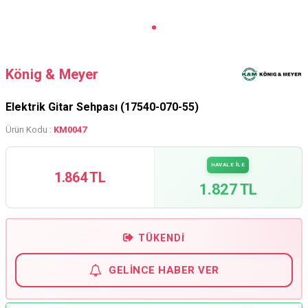
König & Meyer
Elektrik Gitar Sehpası (17540-070-55)
Ürün Kodu :
KM0047
HAVALE İLE
1.864 TL
1.827 TL
TÜKENDI
GELINCE HABER VER