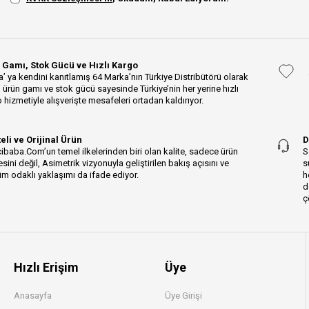
 Gamı, Stok Gücü ve Hızlı Kargo
’ ya kendini kanıtlamış 64 Marka’nın Türkiye Distribütörü olarak
 ürün gamı ve stok gücü sayesinde Türkiye’nin her yerine hızlı
 hizmetiyle alışverişte mesafeleri ortadan kaldırıyor.
teli ve Orijinal Ürün
D
ibaba.Com’un temel ilkelerinden biri olan kalite, sadece ürün
S
esini değil, Asimetrik vizyonuyla geliştirilen bakış açısını ve
s
m odaklı yaklaşımı da ifade ediyor.
h
d
ç
Hızlı Erişim
Üye
Anasayfa
Üye Girişi