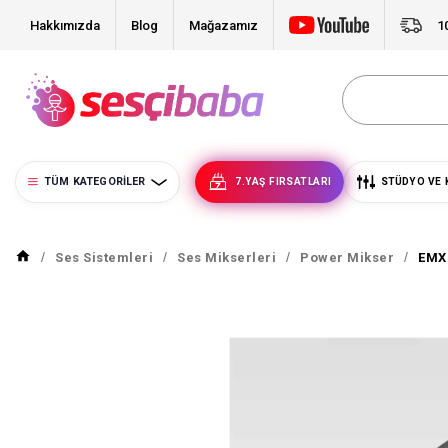
Hakkımızda
Blog
Mağazamız
1
TÜM KATEGORILER
7.YAŞ FIRSATLARI
STÜDYO VE 
Ses Sistemleri
Ses Mikserleri
Power Mikser
EMX