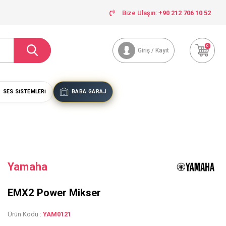
Bize Ulaşın:
+90 212 706 10 52
0
Giriş / Kayıt
SES SISTEMLERI
BABA GARAJ
Yamaha
EMX2 Power Mikser
Ürün Kodu :
YAM0121