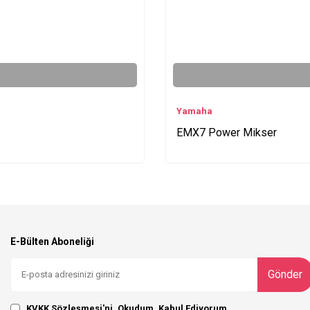
Yamaha
EMX7 Power Mikser
E-Bülten Aboneliği
Gönder
KVKK Sözleşmesi'ni
, Okudum, Kabul Ediyorum.