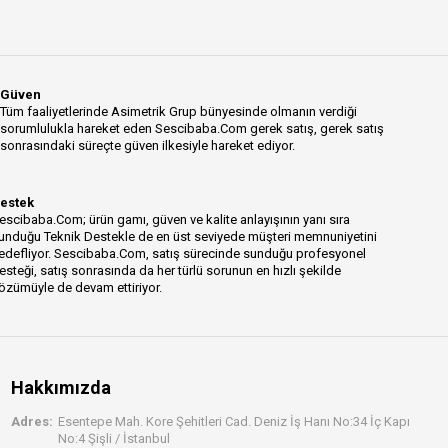
Güven
Tüm faaliyetlerinde Asimetrik Grup bünyesinde olmanın verdiği
sorumlulukla hareket eden Sescibaba.Com gerek satış, gerek satış
sonrasındaki süreçte güven ilkesiyle hareket ediyor.
estek
escibaba.Com; ürün gamı, güven ve kalite anlayışının yanı sıra
unduğu Teknik Destekle de en üst seviyede müşteri memnuniyetini
edefliyor. Sescibaba.Com, satış sürecinde sunduğu profesyonel
esteği, satış sonrasında da her türlü sorunun en hızlı şekilde
özümüyle de devam ettiriyor.
Hakkımızda
Adres:
Esentepe Mah. Kore Şehitleri Cad. Deniz İş Hanı No:34 İç Kapı
No:4 Şişli / İstanbul