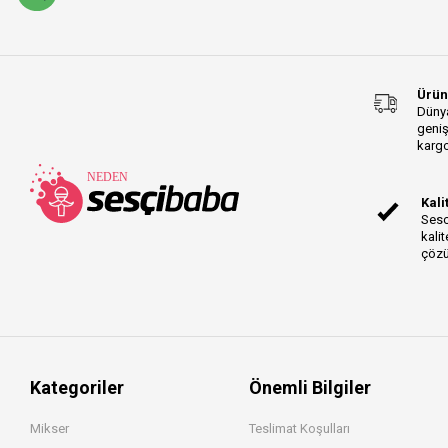
Ürün
Dünya
geniş
kargo
Kali
Sesc
kalit
çözü
Kategoriler
Önemli Bilgiler
Mikser
Teslimat Koşulları