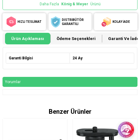
Daha Fazla
König & Meyer
Ürünü
DİSTRİBÜTÖR
HIZLI TESLİMAT
KOLAY İADE
GARANTİLİ
Ürün Açıklaması
Ödeme Seçenekleri
Garanti Ve İade 
Garanti Bilgisi
24 Ay
Yorumlar
Benzer Ürünler