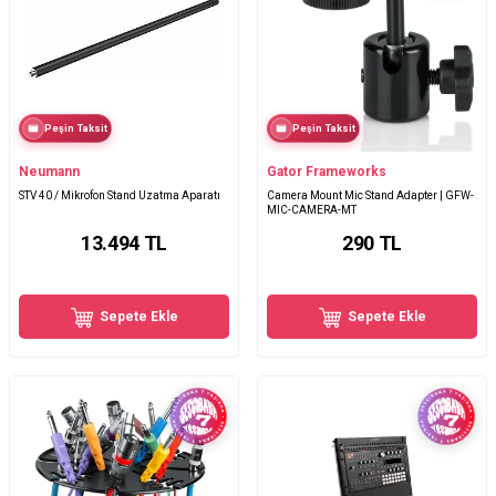
Peşin Taksit
Peşin Taksit
Neumann
Gator Frameworks
STV 40 / Mikrofon Stand Uzatma Aparatı
Camera Mount Mic Stand Adapter | GFW-
MIC-CAMERA-MT
13.494
TL
290
TL
Sepete Ekle
Sepete Ekle