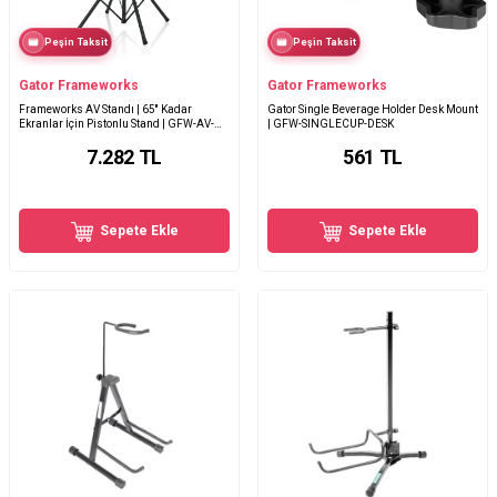
Peşin Taksit
Peşin Taksit
Gator Frameworks
Gator Frameworks
Frameworks AV Standı | 65'' Kadar
Gator Single Beverage Holder Desk Mount
Ekranlar İçin Pistonlu Stand | GFW-AV-
| GFW-SINGLECUP-DESK
LCD-25
7.282
TL
561
TL
Sepete Ekle
Sepete Ekle