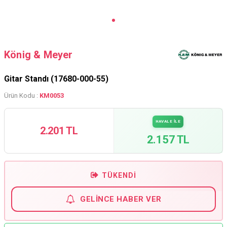
König & Meyer
Gitar Standı (17680-000-55)
Ürün Kodu :
KM0053
HAVALE İLE
2.201 TL
2.157 TL
TÜKENDI
GELINCE HABER VER