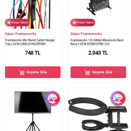
Peşin Taksit
Peşin Taksit
Gator Frameworks
Gator Frameworks
Frameworks Mic Stand Cable Hanger
Frameworks 12U Metal Masaüstü Rack
Tray | GFW-CABLEHNGRTRAY
Kasa | GFW-DESKTOPRK-12U
748
TL
2.043
TL
Sepete Ekle
Sepete Ekle