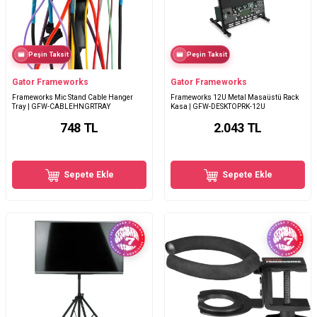
Peşin Taksit
Peşin Taksit
Gator Frameworks
Gator Frameworks
Frameworks Mic Stand Cable Hanger
Frameworks 12U Metal Masaüstü Rack
Tray | GFW-CABLEHNGRTRAY
Kasa | GFW-DESKTOPRK-12U
748
TL
2.043
TL
Sepete Ekle
Sepete Ekle