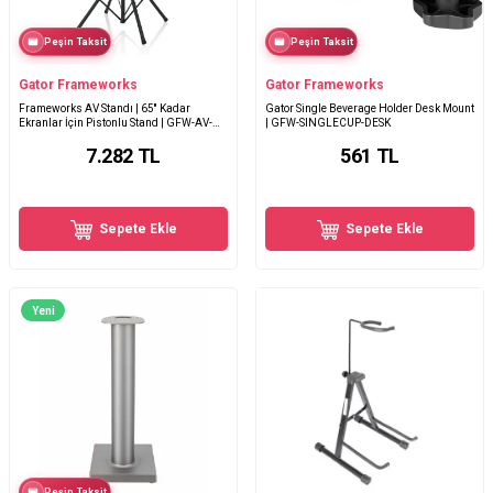
Peşin Taksit
Peşin Taksit
Gator Frameworks
Gator Frameworks
Frameworks AV Standı | 65'' Kadar
Gator Single Beverage Holder Desk Mount
Ekranlar İçin Pistonlu Stand | GFW-AV-
| GFW-SINGLECUP-DESK
LCD-25
7.282
TL
561
TL
Sepete Ekle
Sepete Ekle
Yeni
Peşin Taksit