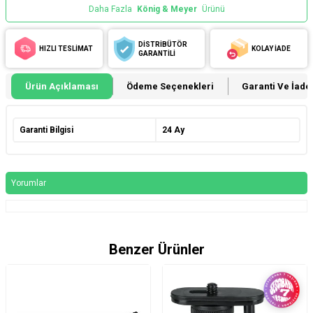
Daha Fazla
König & Meyer
Ürünü
DİSTRİBÜTÖR
HIZLI TESLİMAT
KOLAY İADE
GARANTİLİ
Ürün Açıklaması
Ödeme Seçenekleri
Garanti Ve İade 
Garanti Bilgisi
24 Ay
Yorumlar
Benzer Ürünler