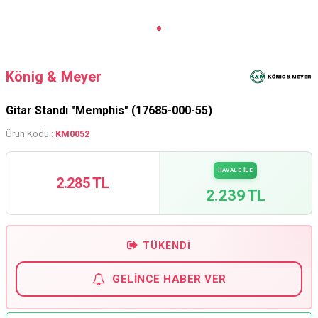
König & Meyer
Gitar Standı "Memphis" (17685-000-55)
Ürün Kodu :
KM0052
HAVALE İLE
2.285 TL
2.239 TL
TÜKENDI
GELINCE HABER VER