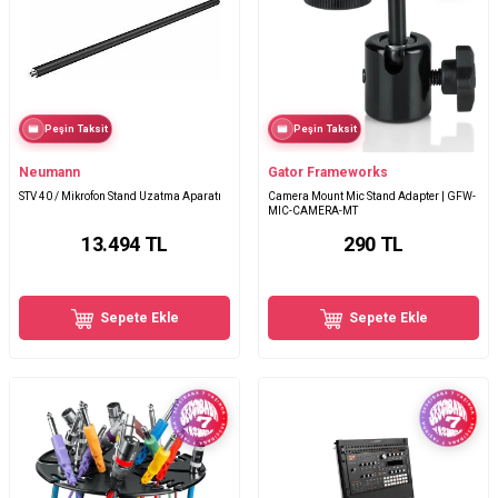
Peşin Taksit
Peşin Taksit
Neumann
Gator Frameworks
STV 40 / Mikrofon Stand Uzatma Aparatı
Camera Mount Mic Stand Adapter | GFW-
MIC-CAMERA-MT
13.494
TL
290
TL
Sepete Ekle
Sepete Ekle