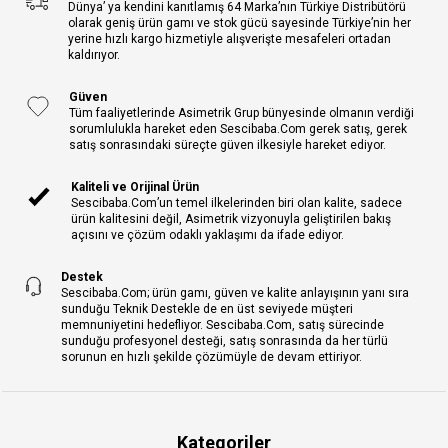
Dünya’ ya kendini kanıtlamış 64 Marka’nın Türkiye Distribütörü
olarak geniş ürün gamı ve stok gücü sayesinde Türkiye’nin her
yerine hızlı kargo hizmetiyle alışverişte mesafeleri ortadan
kaldırıyor.
Güven
Tüm faaliyetlerinde Asimetrik Grup bünyesinde olmanın verdiği
sorumlulukla hareket eden Sescibaba.Com gerek satış, gerek
satış sonrasındaki süreçte güven ilkesiyle hareket ediyor.
Kaliteli ve Orijinal Ürün
Sescibaba.Com’un temel ilkelerinden biri olan kalite, sadece
ürün kalitesini değil, Asimetrik vizyonuyla geliştirilen bakış
açısını ve çözüm odaklı yaklaşımı da ifade ediyor.
Destek
Sescibaba.Com; ürün gamı, güven ve kalite anlayışının yanı sıra
sunduğu Teknik Destekle de en üst seviyede müşteri
memnuniyetini hedefliyor. Sescibaba.Com, satış sürecinde
sunduğu profesyonel desteği, satış sonrasında da her türlü
sorunun en hızlı şekilde çözümüyle de devam ettiriyor.
Kategoriler