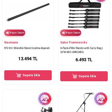
Peşin Taksit
Peşin Taksit
Neumann
Gator Frameworks
STV 40 / Mikrofon Stand Uzatma Aparatı
6-Pack of Mic Stands with Carry Bag |
GFW-MIC-6PACKBG
13.494
TL
6.493
TL
Sepete Ekle
Sepete Ekle