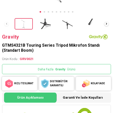
Gravity
GTMS4321B Touring Series Tripod Mikrofon Standı
(Standart Boom)
Ürün Kodu :
GRV0021
Daha Fazla
Gravity
Ürünü
DİSTRİBÜTÖR
HIZLI TESLİMAT
KOLAY İADE
GARANTİLİ
Ürün Açıklaması
Garanti Ve İade Koşulları