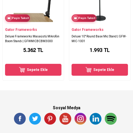
Peşin Taksit
Peşin Taksit
Gator Frameworks
Gator Frameworks
Deluxe Frameworks Masaüstü Mikrofon
Deluxe 10" Round Base Mic Stand | GFW-
Boom Standı | GFWMICBCBM3000
MIC-1001
5.362
TL
1.993
TL
Sepete Ekle
Sepete Ekle
Sosyal Medya