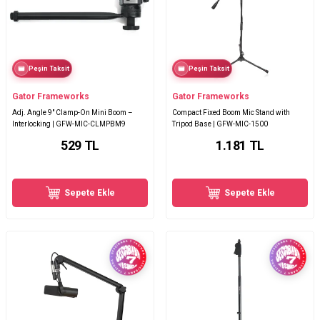
Peşin Taksit
Peşin Taksit
Gator Frameworks
Gator Frameworks
Adj. Angle 9" Clamp-On Mini Boom –
Compact Fixed Boom Mic Stand with
Interlocking | GFW-MIC-CLMPBM9
Tripod Base | GFW-MIC-1500
529
TL
1.181
TL
Sepete Ekle
Sepete Ekle