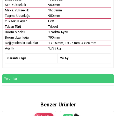
Min. Yükseklik
950 mm
Maks. Yükseklik
1630 mm
Taşıma Uzunluğu
950 mm
Yükseklik Ayarı
Evet
Taban Türü
Tripod
Boom Modeli
1 Nokta Ayarı
Boom Uzunluğu
790 mm
Değiştirilebilir Halkalar
1 x 15 mm, 1 x 25 mm, 4 x 20 mm
Ağırlık
1,738 kg
Garanti Bilgisi
24 Ay
Yorumlar
Benzer Ürünler