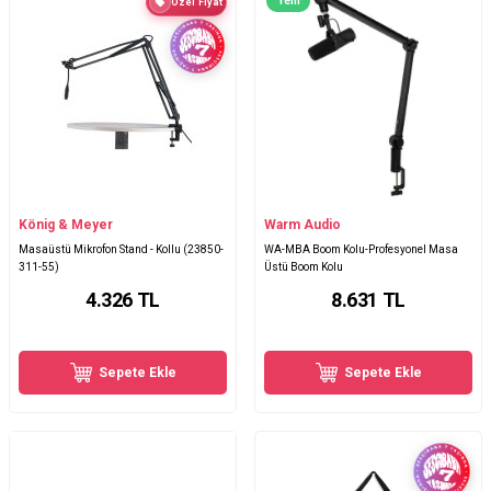
Yeni
Özel Fiyat
König & Meyer
Warm Audio
Masaüstü Mikrofon Stand - Kollu (23850-
WA-MBA Boom Kolu-Profesyonel Masa
311-55)
Üstü Boom Kolu
4.326
TL
8.631
TL
Sepete Ekle
Sepete Ekle