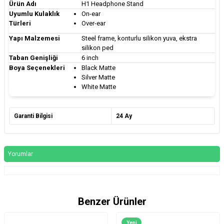
Ürün Adı
H1 Headphone Stand
Uyumlu Kulaklık
On-ear
Türleri
Over-ear
Yapı Malzemesi
Steel frame, konturlu silikon yuva, ekstra
silikon ped
Taban Genişliği
6 inch
Boya Seçenekleri
Black Matte
Silver Matte
White Matte
Garanti Bilgisi
24 Ay
Yorumlar
Benzer Ürünler
Yeni