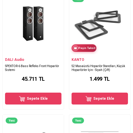
Peşin Taksit
DALI Audio
KANTO
SPEKTOR-6 Bass Refleks Front Hoparlör
S2 Masaüstü Hoparlör Standları, Küçük
Sistemi
Hoparlörler İçin - Siyah (Çift)
45.711
TL
1.499
TL
Sepete Ekle
Sepete Ekle
Yeni
Yeni