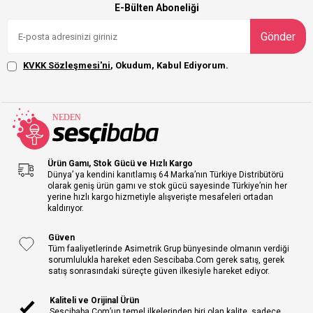
E-Bülten Aboneliği
Gönder
KVKK Sözleşmesi'ni
, Okudum, Kabul Ediyorum.
Ürün Gamı, Stok Gücü ve Hızlı Kargo
Dünya’ ya kendini kanıtlamış 64 Marka’nın Türkiye Distribütörü
olarak geniş ürün gamı ve stok gücü sayesinde Türkiye’nin her
yerine hızlı kargo hizmetiyle alışverişte mesafeleri ortadan
kaldırıyor.
Güven
Tüm faaliyetlerinde Asimetrik Grup bünyesinde olmanın verdiği
sorumlulukla hareket eden Sescibaba.Com gerek satış, gerek
satış sonrasındaki süreçte güven ilkesiyle hareket ediyor.
Kaliteli ve Orijinal Ürün
Sescibaba.Com’un temel ilkelerinden biri olan kalite, sadece