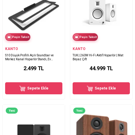
Peşin Taksit
Peşin Taksit
KANTO
KANTO
S10 Düşük Profilli Açılı Soundbar ve
TUK | 260W Hi-Fi Aktif Hoparlör | Mat
Merkez Kanal Hoparlör Standı, Ev
Beyaz Çift
Sineması İçin
2.499
TL
44.999
TL
Sepete Ekle
Sepete Ekle
Yeni
Yeni