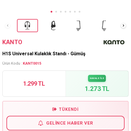
KANTO
H1S Universal Kulaklık Standı - Gümüş
Ürün Kodu :
KANT0015
HAVALE İLE
1.299 TL
1.273 TL
TÜKENDI
GELINCE HABER VER