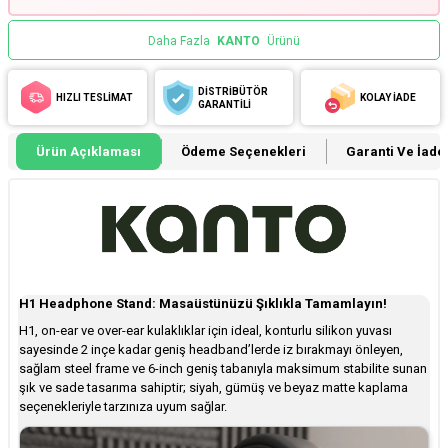
Daha Fazla
KANTO
Ürünü
DİSTRİBÜTÖR
HIZLI TESLİMAT
KOLAY İADE
GARANTİLİ
Ürün Açıklaması
Ödeme Seçenekleri
Garanti Ve İade 
H1 Headphone Stand: Masaüstünüzü Şıklıkla Tamamlayın!
H1, on-ear ve over-ear kulaklıklar için ideal, konturlu silikon yuvası
sayesinde 2 inçe kadar geniş headband’lerde iz bırakmayı önleyen,
sağlam steel frame ve 6-inch geniş tabanıyla maksimum stabilite sunan
şık ve sade tasarıma sahiptir; siyah, gümüş ve beyaz matte kaplama
seçenekleriyle tarzınıza uyum sağlar.