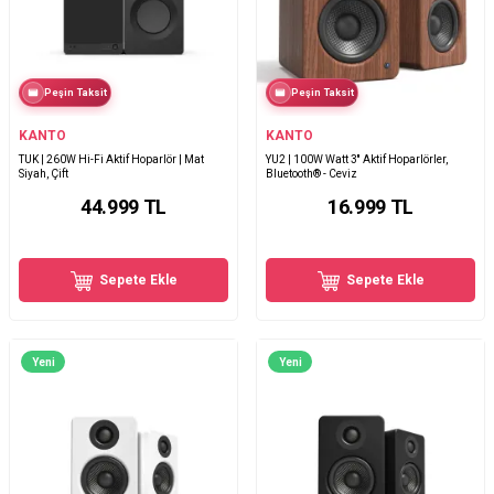
Peşin Taksit
Peşin Taksit
KANTO
KANTO
TUK | 260W Hi-Fi Aktif Hoparlör | Mat
YU2 | 100W Watt 3'' Aktif Hoparlörler,
Siyah, Çift
Bluetooth® - Ceviz
44.999
TL
16.999
TL
Sepete Ekle
Sepete Ekle
Yeni
Yeni