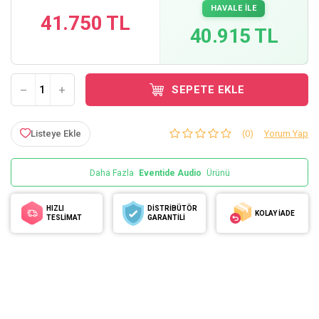
HAVALE İLE
41.750 TL
40.915 TL
SEPETE EKLE
Listeye Ekle
(0)
Yorum Yap
Daha Fazla
Eventide Audio
Ürünü
HIZLI
DİSTRİBÜTÖR
KOLAY İADE
TESLİMAT
GARANTİLİ