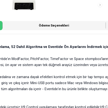
Ödeme Seçenekleri
amlama, 52 Dahil Algoritma ve Eventide Ön Ayarlarını İndirmek i
tide'ın ModFactor, PitchFactor, TimeFactor ve Space stompbox'larından 
resi, ön ayar ve sistem ayarı tek düğmeli arayüz üzerinden veya ücret
pedalına ve zamana dayalı efektleri kontrol etmek için bir tap tempo a
og giriş ve çıkış içerir. Mini-USB portu sadece Mac veya Windows bilgi
üm algoritmaları da içerir - Eventide'ın bu ürünle birlikte oluşturmayı 
zdeki ücretsiz H9 Control uygulaması tarafından kontrol edilebilir.H9 