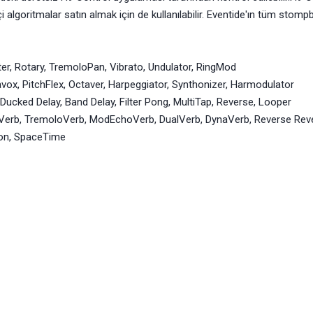
 algoritmalar satın almak için de kullanılabilir. Eventide'ın tüm stompbo
er, Rotary, TremoloPan, Vibrato, Undulator, RingMod
avox, PitchFlex, Octaver, Harpeggiator, Synthonizer, Harmodulator
, Ducked Delay, Band Delay, Filter Pong, MultiTap, Reverse, Looper
ledVerb, TremoloVerb, ModEchoVerb, DualVerb, DynaVerb, Reverse Rev
ion, SpaceTime