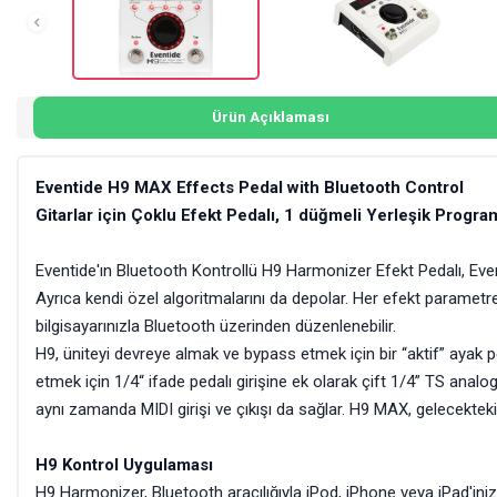
Ürün Açıklaması
Eventide H9 MAX Effects Pedal with Bluetooth Control
Gitarlar için Çoklu Efekt Pedalı, 1 düğmeli Yerleşik Progr
Eventide'ın Bluetooth Kontrollü H9 Harmonizer Efekt Pedalı, Even
Ayrıca kendi özel algoritmalarını da depolar. Her efekt paramet
bilgisayarınızla Bluetooth üzerinden düzenlenebilir.
H9, üniteyi devreye almak ve bypass etmek için bir “aktif” ayak 
etmek için 1/4“ ifade pedalı girişine ek olarak çift 1/4” TS anal
aynı zamanda MIDI girişi ve çıkışı da sağlar. H9 MAX, gelecekteki t
H9 Kontrol Uygulaması
H9 Harmonizer, Bluetooth aracılığıyla iPod, iPhone veya iPad'ini