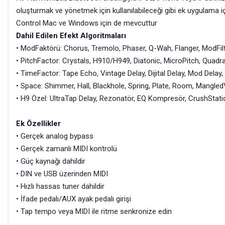
oluşturmak ve yönetmek için kullanılabileceği gibi ek uygulama içi
Control Mac ve Windows için de mevcuttur
Dahil Edilen Efekt Algoritmaları
• ModFaktörü: Chorus, Tremolo, Phaser, Q-Wah, Flanger, ModFilt
• PitchFactor: Crystals, H910/H949, Diatonic, MicroPitch, Quadr
• TimeFactor: Tape Echo, Vintage Delay, Dijital Delay, Mod Delay
• Space: Shimmer, Hall, Blackhole, Spring, Plate, Room, Mang
• H9 Özel: UltraTap Delay, Rezonatör, EQ Kompresör, CrushStat
Ek Özellikler
• Gerçek analog bypass
• Gerçek zamanlı MIDI kontrolü
• Güç kaynağı dahildir
• DIN ve USB üzerinden MIDI
• Hızlı hassas tuner dahildir
• İfade pedalı/AUX ayak pedalı girişi
• Tap tempo veya MIDI ile ritme senkronize edin