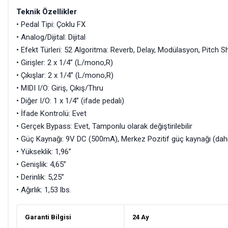
Teknik Özellikler
• Pedal Tipi:
Çoklu FX
• Analog/Dijital:
Dijital
• Efekt Türleri:
52 Algoritma: Reverb, Delay, Modülasyon, Pitch Sh
• Girişler: 2 x 1/4” (L/mono,R)
• Çıkışlar: 2 x 1/4” (L/mono,R)
• MIDI I/O:
Giriş, Çıkış/Thru
• Diğer I/O:
1 x 1/4” (ifade pedalı)
• İfade Kontrolü:
Evet
• Gerçek Bypass:
Evet, Tamponlu olarak değiştirilebilir
• Güç Kaynağı: 9V DC (500mA), Merkez Pozitif güç kaynağı (dahi
• Yükseklik: 1,96”
• Genişlik: 4,65”
• Derinlik: 5,25”
• Ağırlık: 1,53 lbs.
Garanti Bilgisi
24 Ay