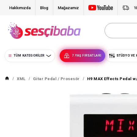
Hakkımızda
Blog
Mağazamız
1
TÜM KATEGORILER
7.YAŞ FIRSATLARI
STÜDYO VE 
XML
Gitar Pedal / Prosesör
H9 MAX Effects Pedal w