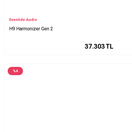
Eventide Audio
H9 Harmonizer Gen 2
37.303
TL
%
4