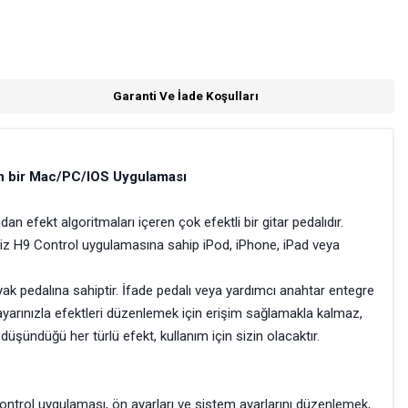
Garanti Ve İade Koşulları
çin bir Mac/PC/IOS Uygulaması
efekt algoritmaları içeren çok efektli bir gitar pedalıdır.
siz H9 Control uygulamasına sahip iPod, iPhone, iPad veya
yak pedalına sahiptir. İfade pedalı veya yardımcı anahtar entegre
sayarınızla efektleri düzenlemek için erişim sağlamakla kalmaz,
düşündüğü her türlü efekt, kullanım için sizin olacaktır.
Control uygulaması, ön ayarları ve sistem ayarlarını düzenlemek,