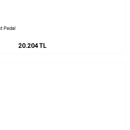
t Pedal
20.204
TL