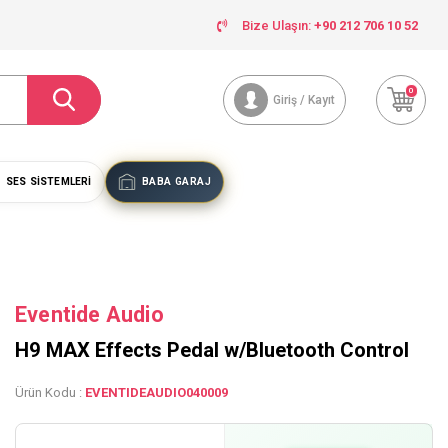
Bize Ulaşın:
+90 212 706 10 52
0
Giriş / Kayıt
SES SISTEMLERI
BABA GARAJ
Eventide Audio
H9 MAX Effects Pedal w/Bluetooth Control
Ürün Kodu :
EVENTIDEAUDIO040009