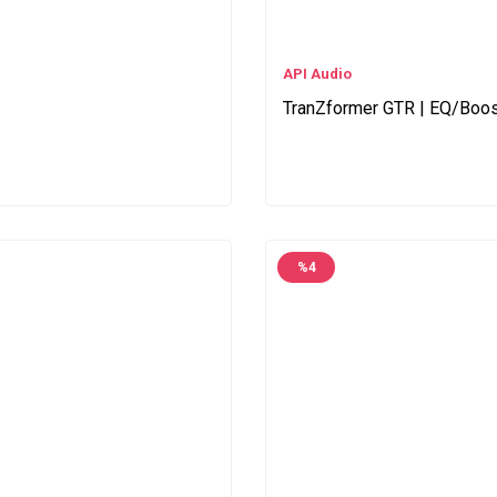
API Audio
TranZformer GTR | EQ/Boos
%
4