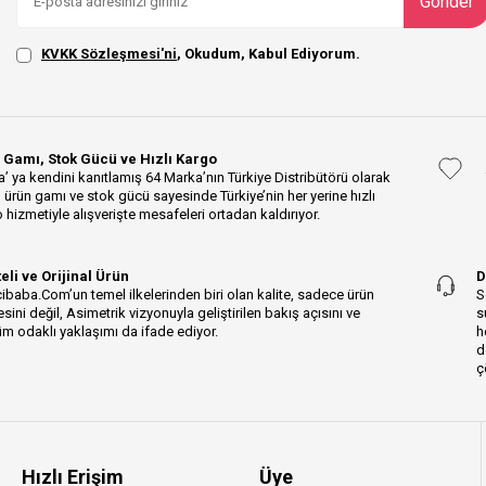
Gönder
KVKK Sözleşmesi'ni
, Okudum, Kabul Ediyorum.
 Gamı, Stok Gücü ve Hızlı Kargo
’ ya kendini kanıtlamış 64 Marka’nın Türkiye Distribütörü olarak
 ürün gamı ve stok gücü sayesinde Türkiye’nin her yerine hızlı
 hizmetiyle alışverişte mesafeleri ortadan kaldırıyor.
teli ve Orijinal Ürün
D
ibaba.Com’un temel ilkelerinden biri olan kalite, sadece ürün
S
esini değil, Asimetrik vizyonuyla geliştirilen bakış açısını ve
s
m odaklı yaklaşımı da ifade ediyor.
h
d
ç
Hızlı Erişim
Üye