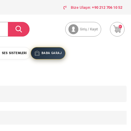
Bize Ulaşın:
+90 212 706 10 52
0
Giriş / Kayıt
SES SISTEMLERI
BABA GARAJ