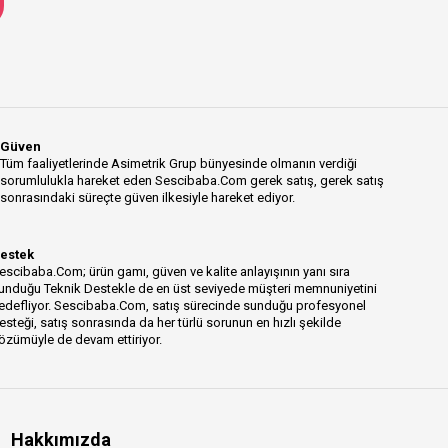
Güven
Tüm faaliyetlerinde Asimetrik Grup bünyesinde olmanın verdiği
sorumlulukla hareket eden Sescibaba.Com gerek satış, gerek satış
sonrasındaki süreçte güven ilkesiyle hareket ediyor.
estek
escibaba.Com; ürün gamı, güven ve kalite anlayışının yanı sıra
unduğu Teknik Destekle de en üst seviyede müşteri memnuniyetini
edefliyor. Sescibaba.Com, satış sürecinde sunduğu profesyonel
esteği, satış sonrasında da her türlü sorunun en hızlı şekilde
özümüyle de devam ettiriyor.
Hakkımızda