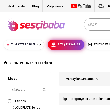
Hakkımızda
Blog
Mağazamız
1
TÜM KATEGORILER
7.YAŞ FIRSATLARI
STÜDYO VE 
HD 19 Tavan Hoparlörü
Model
İlgili kategoriye ait ürün bulunma
DT Series
CLOUDPLATE Series