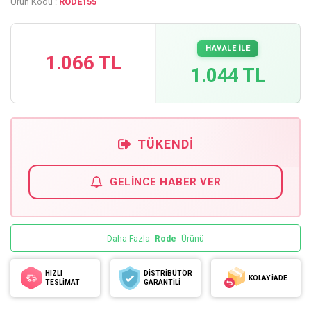
Ürün Kodu :
RODE155
HAVALE İLE
1.066 TL
1.044 TL
TÜKENDI
GELINCE HABER VER
Daha Fazla
Rode
Ürünü
HIZLI
DİSTRİBÜTÖR
KOLAY İADE
TESLİMAT
GARANTİLİ