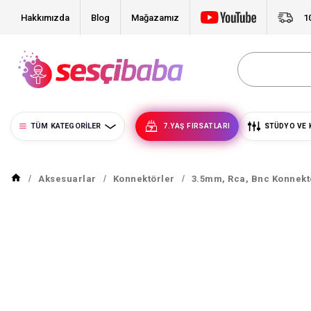
Hakkımızda
Blog
Mağazamız
1
TÜM KATEGORILER
7.YAŞ FIRSATLARI
STÜDYO VE 
Aksesuarlar
Konnektörler
3.5mm, Rca, Bnc Konnekt